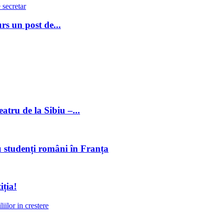
rs un post de...
atru de la Sibiu –...
 studenți români în Franța
iția!