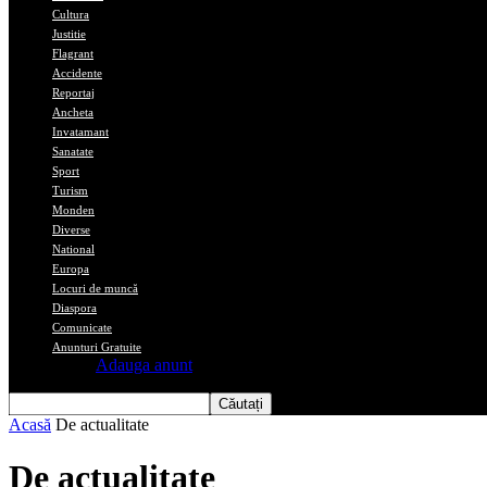
Cultura
Justitie
Flagrant
Accidente
Reportaj
Ancheta
Invatamant
Sanatate
Sport
Turism
Monden
Diverse
National
Europa
Locuri de muncă
Diaspora
Comunicate
Anunturi Gratuite
Adauga anunt
Acasă
De actualitate
De actualitate