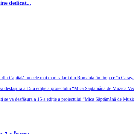
ine dedicat...
 din Capitală au cele mai mari salarii din România, în timp ce în Caraș-S
 va desfășura a 15-a ediție a proiectului “Mica Săptămână de Muzică Ve
ti se va desfășura a 15-a ediție a proiectului “Mica Săptămână de Muz