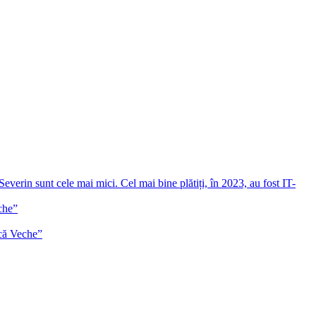
everin sunt cele mai mici. Cel mai bine plătiți, în 2023, au fost IT-
che”
ică Veche”