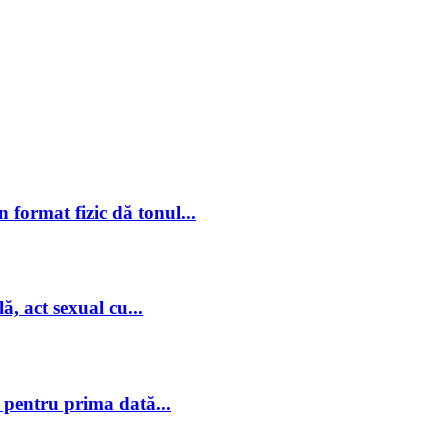
 format fizic dă tonul...
ă, act sexual cu...
 pentru prima dată...