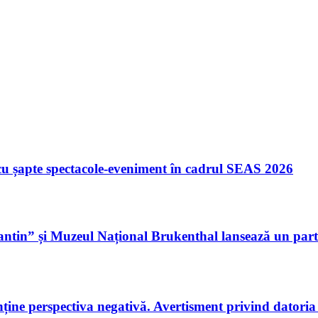
u șapte spectacole-eveniment în cadrul SEAS 2026
tin” și Muzeul Național Brukenthal lansează un parte
ne perspectiva negativă. Avertisment privind datoria pu