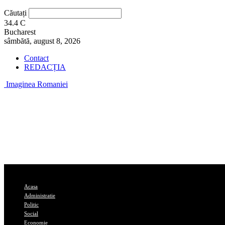
Căutați
34.4
C
Bucharest
sâmbătă, august 8, 2026
Contact
REDACȚIA
Imaginea Romaniei
Acasa
Administratie
Politic
Social
Economie