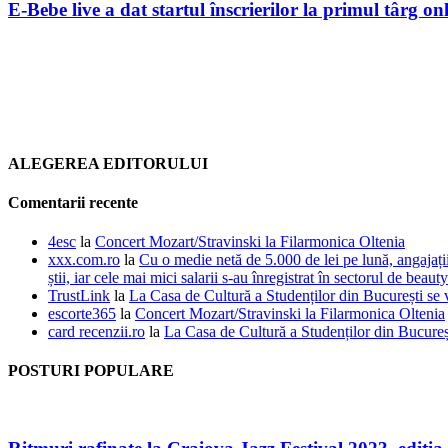
E-Bebe live a dat startul înscrierilor la primul târg onl
ALEGEREA EDITORULUI
Comentarii recente
4esc
la
Concert Mozart/Stravinski la Filarmonica Oltenia
xxx.com.ro
la
Cu o medie netă de 5.000 de lei pe lună, angajații
știi, iar cele mai mici salarii s-au înregistrat în sectorul de beauty
TrustLink
la
La Casa de Cultură a Studenților din București se
escorte365
la
Concert Mozart/Stravinski la Filarmonica Oltenia
card recenzii.ro
la
La Casa de Cultură a Studenților din Bucureș
POSTURI POPULARE