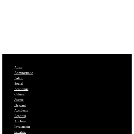
Acasa
Administratie
Politic
Social
Economie
Cultura
Justitie
Flagrant
Accidente
Reportaj
Ancheta
Invatamant
Sanatate