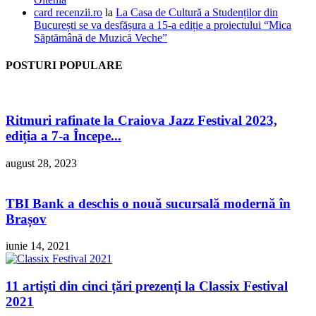
card recenzii.ro
la
La Casa de Cultură a Studenților din
București se va desfășura a 15-a ediție a proiectului “Mica
Săptămână de Muzică Veche”
POSTURI POPULARE
Ritmuri rafinate la Craiova Jazz Festival 2023,
ediția a 7-a Începe...
august 28, 2023
TBI Bank a deschis o nouă sucursală modernă în
Brașov
iunie 14, 2021
11 artiști din cinci țări prezenți la Classix Festival
2021