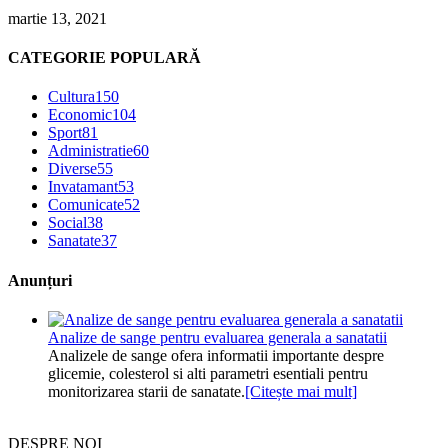
martie 13, 2021
CATEGORIE POPULARĂ
Cultura
150
Economic
104
Sport
81
Administratie
60
Diverse
55
Invatamant
53
Comunicate
52
Social
38
Sanatate
37
Anunțuri
Analize de sange pentru evaluarea generala a sanatatii
Analizele de sange ofera informatii importante despre
glicemie, colesterol si alti parametri esentiali pentru
monitorizarea starii de sanatate.
[Citește mai mult]
DESPRE NOI