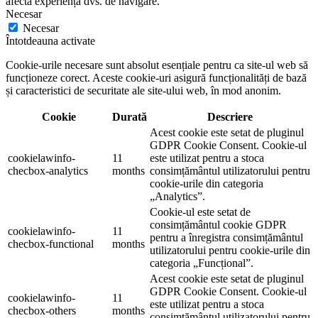
afecta experiența dvs. de navigare.
Necesar
Necesar
Întotdeauna activate
Cookie-urile necesare sunt absolut esențiale pentru ca site-ul web să
funcționeze corect. Aceste cookie-uri asigură funcționalități de bază
și caracteristici de securitate ale site-ului web, în mod anonim.
Cookie
Durată
Descriere
Acest cookie este setat de pluginul
GDPR Cookie Consent. Cookie-ul
cookielawinfo-
11
este utilizat pentru a stoca
checbox-analytics
months
consimțământul utilizatorului pentru
cookie-urile din categoria
„Analytics”.
Cookie-ul este setat de
consimțământul cookie GDPR
cookielawinfo-
11
pentru a înregistra consimțământul
checbox-functional
months
utilizatorului pentru cookie-urile din
categoria „Funcțional”.
Acest cookie este setat de pluginul
GDPR Cookie Consent. Cookie-ul
cookielawinfo-
11
este utilizat pentru a stoca
checbox-others
months
consimțământul utilizatorului pentru