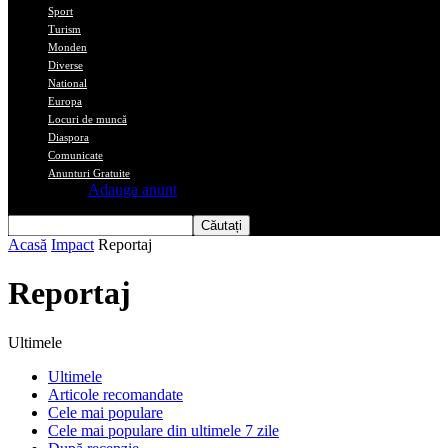
Sport
Turism
Monden
Diverse
National
Europa
Locuri de muncă
Diaspora
Comunicate
Anunturi Gratuite
Adauga anunt
Acasă
Impact
Reportaj
Reportaj
Ultimele
Ultimele
Articole recomandate
Cele mai populare
Cele mai populare din ultimele 7 zile