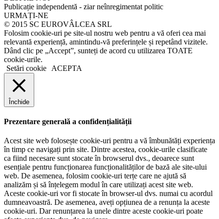
Publicație independentă - ziar neînregimentat politic
URMAȚI-NE
© 2015 SC EUROVÂLCEA SRL
Folosim cookie-uri pe site-ul nostru web pentru a vă oferi cea mai
relevantă experiență, amintindu-vă preferințele și repetând vizitele.
Dând clic pe „Accept”, sunteți de acord cu utilizarea TOATE
cookie-urile.
Setări cookie
ACEPTA
Închide
Prezentare generală a confidențialității
Acest site web folosește cookie-uri pentru a vă îmbunătăți experiența
în timp ce navigați prin site. Dintre acestea, cookie-urile clasificate
ca fiind necesare sunt stocate în browserul dvs., deoarece sunt
esențiale pentru funcționarea funcționalităților de bază ale site-ului
web. De asemenea, folosim cookie-uri terțe care ne ajută să
analizăm și să înțelegem modul în care utilizați acest site web.
Aceste cookie-uri vor fi stocate în browser-ul dvs. numai cu acordul
dumneavoastră. De asemenea, aveți opțiunea de a renunța la aceste
cookie-uri. Dar renunțarea la unele dintre aceste cookie-uri poate