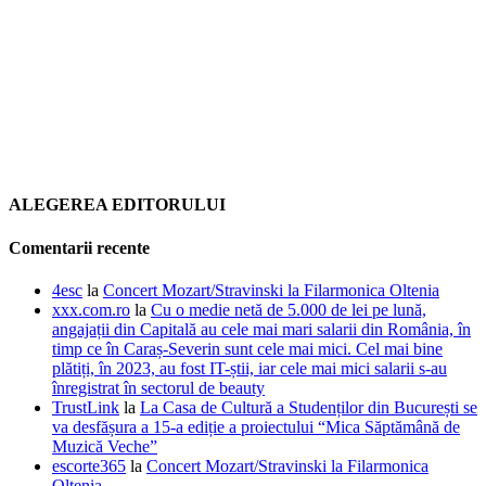
ALEGEREA EDITORULUI
Comentarii recente
4esc
la
Concert Mozart/Stravinski la Filarmonica Oltenia
xxx.com.ro
la
Cu o medie netă de 5.000 de lei pe lună,
angajații din Capitală au cele mai mari salarii din România, în
timp ce în Caraș-Severin sunt cele mai mici. Cel mai bine
plătiți, în 2023, au fost IT-știi, iar cele mai mici salarii s-au
înregistrat în sectorul de beauty
TrustLink
la
La Casa de Cultură a Studenților din București se
va desfășura a 15-a ediție a proiectului “Mica Săptămână de
Muzică Veche”
escorte365
la
Concert Mozart/Stravinski la Filarmonica
Oltenia