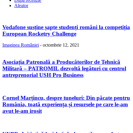
După recenzie
Aleator
Vodafone susține șapte studenți români la competiția
European Rocketry Challenge
Imaginea României
-
octombrie 12, 2021
Asociația Patronală a Producătorilor de Tehnică
Militară – PATROMIL dezvoltă legături cu centrul
antreprenorial USH Pro Business
Cornel Marțincu, despre tuneluri: Din păcate pentru
România, toată experiența și resursele pe care le-am
avut le-am irosit