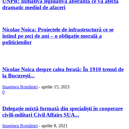
UNPR: Inițiativă legislativă aberantă ce va afecta
dramatic mediul de afaceri
Nicolae Noica: Proiectele de infrastructură ce se
întind pe zeci de ani – o obligație morală a
politicienilor
Nicolae Noica despre calea ferată: În 1910 trenul de
la București...
Imaginea României
-
aprilie 15, 2021
0
Delegație mixtă formată din specialiști în cooperare
civili-militari Civil Affairs SUA...
Imaginea României
-
aprilie 8, 2021