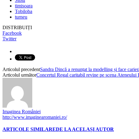
Sibiu
timisoara
Tobiloba
turneu
DISTRIBUIȚI
Facebook
Twitter
Articolul precedent
Sandra Dincă a renunțat la modelling și face carier
Articolul următor
Concertul Regal caritabil revine pe scena Ateneului R
Imaginea României
http://www.imaginearomaniei.ro/
ARTICOLE SIMILARE
DE LA ACELAȘI AUTOR