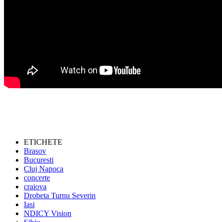
ETICHETE
Brasov
Bucuresti
Cluj Napoca
concerte
craiova
Drobeta Turnu Severin
Iasi
NDICY Vision