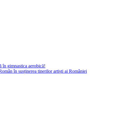
ă în gimnastica aerobică!
omân în susținerea tinerilor artiști ai României