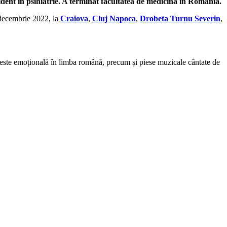
ident în psihiatrie. A terminat facultatea de medicină în România.
 decembrie 2022, la
Craiova
,
Cluj Napoca
,
Drobeta Turnu Severin
,
oveste emoțională în limba română, precum și piese muzicale cântate de