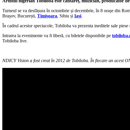
Artistul nigerian Tobiloba este cântăreț, muzician, producător de 
Turneul se va desfășura în octombrie și decembrie, în 8 orașe din Ro
Brașov, București,
Timișoara
, Sibiu și
Iași
.
În cadrul acestor spectacole, Tobiloba va prezenta ineditele sale piese
Intrarea la evenimente va fi liberă, cu biletele disponibile pe
tobiloba.
Tobiloba live.
NDICY Vision a fost creat în 2012 de Tobiloba. În fiecare an acest ON