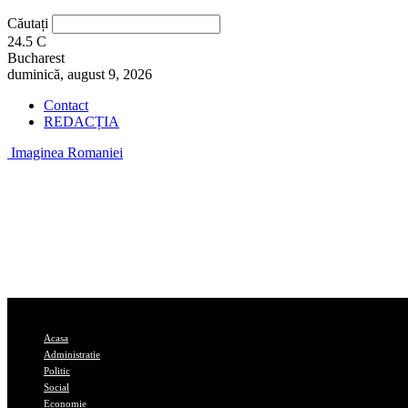
Căutați
24.5
C
Bucharest
duminică, august 9, 2026
Contact
REDACȚIA
Imaginea Romaniei
Acasa
Administratie
Politic
Social
Economie