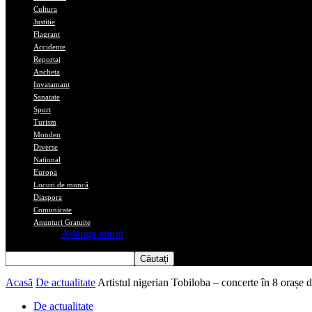
Cultura
Justitie
Flagrant
Accidente
Reportaj
Ancheta
Invatamant
Sanatate
Sport
Turism
Monden
Diverse
National
Europa
Locuri de muncă
Diaspora
Comunicate
Anunturi Gratuite
Adauga anunt
Acasă
De actualitate
Artistul nigerian Tobiloba – concerte în 8 oraș
De actualitate