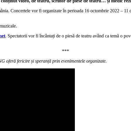
conținut video, de teatru, scriitor de piese de teatru… și medic rez
mânia. Concertele vor fi organizate în perioada 16 octombrie 2022 – 11
 muzicale.
net
. Spectatorii vor fi încântați de o piesă de teatru având ca temă o p
***
G oferă fericire și speranță prin evenimentele organizate.