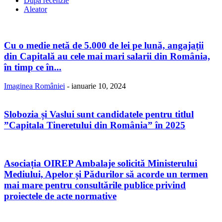
După recenzie
Aleator
Cu o medie netă de 5.000 de lei pe lună, angajații
din Capitală au cele mai mari salarii din România,
în timp ce în...
Imaginea României
-
ianuarie 10, 2024
Slobozia și Vaslui sunt candidatele pentru titlul
”Capitala Tineretului din România” în 2025
Asociația OIREP Ambalaje solicită Ministerului
Mediului, Apelor și Pădurilor să acorde un termen
mai mare pentru consultările publice privind
proiectele de acte normative