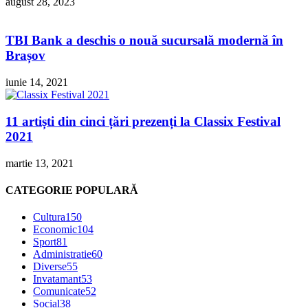
august 28, 2023
TBI Bank a deschis o nouă sucursală modernă în
Brașov
iunie 14, 2021
11 artiști din cinci țări prezenți la Classix Festival
2021
martie 13, 2021
CATEGORIE POPULARĂ
Cultura
150
Economic
104
Sport
81
Administratie
60
Diverse
55
Invatamant
53
Comunicate
52
Social
38