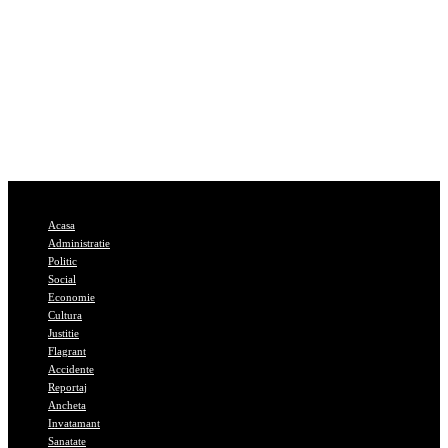
Acasa
Administratie
Politic
Social
Economie
Cultura
Justitie
Flagrant
Accidente
Reportaj
Ancheta
Invatamant
Sanatate