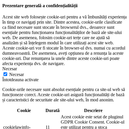
Prezentare generală a confidențialității
Acest site web folosește cookie-uri pentru a vă îmbunătăți experiența
în timp ce navigați prin site. Dintre acestea, cookie-urile clasificate
ca fiind necesare sunt stocate în browserul dvs., deoarece sunt
esențiale pentru funcționarea funcționalităților de bază ale site-ului
web. De asemenea, folosim cookie-uri terțe care ne ajută să
analizăm și să înțelegem modul în care utilizați acest site web.
Aceste cookie-uri vor fi stocate în browser-ul dvs. numai cu acordul
dumneavoastră. De asemenea, aveți opțiunea de a renunța la aceste
cookie-uri. Dar renunțarea la unele dintre aceste cookie-uri poate
afecta experiența dvs. de navigare.
Necesar
Necesar
Întotdeauna activate
Cookie-urile necesare sunt absolut esențiale pentru ca site-ul web să
funcționeze corect. Aceste cookie-uri asigură funcționalități de bază
și caracteristici de securitate ale site-ului web, în mod anonim.
Cookie
Durată
Descriere
Acest cookie este setat de pluginul
GDPR Cookie Consent. Cookie-ul
cookielawinfo-
11
este utilizat pentru a stoca