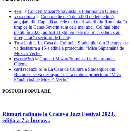
4esc
la
Concert Mozart/Stravinski la Filarmonica Oltenia
xxx.com.ro
la
Cu o medie netă de 5.000 de lei pe lună,
angajații din Capitală au cele mai mari salarii din România, în
timp ce în Caraș-Severin sunt cele mai mici. Cel mai bine
plătiți, în 2023, au fost IT-știi, iar cele mai mici salarii s-au
înregistrat în sectorul de beauty
TrustLink
la
La Casa de Cultură a Studenților din București se
va desfășura a 15-a ediție a proiectului “Mica Săptămână de
Muzică Veche”
escorte365
la
Concert Mozart/Stravinski la Filarmonica
Oltenia
card recenzii.ro
la
La Casa de Cultură a Studenților din
București se va desfășura a 15-a ediție a proiectului “Mica
Săptămână de Muzică Veche”
POSTURI POPULARE
Ritmuri rafinate la Craiova Jazz Festival 2023,
ediția a 7-a Începe...