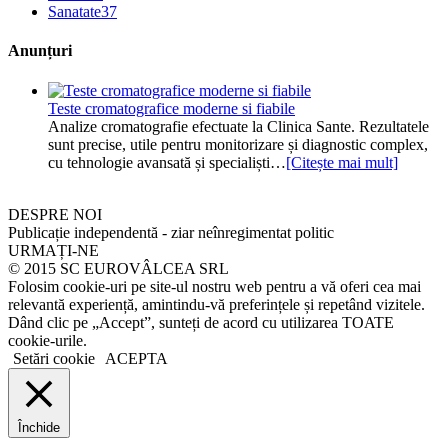
Sanatate
37
Anunțuri
Teste cromatografice moderne si fiabile
Analize cromatografie efectuate la Clinica Sante. Rezultatele
sunt precise, utile pentru monitorizare și diagnostic complex,
cu tehnologie avansată și specialiști…
[Citește mai mult]
DESPRE NOI
Publicație independentă - ziar neînregimentat politic
URMAȚI-NE
© 2015 SC EUROVÂLCEA SRL
Folosim cookie-uri pe site-ul nostru web pentru a vă oferi cea mai
relevantă experiență, amintindu-vă preferințele și repetând vizitele.
Dând clic pe „Accept”, sunteți de acord cu utilizarea TOATE
cookie-urile.
Setări cookie
ACEPTA
Închide