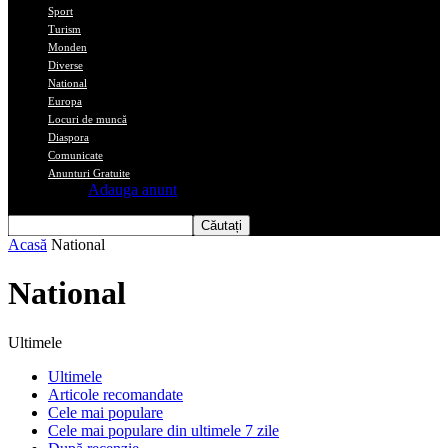
Sport
Turism
Monden
Diverse
National
Europa
Locuri de muncă
Diaspora
Comunicate
Anunturi Gratuite
Adauga anunt
Acasă
National
National
Ultimele
Ultimele
Articole recomandate
Cele mai populare
Cele mai populare din ultimele 7 zile