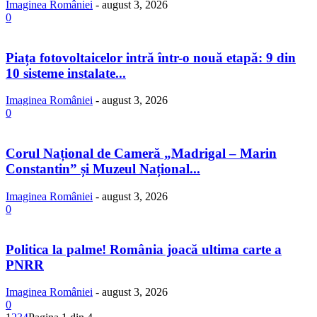
Imaginea României
-
august 3, 2026
0
Piața fotovoltaicelor intră într-o nouă etapă: 9 din
10 sisteme instalate...
Imaginea României
-
august 3, 2026
0
Corul Național de Cameră „Madrigal – Marin
Constantin” și Muzeul Național...
Imaginea României
-
august 3, 2026
0
Politica la palme! România joacă ultima carte a
PNRR
Imaginea României
-
august 3, 2026
0