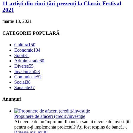
11 artiști din cinci țări prezenți la Classix Festival
2021
martie 13, 2021
CATEGORIE POPULARĂ
Cultura
150
Economic
104
Sport
81
Administratie
60
Diverse
55
Invatamant
53
Comunicate
52
Social
38
Sanatate
37
Anunțuri
Propunere de afaceri (credit)/investiție
Ai nevoie de un împrumut financiar sau ai nevoie de investiții
pentru a-ți implementa proiectul? Ați fost respins de bancă…
[Citește mai mult]