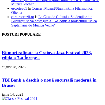
Muzică Veche”
escorte365
la
Concert Mozart/Stravinski la Filarmonica
Oltenia
card recenzii.ro
la
La Casa de Cultură a Studenților din
București se va desfășura a 15-a ediție a proiectului “Mica
Săptămână de Muzică Veche”
POSTURI POPULARE
Ritmuri rafinate la Craiova Jazz Festival 2023,
ediția a 7-a Începe...
august 28, 2023
TBI Bank a deschis o nouă sucursală modernă în
Brașov
iunie 14, 2021