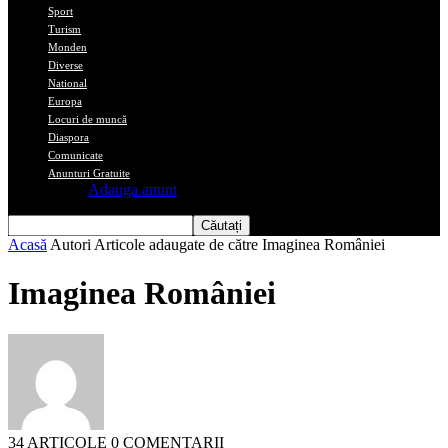
Sport
Turism
Monden
Diverse
National
Europa
Locuri de muncă
Diaspora
Comunicate
Anunturi Gratuite
Adauga anunt
Acasă
Autori
Articole adaugate de către Imaginea României
Imaginea României
34 ARTICOLE
0 COMENTARII