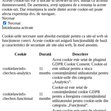
Aceste cookie-uri vor fi stocate în browser-ul dvs. numai cu acordul
dumneavoastră. De asemenea, aveți opțiunea de a renunța la aceste
cookie-uri. Dar renunțarea la unele dintre aceste cookie-uri poate
afecta experiența dvs. de navigare.
Necesar
Necesar
Întotdeauna activate
Cookie-urile necesare sunt absolut esențiale pentru ca site-ul web să
funcționeze corect. Aceste cookie-uri asigură funcționalități de bază
și caracteristici de securitate ale site-ului web, în mod anonim.
Cookie
Durată
Descriere
Acest cookie este setat de pluginul
GDPR Cookie Consent. Cookie-ul
cookielawinfo-
11
este utilizat pentru a stoca
checbox-analytics
months
consimțământul utilizatorului pentru
cookie-urile din categoria
„Analytics”.
Cookie-ul este setat de
consimțământul cookie GDPR
cookielawinfo-
11
pentru a înregistra consimțământul
checbox-functional
months
utilizatorului pentru cookie-urile din
categoria „Funcțional”.
Acest cookie este setat de pluginul