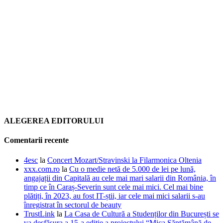
ALEGEREA EDITORULUI
Comentarii recente
4esc
la
Concert Mozart/Stravinski la Filarmonica Oltenia
xxx.com.ro
la
Cu o medie netă de 5.000 de lei pe lună,
angajații din Capitală au cele mai mari salarii din România, în
timp ce în Caraș-Severin sunt cele mai mici. Cel mai bine
plătiți, în 2023, au fost IT-știi, iar cele mai mici salarii s-au
înregistrat în sectorul de beauty
TrustLink
la
La Casa de Cultură a Studenților din București se
va desfășura a 15-a ediție a proiectului “Mica Săptămână de