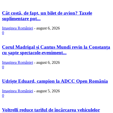
Cât costă, de fapt, un bilet de avion? Taxele
suplimentare pot...
Imaginea României
-
august 6, 2026
0
Corul Madrigal și Cantus Mundi revin la Constanța
cu șapte spectacole-eveniment...
Imaginea României
-
august 6, 2026
0
Udriște Eduard, campion la ADCC Open România
Imaginea României
-
august 5, 2026
0
Voltrelli reduce tariful de încărcarea vehiculelor