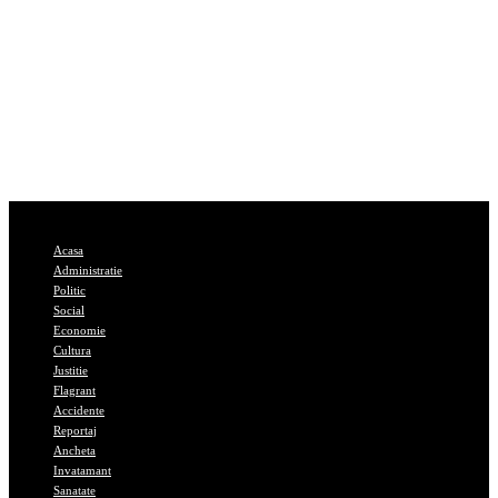
Acasa
Administratie
Politic
Social
Economie
Cultura
Justitie
Flagrant
Accidente
Reportaj
Ancheta
Invatamant
Sanatate