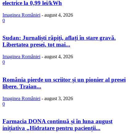
electrice la 0,99 lei/kWh
Imaginea României
-
august 4, 2026
0
Sudan: Jurnaliști răpiți, aflați în stare gravă.
Libertatea presei, tot mai...
Imaginea României
-
august 4, 2026
0
România pierde un scriitor și un pionier al presei
libere. Traian...
Imaginea României
-
august 3, 2026
0
Farmacia DONA continuă și în luna august
inițiativa „Hidratare pentru pacienții...