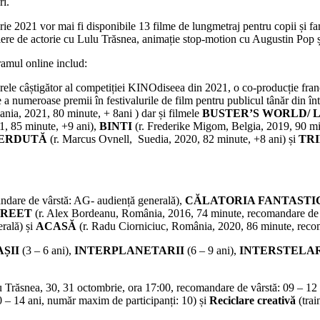
ri.
ie 2021 vor mai fi disponibile 13 filme de lungmetraj pentru copii și fami
liere de actorie cu Lulu Trăsnea, animație stop-motion cu Augustin Pop și
ramul online includ:
rele câștigător al competiției KINOdiseea din 2021, o co-producție fra
 numeroase premii în festivalurile de film pentru publicul tânăr din înt
ania, 2021, 80 minute, + 8ani ) dar și filmele
BUSTER’S WORLD/ 
1, 85 minute, +9 ani),
BINTI
(r. Frederike Migom, Belgia, 2019, 90 mi
IERDUTĂ
(r. Marcus Ovnell, Suedia, 2020, 82 minute, +8 ani) și
TR
ndare de vârstă: AG- audiență generală),
CĂLATORIA FANTASTI
TREET
(r. Alex Bordeanu, România, 2016, 74 minute, recomandare de 
rală) și
ACASĂ
(r. Radu Ciorniciuc, România, 2020, 86 minute, recom
ȘII
(3 – 6 ani),
INTERPLANETARII
(6 – 9 ani),
INTERSTELA
u Trăsnea, 30, 31 octombrie, ora 17:00, recomandare de vârstă: 09 – 12
 – 14 ani, număr maxim de participanți: 10) și
Reciclare creativă
(trai