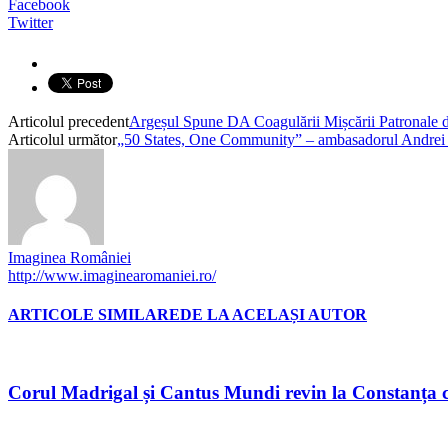
Facebook
Twitter
Articolul precedent
Argeșul Spune DA Coagulării Mișcării Patronale
Articolul următor
„50 States, One Community” – ambasadorul Andrei 
Imaginea României
http://www.imaginearomaniei.ro/
ARTICOLE SIMILARE
DE LA ACELAȘI AUTOR
Corul Madrigal și Cantus Mundi revin la Constanța c