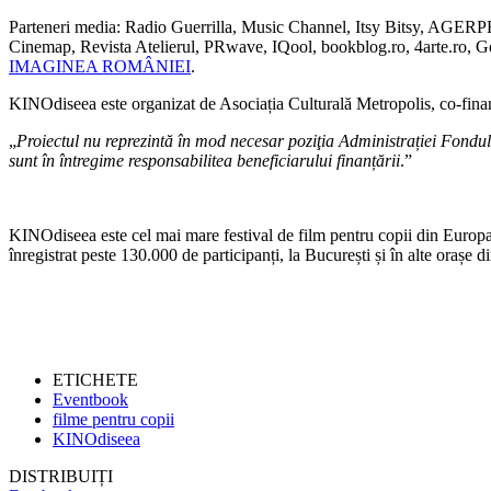
Parteneri media: Radio Guerrilla, Music Channel, Itsy Bitsy, AGERPRE
Cinemap, Revista Atelierul, PRwave, IQool, bookblog.ro, 4arte.ro, G
IMAGINEA ROMÂNIEI
.
KINOdiseea este organizat de Asociația Culturală Metropolis, co-fin
„
Proiectul nu reprezintă în mod necesar poziţia Administrației Fondulu
sunt în întregime responsabilitea beneficiarului finanțării
.”
KINOdiseea este cel mai mare festival de film pentru copii din Europa
înregistrat peste 130.000 de participanți, la București și în alte orașe di
ETICHETE
Eventbook
filme pentru copii
KINOdiseea
DISTRIBUIȚI