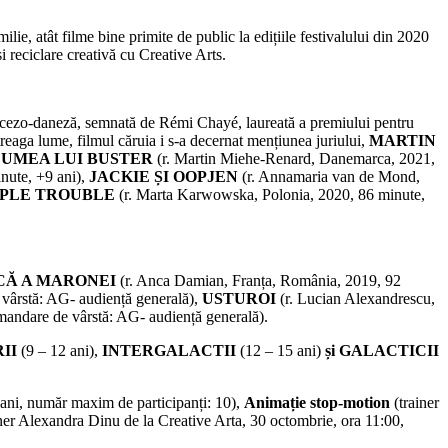
lie, atât filme bine primite de public la edițiile festivalului din 2020
 reciclare creativă cu Creative Arts.
ncezo-daneză, semnată de Rémi Chayé, laureată a premiului pentru
reaga lume, filmul căruia i s-a decernat mențiunea juriului,
MARTIN
LUMEA LUI BUSTER
(r. Martin Miehe-Renard, Danemarca, 2021,
nute, +9 ani),
JACKIE ȘI OOPJEN
(r. Annamaria van de Mond,
IPLE TROUBLE
(r. Marta Karwowska, Polonia, 2020, 86 minute,
CĂ A MARONEI
(r. Anca Damian, Franța, România, 2019, 92
vârstă: AG- audiență generală),
USTUROI
(r. Lucian Alexandrescu,
andare de vârstă: AG- audiență generală).
RII
(9 – 12 ani),
INTERGALACTII
(12 – 15 ani)
și GALACTICII
 ani, număr maxim de participanți: 10),
Animație stop-motion
(trainer
ner Alexandra Dinu de la Creative Arta, 30 octombrie, ora 11:00,