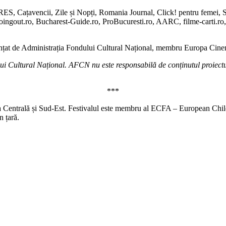
S, Cațavencii, Zile și Nopți, Romania Journal, Click! pentru femei, Sp
oingout.ro, Bucharest-Guide.ro, ProBucuresti.ro, AARC, filme-carti.r
anțat de Administrația Fondului Cultural Național, membru Europa Cine
i Cultural Național. AFCN nu este responsabilă de conținutul proiectului
***
 Centrală și Sud-Est. Festivalul este membru al ECFA – European Childre
n țară.