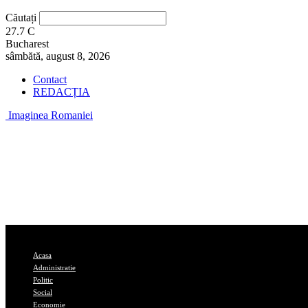
Căutați
27.7
C
Bucharest
sâmbătă, august 8, 2026
Contact
REDACȚIA
Imaginea Romaniei
Acasa
Administratie
Politic
Social
Economie