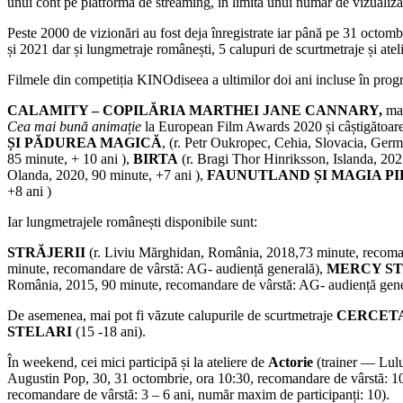
unui cont pe platforma de streaming, în limita unui număr de vizualiză
Peste 2000 de vizionări au fost deja înregistrate iar până pe 31 octombr
și 2021 dar și lungmetraje românești, 5 calupuri de scurtmetraje și ate
Filmele din competiția KINOdiseea a ultimilor doi ani incluse în prog
CALAMITY – COPILĂRIA MARTHEI JANE CANNARY,
ma
Cea mai bună animație
la European Film Awards 2020 și câștigătoare a
ȘI PĂDUREA MAGICĂ
, (r. Petr Oukropec, Cehia, Slovacia, Germ
85 minute, + 10 ani ),
BIRTA
(r. Bragi Thor Hinriksson, Islanda, 202
Olanda, 2020, 90 minute, +7 ani ),
FAUNUTLAND ȘI MAGIA P
+8 ani )
Iar lungmetrajele românești disponibile sunt:
STRĂJERII
(r. Liviu Mărghidan, România, 2018,73 minute, recoma
minute, recomandare de vârstă: AG- audiență generală),
M
ERCY
S
România, 2015, 90 minute, recomandare de vârstă: AG- audiență gene
De asemenea, mai pot fi văzute calupurile de scurtmetraje
CERCETA
STELARI
(15 -18 ani).
În weekend, cei mici participă și la ateliere de
Actorie
(trainer –– Lul
Augustin Pop, 30, 31 octombrie, ora 10:30, recomandare de vârstă: 10
recomandare de vârstă: 3 – 6 ani, număr maxim de participanți: 10).