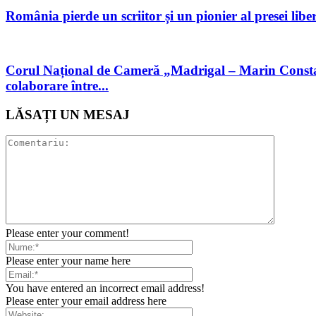
România pierde un scriitor și un pionier al presei libe
Corul Național de Cameră „Madrigal – Marin Constan
colaborare între...
LĂSAȚI UN MESAJ
Please enter your comment!
Please enter your name here
You have entered an incorrect email address!
Please enter your email address here