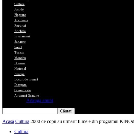
Cultura
Justitie
Flagrant
Accidente
Reportaj
Ancheta
Invatamant
Sanatate
Sport
Turism
Monden
Diverse
National
Europa
Locuri de muncă
Diaspora
Comunicate
Anunturi Gratuite
Adauga anunt
Acasă
Cultura
2000 de copii au urmărit filmele din programul KINOd
Cultura