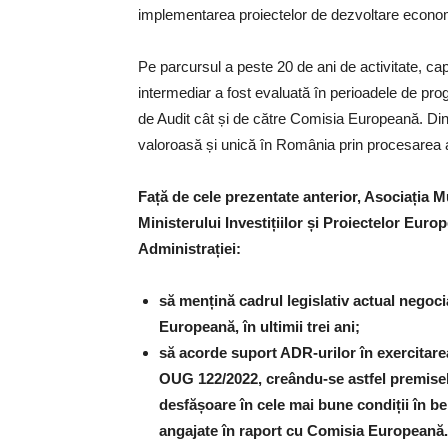
implementarea proiectelor de dezvoltare econo
Pe parcursul a peste 20 de ani de activitate, cap
intermediar a fost evaluată în perioadele de pr
de Audit cât și de către Comisia Europeană. Di
valoroasă și unică în România prin procesarea a
Față de cele prezentate anterior, Asociația 
Ministerului Investițiilor și Proiectelor Europ
Administrației:
să mențină cadrul legislativ actual negoci
Europeană, în ultimii trei ani;
să acorde suport ADR-urilor în exercitarea
OUG 122/2022, creându-se astfel premisel
desfășoare în cele mai bune condiții în b
angajate în raport cu Comisia Europeană.