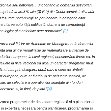
gionale sau naționale. Funcţionând în domeniul dezvoltării
prinsă la art.370 alin.(3) lit.h) din Codul administrativ, atât
esfășurate potrivit legii se pot încadra în categoria altor
xercitarea autorităţii publice în domenii de competenţă
ea legilor şi a celorlalte acte normative”.
[3]
area calității lor de Autoritate de Management în domeniul
tă una dintre modalitățile de materializare a intenției de
durilor europene, la nivel regional, considerând firesc ca, în
reluate la nivel regional să aibă un caracter pragmatic mult
rect sau prin delegare, după caz, o serie de atribuții
or europene, cum ar fi atribuții de asistență tehnică, de
le, de selectare a operațiunilor finanțate din fonduri
acestora și, în final, de plată.”
[4]
lizarea programelor de dezvoltare regională şi a planurilor de
 și expertiza necesară pentru planificarea, programarea și