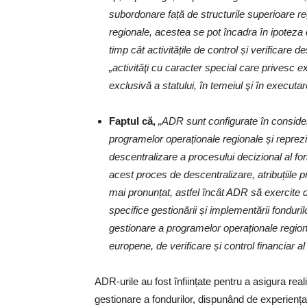
subordonare față de structurile superioare re
regionale, acestea se pot încadra în ipoteza cu
timp cât activitățile de control și verificare d
„activităţi cu caracter special care privesc e
exclusivă a statului, în temeiul şi în executar
Faptul că,
„ADR sunt configurate în consider
programelor operaționale regionale și reprezin
descentralizare a procesului decizional al fon
acest proces de descentralizare, atribuțiile p
mai pronunțat, astfel încât ADR să exercite di
specifice gestionării și implementării fonduril
gestionare a programelor operaționale regiona
europene, de verificare și control financiar al 
ADR-urile au fost înființate pentru a asigura rea
gestionare a fondurilor, dispunând de experiența