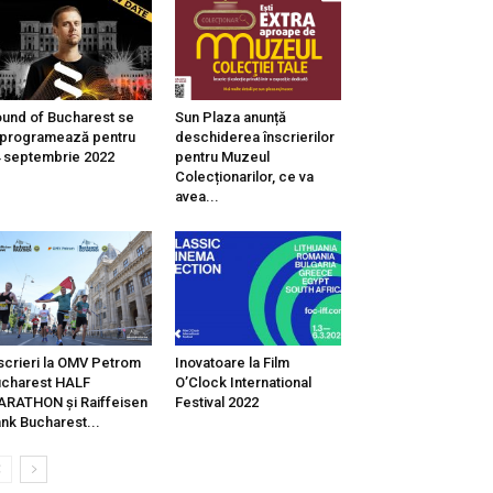
und of Bucharest se
Sun Plaza anunță
programează pentru
deschiderea înscrierilor
 septembrie 2022
pentru Muzeul
Colecționarilor, ce va
avea...
scrieri la OMV Petrom
Inovatoare la Film
charest HALF
O’Clock International
RATHON și Raiffeisen
Festival 2022
nk Bucharest...