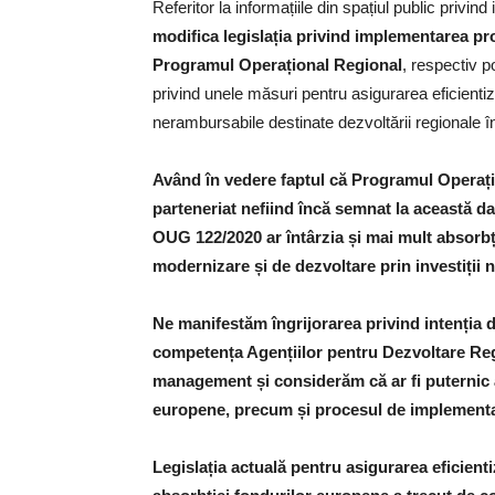
Referitor la informațiile din spațiul public privind
modifica legislația privind implementarea pro
Programul Operațional Regional
, respectiv 
privind unele măsuri pentru asigurarea eficientiză
nerambursabile destinate dezvoltării regionale 
Având în vedere faptul că Programul Operațio
parteneriat nefiind încă semnat la această d
OUG 122/2020 ar întârzia și mai mult absorbț
modernizare și de dezvoltare prin investiții n
Ne manifestăm îngrijorarea privind intenția d
competența Agențiilor pentru Dezvoltare Regi
management și considerăm că ar fi puternic a
europene, precum și procesul de implementar
Legislația actuală pentru asigurarea eficienti