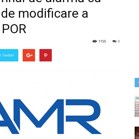
a de modificare a
d POR
1155
0
pe Twitter