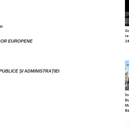
ru
So
re
ELOR EUROPENE
24
UBLICE ȘI ADMINISTRAȚIEI
În
Bu
MA
Ba