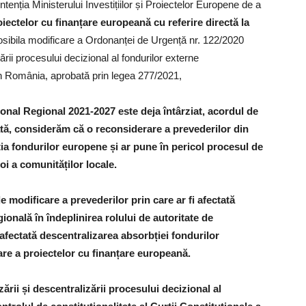
 intenția Ministerului Investițiilor și Proiectelor Europene de a
iectelor cu finanțare europeană cu referire directă la
posibila modificare a Ordonanței de Urgență nr. 122/2020
rii procesului decizional al fondurilor externe
în România, aprobată prin legea 277/2021,
nal Regional 2021-2027 este deja întârziat, acordul de
ată, considerăm că o reconsiderare a prevederilor din
ia fondurilor europene și ar pune în pericol procesul de
oi a comunităților locale.
e modificare a prevederilor prin care ar fi afectată
onală în îndeplinirea rolului de autoritate de
fectată descentralizarea absorbției fondurilor
e a proiectelor cu finanțare europeană.
zării și descentralizării procesului decizional al