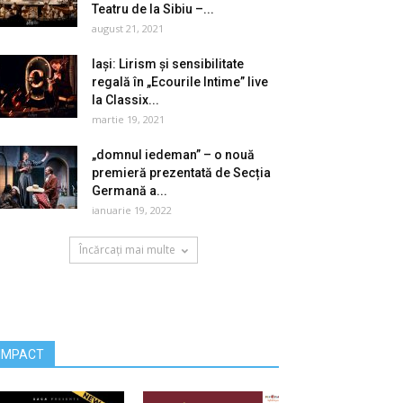
Teatru de la Sibiu –...
august 21, 2021
Iași: Lirism și sensibilitate
regală în „Ecourile Intime” live
la Classix...
martie 19, 2021
„domnul iedeman” – o nouă
premieră prezentată de Secția
Germană a...
ianuarie 19, 2022
Încărcați mai multe
IMPACT