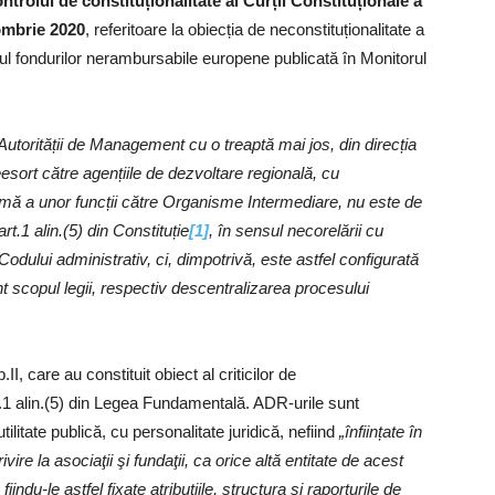
trolul de constituționalitate al Curții Constituționale a
ombrie 2020
, referitoare la obiecția de neconstituționalitate a
niul fondurilor nerambursabile europene publicată în Monitorul
e Autorității de Management cu o treaptă mai jos, din direcția
eesort către agențiile de dezvoltare regională, cu
urmă a unor funcții către Organisme Intermediare, nu este de
rt.1 alin.(5) din Constituție
[1]
, în sensul necorelării cu
Codului administrativ, ci, dimpotrivă, este astfel configurată
nt scopul legii, respectiv descentralizarea procesului
.II, care au constituit obiect al criticilor de
art.1 alin.(5) din Legea Fundamentală. ADR-urile sunt
itate publică, cu personalitate juridică, nefiind
„înființate în
re la asociaţii şi fundaţii, ca orice altă entitate de acest
iindu-le astfel fixate atribuțiile, structura și raporturile de