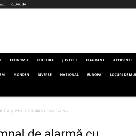
act
REDACȚIA
L
ECONOMIE
CULTURA
JUSTITIE
FLAGRANT
ACCIDENTE
ISM
MONDEN
DIVERSE
NATIONAL
EUROPA
LOCURI DE MU
ă cu privire la intenția de modificare...
mnal de alarmă cu