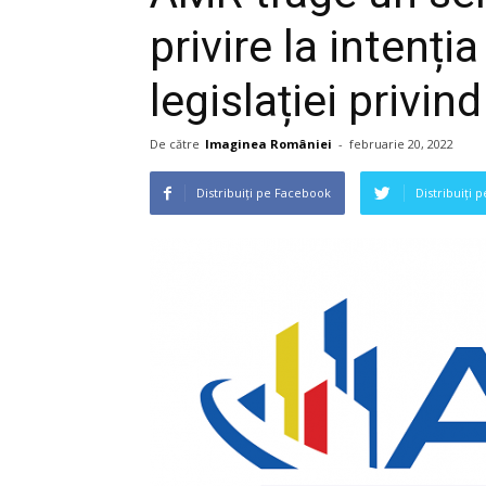
privire la intenți
legislației privin
De către
Imaginea României
-
februarie 20, 2022
Distribuiți pe Facebook
Distribuiți 