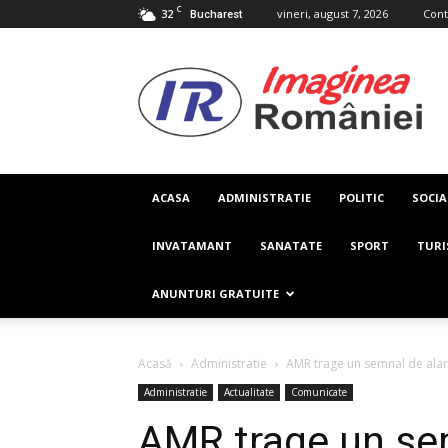
C
32
vineri, august 7, 2026
Cont
Bucharest
Imaginea
Romaniei
ACASA
ADMINISTRATIE
POLITIC
SOCIA
INVATAMANT
SANATATE
SPORT
TUR
ANUNTURI GRATUITE
Acasă
Administratie
AMR trage un semnal de alarm
Administratie
Actualitate
Comunicate
AMR trage un se