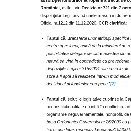
absorbției fondurilor europene a trecut de con
României,
astfel prin
Decizia
nr.721 din 7 oct
dispozițiilor Legii privind unele măsuri în dome
Oficial nr.1212 din 11.12.2020,
CCR clarifică:
Faptul că,
„
transferul unor atribuții specific
centru spre local, adică de la ministerul de r
posibilitatea delegării de către acestea din 
natură să vină în contradicție cu prevederile a
dispozițiile Legii nr.315/2004 sau cu cele ale 
spre a fi aptă să realizeze într-un mod eficie
decizional al fondurilor europene.”
[2]
Faptul că,
soluțiile legislative cuprinse la Cap
neconstituționalitate nu intră în conflict cu 
organisme neguvernamentale, nonprofit, de util
baza Ordonanței Guvernului nr.26/2000 cu privi
tip, ci prin lege, respectiv Legea nr.315/2004, f