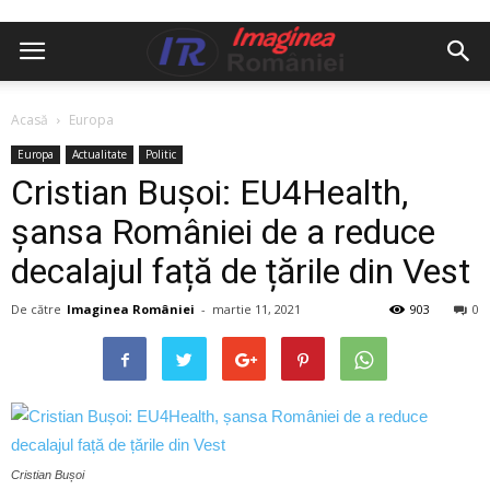
Acasă
Europa
Europa
Actualitate
Politic
Cristian Bușoi: EU4Health,
șansa României de a reduce
decalajul față de țările din Vest
De către
Imaginea României
-
martie 11, 2021
903
0
Cristian Bușoi