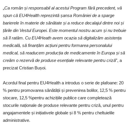
„
Ca român și responsabil al acestui Program fără precedent, vă
spun că EU4Health reprezintă șansa României de a sparge
barierele în materie de sănătate și a reduce decalajul dintre noi și
țările din Vestul Europei. Este momentul nostru acum și nu trebuie
să îl ratăm. Cu EU4Heath avem ocazia să digitalizăm asistența
medicală, să finanțăm acțiuni pentru formarea personalului
medical, să readucem producția de medicamente în Europa și să
creăm o rezervă de produse esențiale relevante pentru criză
”, a
precizat Cristian Bușoi.
Acordul final pentru EU4Health a introdus o serie de plafoane: 20
% pentru promovarea sănătății și prevenirea bolilor, 12,5 % pentru
stocare, 12,5 %pentru achizițiile publice care completează
stocurile naționale de produse relevante pentru criză, unul pentru
angajamentele și inițiativele globale și 8 % pentru cheltuielile
administrative.