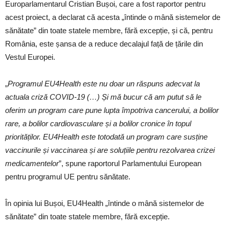
Europarlamentarul Cristian Bușoi, care a fost raportor pentru
acest proiect, a declarat că acesta „întinde o mână sistemelor de
sănătate” din toate statele membre, fără excepție, și că, pentru
România, este șansa de a reduce decalajul față de țările din
Vestul Europei.
„
Programul EU4Health este nu doar un răspuns adecvat la
actuala criză COVID-19 (…) Și mă bucur că am putut să le
oferim un program care pune lupta împotriva cancerului, a bolilor
rare, a bolilor cardiovasculare și a bolilor cronice în topul
priorităților. EU4Health este totodată un program care susține
vaccinurile și vaccinarea și are soluțiile pentru rezolvarea crizei
medicamentelor
”, spune raportorul Parlamentului European
pentru programul UE pentru sănătate.
În opinia lui Bușoi, EU4Health „întinde o mână sistemelor de
sănătate” din toate statele membre, fără excepție.