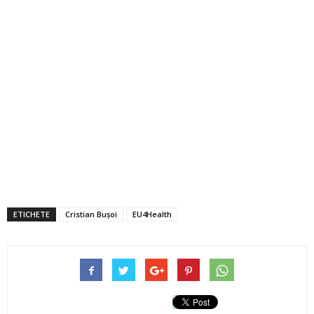
ETICHETE
Cristian Bușoi
EU4Health