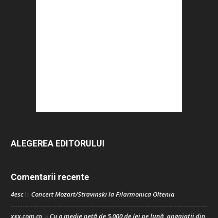
ALEGEREA EDITORULUI
Comentarii recente
4esc
Concert Mozart/Stravinski la Filarmonica Oltenia
la
xxx.com.ro
Cu o medie netă de 5.000 de lei pe lună, angajații din
la