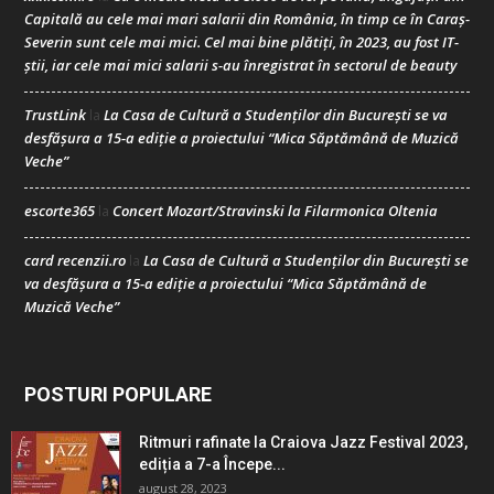
Capitală au cele mai mari salarii din România, în timp ce în Caraș-
Severin sunt cele mai mici. Cel mai bine plătiți, în 2023, au fost IT-
știi, iar cele mai mici salarii s-au înregistrat în sectorul de beauty
TrustLink
La Casa de Cultură a Studenților din București se va
la
desfășura a 15-a ediție a proiectului “Mica Săptămână de Muzică
Veche”
escorte365
Concert Mozart/Stravinski la Filarmonica Oltenia
la
card recenzii.ro
La Casa de Cultură a Studenților din București se
la
va desfășura a 15-a ediție a proiectului “Mica Săptămână de
Muzică Veche”
POSTURI POPULARE
Ritmuri rafinate la Craiova Jazz Festival 2023,
ediția a 7-a Începe...
august 28, 2023