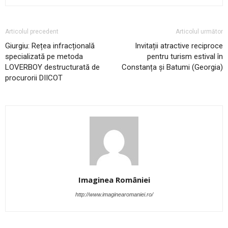
Articolul precedent
Articolul următor
Giurgiu: Rețea infracțională
Invitații atractive reciproce
specializată pe metoda
pentru turism estival în
LOVERBOY destructurată de
Constanța și Batumi (Georgia)
procurorii DIICOT
Imaginea României
http://www.imaginearomaniei.ro/