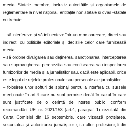
media. Statele membre, inclusiv autoritățile și organismele de
reglementare la nivel național, entitățile non statale și cvasi-statale
nu trebuie:
– să interfereze și să influențeze într-un mod oarecare, direct sau
indirect, cu politicile editoriale și deciziile celor care furnizează
media.
– să ordone divulgarea sau deținerea, sancționarea, interceptarea
sau supravegherea, percheziția sau confiscarea sau inspectarea
furnizorilor de media și a jurnaliștilor sau, dacă este aplicabil, orice
este legat de rețelele profesionale sau personale ale jurnaliștilor.
– folosirea unor softuri de spionaj pentru a interfera cu sursele
menționate în art.4 care nu sunt permise decât în cazul în care
sunt justificate de o cerință de interes public, conform
recomandării UE nr. 2021/153 (art.4, paragraf 1) rezultată din
Carta Comisiei din 16 septembrie, care vizează protejarea,
securitatea și autorizarea jurnaliștilor și a altor profesioniști din