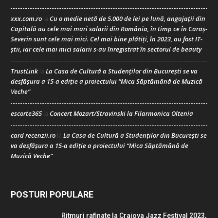
xxx.com.ro
Cu o medie netă de 5.000 de lei pe lună, angajații din
la
Capitală au cele mai mari salarii din România, în timp ce în Caraș-
Severin sunt cele mai mici. Cel mai bine plătiți, în 2023, au fost IT-
știi, iar cele mai mici salarii s-au înregistrat în sectorul de beauty
TrustLink
La Casa de Cultură a Studenților din București se va
la
desfășura a 15-a ediție a proiectului “Mica Săptămână de Muzică
Veche”
escorte365
Concert Mozart/Stravinski la Filarmonica Oltenia
la
card recenzii.ro
La Casa de Cultură a Studenților din București se
la
va desfășura a 15-a ediție a proiectului “Mica Săptămână de
Muzică Veche”
POSTURI POPULARE
Ritmuri rafinate la Craiova Jazz Festival 2023,