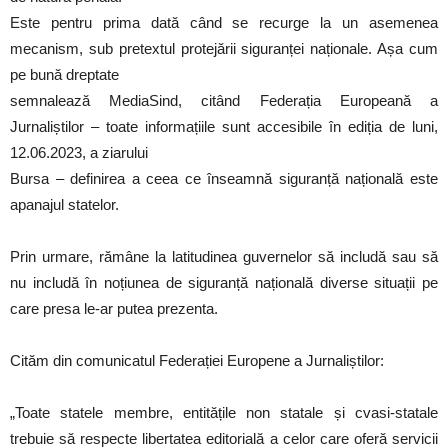
Este pentru prima dată când se recurge la un asemenea
mecanism, sub pretextul protejării siguranței naționale. Așa cum
pe bună dreptate
semnalează MediaSind, citând Federația Europeană a
Jurnaliștilor – toate informațiile sunt accesibile în ediția de luni,
12.06.2023, a ziarului
Bursa – definirea a ceea ce înseamnă siguranță națională este
apanajul statelor.
Prin urmare, rămâne la latitudinea guvernelor să includă sau să
nu includă în noțiunea de siguranță națională diverse situații pe
care presa le-ar putea prezenta.
Cităm din comunicatul Federației Europene a Jurnaliștilor:
„Toate statele membre, entitățile non statale și cvasi-statale
trebuie să respecte libertatea editorială a celor care oferă servicii