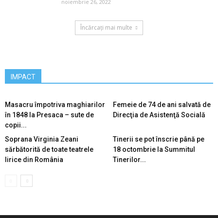
noiembrie 26, 2022
Încărcați mai multe
IMPACT
Masacru împotriva maghiarilor
Femeie de 74 de ani salvată de
în 1848 la Presaca – sute de
Direcţia de Asistenţă Socială
copii...
Soprana Virginia Zeani
Tinerii se pot înscrie până pe
sărbătorită de toate teatrele
18 octombrie la Summitul
lirice din România
Tinerilor...