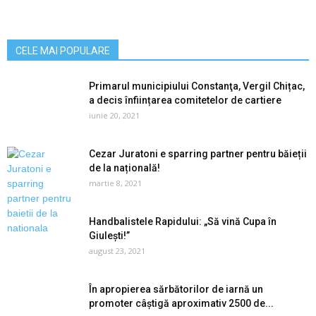
CELE MAI POPULARE
Primarul municipiului Constanţa, Vergil Chițac,
a decis înființarea comitetelor de cartiere
iunie 20, 2021
Cezar Juratoni e sparring partner pentru băieții
de la națională!
martie 8, 2021
Handbalistele Rapidului: „Să vină Cupa în
Giulești!”
august 23, 2021
În apropierea sărbătorilor de iarnă un
promoter câștigă aproximativ 2500 de...