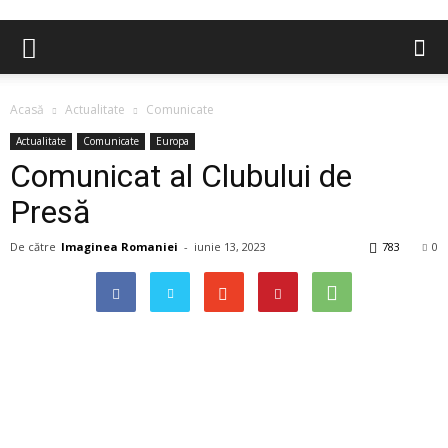
Acasă
Actualitate
Comunicate
Actualitate
Comunicate
Europa
Comunicat al Clubului de
Presă
De către
Imaginea Romaniei
-
iunie 13, 2023
783
0