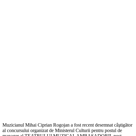
Muzicianul Mihai Ciprian Rogojan a fost recent desemnat câştigător
al concursului organizat de Ministerul Culturii pentru postul de
manager al TEATRULUI MUZICAL AMBASADORII, post