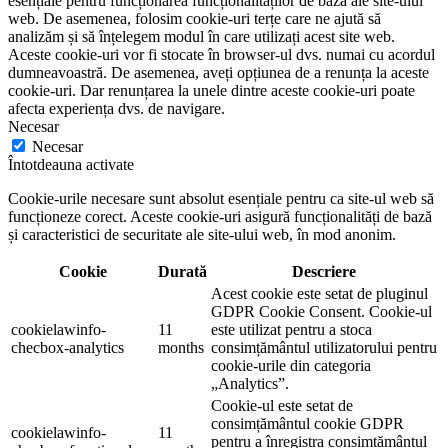
esențiale pentru funcționarea funcționalităților de bază ale site-ului
web. De asemenea, folosim cookie-uri terțe care ne ajută să
analizăm și să înțelegem modul în care utilizați acest site web.
Aceste cookie-uri vor fi stocate în browser-ul dvs. numai cu acordul
dumneavoastră. De asemenea, aveți opțiunea de a renunța la aceste
cookie-uri. Dar renunțarea la unele dintre aceste cookie-uri poate
afecta experiența dvs. de navigare.
Necesar
Necesar
Întotdeauna activate
Cookie-urile necesare sunt absolut esențiale pentru ca site-ul web să
funcționeze corect. Aceste cookie-uri asigură funcționalități de bază
și caracteristici de securitate ale site-ului web, în mod anonim.
Cookie
Durată
Descriere
Acest cookie este setat de pluginul
GDPR Cookie Consent. Cookie-ul
cookielawinfo-
11
este utilizat pentru a stoca
checbox-analytics
months
consimțământul utilizatorului pentru
cookie-urile din categoria
„Analytics”.
Cookie-ul este setat de
consimțământul cookie GDPR
cookielawinfo-
11
pentru a înregistra consimțământul