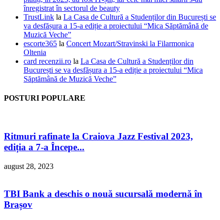
înregistrat în sectorul de beauty
TrustLink
la
La Casa de Cultură a Studenților din București se
va desfășura a 15-a ediție a proiectului “Mica Săptămână de
Muzică Veche”
escorte365
la
Concert Mozart/Stravinski la Filarmonica
Oltenia
card recenzii.ro
la
La Casa de Cultură a Studenților din
București se va desfășura a 15-a ediție a proiectului “Mica
Săptămână de Muzică Veche”
POSTURI POPULARE
Ritmuri rafinate la Craiova Jazz Festival 2023,
ediția a 7-a Începe...
august 28, 2023
TBI Bank a deschis o nouă sucursală modernă în
Brașov