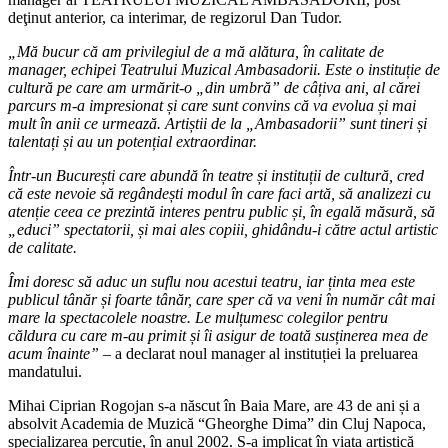
deţinut anterior, ca interimar, de regizorul Dan Tudor.
„Mă bucur că am privilegiul de a mă alătura, în calitate de
manager, echipei Teatrului Muzical Ambasadorii. Este o instituție de
cultură pe care am urmărit-o „din umbră” de câțiva ani, al cărei
parcurs m-a impresionat și care sunt convins că va evolua și mai
mult în anii ce urmează. Artiștii de la „Ambasadorii” sunt tineri și
talentați și au un potențial extraordinar.
Într-un București care abundă în teatre și instituții de cultură, cred
că este nevoie să regândești modul în care faci artă, să analizezi cu
atenție ceea ce prezintă interes pentru public și, în egală măsură, să
„educi” spectatorii, și mai ales copiii, ghidându-i către actul artistic
de calitate.
Îmi doresc să aduc un suflu nou acestui teatru, iar ținta mea este
publicul tânăr și foarte tânăr, care sper că va veni în număr cât mai
mare la spectacolele noastre. Le mulțumesc colegilor pentru
căldura cu care m-au primit și îi asigur de toată susținerea mea de
acum înainte” –
a declarat noul manager al instituției la preluarea
mandatului.
Mihai Ciprian Rogojan s-a născut în Baia Mare, are 43 de ani și a
absolvit Academia de Muzică “Gheorghe Dima” din Cluj Napoca,
specializarea percuție, în anul 2002. S-a implicat în viața artistică