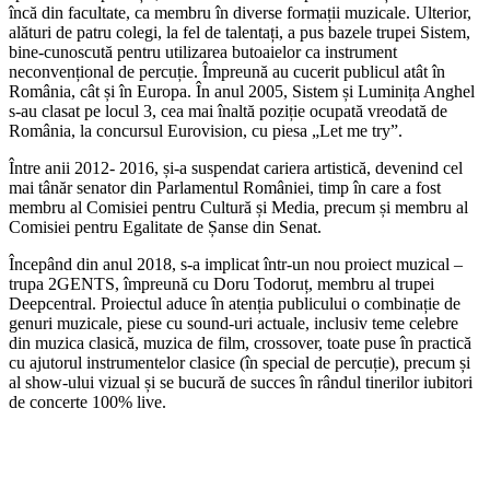
încă din facultate, ca membru în diverse formații muzicale. Ulterior,
alături de patru colegi, la fel de talentați, a pus bazele trupei Sistem,
bine-cunoscută pentru utilizarea butoaielor ca instrument
neconvențional de percuție. Împreună au cucerit publicul atât în
România, cât și în Europa. În anul 2005, Sistem și Luminița Anghel
s-au clasat pe locul 3, cea mai înaltă poziție ocupată vreodată de
România, la concursul Eurovision, cu piesa „Let me try”.
Între anii 2012- 2016, și-a suspendat cariera artistică, devenind cel
mai tânăr senator din Parlamentul României, timp în care a fost
membru al Comisiei pentru Cultură și Media, precum și membru al
Comisiei pentru Egalitate de Șanse din Senat.
Începând din anul 2018, s-a implicat într-un nou proiect muzical –
trupa 2GENTS, împreună cu Doru Todoruț, membru al trupei
Deepcentral. Proiectul aduce în atenția publicului o combinație de
genuri muzicale, piese cu sound-uri actuale, inclusiv teme celebre
din muzica clasică, muzica de film, crossover, toate puse în practică
cu ajutorul instrumentelor clasice (în special de percuție), precum și
al show-ului vizual și se bucură de succes în rândul tinerilor iubitori
de concerte 100% live.