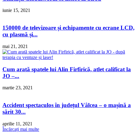
iunie 15, 2021
150000 de televizoare și echipamente cu ecrane LCD,
cu plasmă și...
mai 21, 2021
Cum arată spatele lui Alin Firfirică, atlet calificat la
JO –...
martie 23, 2021
Accident spectaculos în județul Vâlcea – o mașină a
sărit 30...
aprilie 11, 2021
Încărcați mai multe