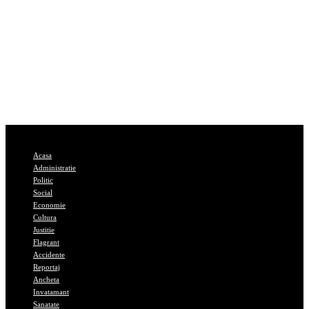
Acasa
Administratie
Politic
Social
Economie
Cultura
Justitie
Flagrant
Accidente
Reportaj
Ancheta
Invatamant
Sanatate