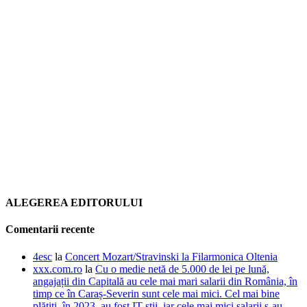
ALEGEREA EDITORULUI
Comentarii recente
4esc
la
Concert Mozart/Stravinski la Filarmonica Oltenia
xxx.com.ro
la
Cu o medie netă de 5.000 de lei pe lună,
angajații din Capitală au cele mai mari salarii din România, în
timp ce în Caraș-Severin sunt cele mai mici. Cel mai bine
plătiți, în 2023, au fost IT-știi, iar cele mai mici salarii s-au