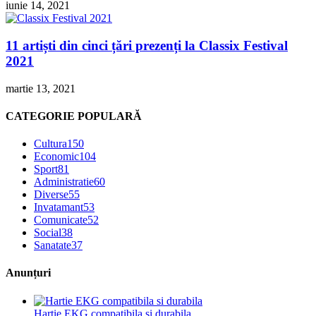
iunie 14, 2021
11 artiști din cinci țări prezenți la Classix Festival
2021
martie 13, 2021
CATEGORIE POPULARĂ
Cultura
150
Economic
104
Sport
81
Administratie
60
Diverse
55
Invatamant
53
Comunicate
52
Social
38
Sanatate
37
Anunțuri
Hartie EKG compatibila si durabila