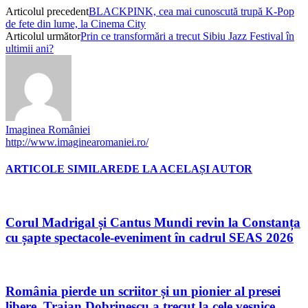
Articolul precedent
BLACKPINK, cea mai cunoscută trupă K-Pop
de fete din lume, la Cinema City
Articolul următor
Prin ce transformări a trecut Sibiu Jazz Festival în
ultimii ani?
Imaginea României
http://www.imaginearomaniei.ro/
ARTICOLE SIMILARE
DE LA ACELAȘI AUTOR
Corul Madrigal și Cantus Mundi revin la Constanța
cu șapte spectacole-eveniment în cadrul SEAS 2026
România pierde un scriitor și un pionier al presei
libere. Traian Dobrinescu a trecut la cele veșnice