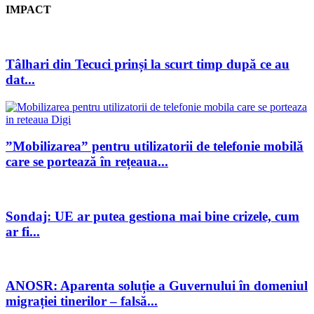
IMPACT
Tâlhari din Tecuci prinși la scurt timp după ce au
dat...
”Mobilizarea” pentru utilizatorii de telefonie mobilă
care se portează în rețeaua...
Sondaj: UE ar putea gestiona mai bine crizele, cum
ar fi...
ANOSR: Aparenta soluție a Guvernului în domeniul
migrației tinerilor – falsă...