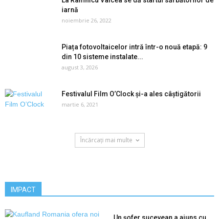
La Râmnicu Vâlcea se dă startul sărbătorilor de
iarnă
noiembrie 26, 2022
Piața fotovoltaicelor intră într-o nouă etapă: 9
din 10 sisteme instalate...
august 3, 2026
Festivalul Film O’Clock și-a ales câștigătorii
martie 6, 2021
Încărcați mai multe
IMPACT
Un șofer sucevean a ajuns cu