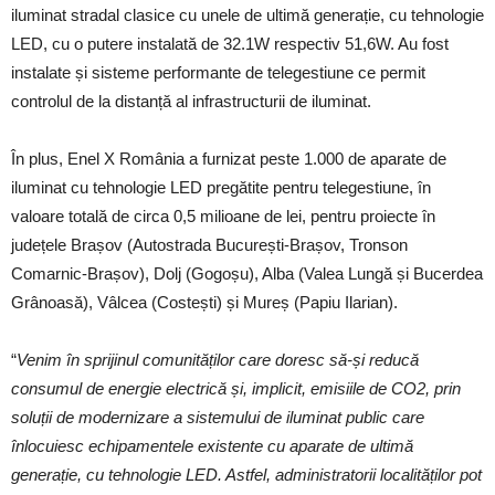
iluminat stradal clasice cu unele de ultimă generație, cu tehnologie
LED, cu o putere instalată de 32.1W respectiv 51,6W. Au fost
instalate și sisteme performante de telegestiune ce permit
controlul de la distanță al infrastructurii de iluminat.
În plus, Enel X România a furnizat peste 1.000 de aparate de
iluminat cu tehnologie LED pregătite pentru telegestiune, în
valoare totală de circa 0,5 milioane de lei, pentru proiecte în
județele Brașov (Autostrada București-Brașov, Tronson
Comarnic-Brașov), Dolj (Gogoșu), Alba (Valea Lungă și Bucerdea
Grânoasă), Vâlcea (Costești) și Mureș (Papiu Ilarian).
“
Venim în sprijinul comunităților care doresc să-și reducă
consumul de energie electrică și, implicit, emisiile de CO2, prin
soluții de modernizare a sistemului de iluminat public care
înlocuiesc echipamentele existente cu aparate de ultimă
generație, cu tehnologie LED.
Astfel, administratorii localităților pot