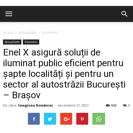
Acasă
Actualitate
Economic
Actualitate
Economic
Enel X asigură soluții de
iluminat public eficient pentru
șapte localități și pentru un
sector al autostrăzii București
– Brașov
De către
Imaginea României
-
decembrie 21, 2021
869
0