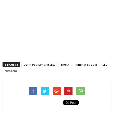
ETICHETE
Dorin Petrișor Chisăliţă
Enel X
iluminat stradal
LED
romania