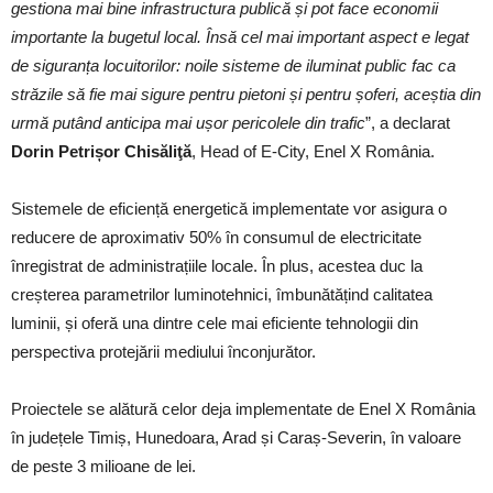
gestiona mai bine infrastructura publică și pot face economii
importante la bugetul local. Însă cel mai important aspect e legat
de siguranța locuitorilor: noile sisteme de iluminat public fac ca
străzile să fie mai sigure pentru pietoni și pentru șoferi, aceștia din
urmă putând anticipa mai ușor pericolele din trafic
”, a declarat
Dorin Petrișor Chisăliţă
, Head of E-City, Enel X România.
Sistemele de eficiență energetică implementate vor asigura o
reducere de aproximativ 50% în consumul de electricitate
înregistrat de administrațiile locale. În plus, acestea duc la
creșterea parametrilor luminotehnici, îmbunătățind calitatea
luminii, și oferă una dintre cele mai eficiente tehnologii din
perspectiva protejării mediului înconjurător.
Proiectele se alătură celor deja implementate de Enel X România
în județele Timiș, Hunedoara, Arad și Caraș-Severin, în valoare
de peste 3 milioane de lei.