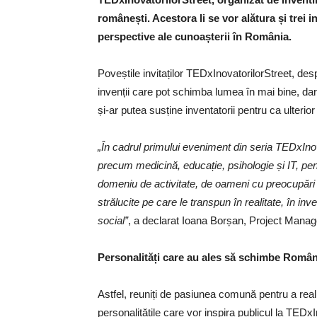
românești. Acestora li se vor alătura și trei 
perspective ale cunoașterii în România.
Poveștile invitaților TEDxInovatorilorStreet, des
invenții care pot schimba lumea în mai bine, dar
și-ar putea susține inventatorii pentru ca ulterior p
„În cadrul primului eveniment din seria TEDxInov
precum medicină, educație, psihologie și IT, pen
domeniu de activitate, de oameni cu preocupări v
strălucite pe care le transpun în realitate, în inv
social”
, a declarat Ioana Borșan, Project Manag
Personalități care au ales să schimbe Român
Astfel, reuniți de pasiunea comună pentru a real
personalitățile care vor inspira publicul la TEDx