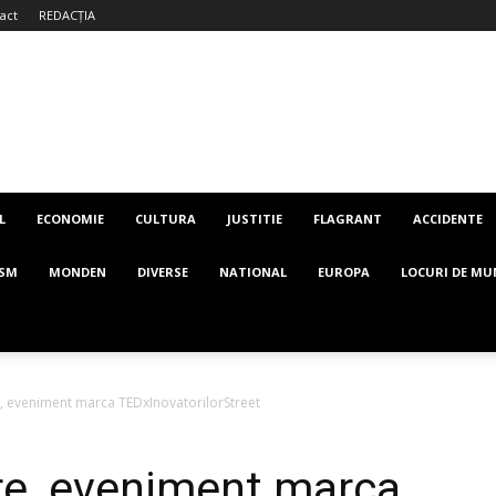
act
REDACȚIA
L
ECONOMIE
CULTURA
JUSTITIE
FLAGRANT
ACCIDENTE
ISM
MONDEN
DIVERSE
NATIONAL
EUROPA
LOCURI DE MU
, eveniment marca TEDxInovatorilorStreet
re, eveniment marca