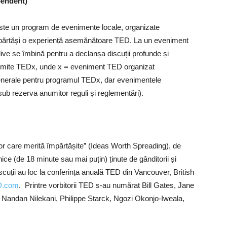
pendent)
 este un program de evenimente locale, organizate
părtăși o experiență asemănătoare TED. La un eveniment
ive se îmbină pentru a declanșa discuții profunde și
umite TEDx, unde x = eveniment TED organizat
enerale pentru programul TEDx, dar evenimentele
ub rezerva anumitor reguli și reglementări).
lor care merită împărtășite” (Ideas Worth Spreading), de
ice (de 18 minute sau mai puțin) ținute de gânditorii și
scuții au loc la conferința anuală TED din Vancouver, British
D.com
. Printre vorbitorii TED s-au numărat Bill Gates, Jane
, Nandan Nilekani, Philippe Starck, Ngozi Okonjo-Iweala,