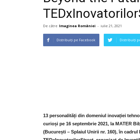
TEDxInovatorilor
De către
Imaginea României
-
iulie 21, 2021
Distribuiți pe Facebook
Distribuiți 
13 personalități din domeniul inovației tehnol
curioși pe 16 septembrie 2021, la MATER Bi
(București – Splaiul Unirii nr. 160), în cadr
TEDxInovatorilorStreet, organizat de Inventik