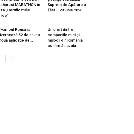
ucharest MARATHON în
Suprem de Apărare a
za „Certificatului
Țării – 29 iunie 2026
rde”
lvamont România
Un sfert dintre
iversează 52 de ani cu
companiile mici și
nouă aplicație de...
mijlocii din România
confirmă nevoia...