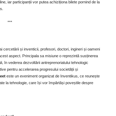
ine, iar participanții vor putea achiziționa bilete pornind de la
s.
***
 cercetării și inventicii, profesori, doctori, ingineri și oameni
acest aspect. Principala sa misiune o reprezintă susținerea
ali, în vederea dezvoltării antreprenoriatului tehnologic
tive pentru accelerarea progresului societății și
reet
este un eveniment organizat de Inventikus, ce reunește
ate la tehnologie, care își vor împărtăși poveștile despre