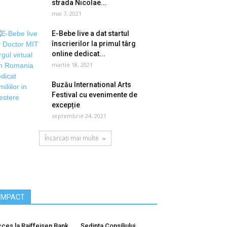
strada Nicolae...
mai 7, 2021
E-Bebe live a dat startul
înscrierilor la primul târg
online dedicat...
martie 18, 2021
Buzău International Arts
Festival cu evenimente de
excepție
septembrie 24, 2021
Încărcați mai multe
IMPACT
ces la Raiffeisen Bank
Ședința Consiliului