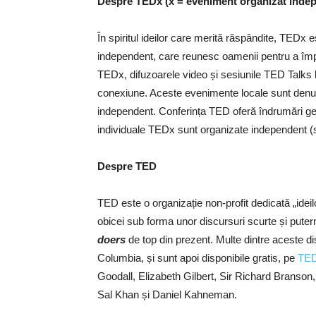
Despre TEDx (x = eveniment organizat inde
În spiritul ideilor care merită răspândite, TEDx
independent, care reunesc oamenii pentru a îm
TEDx, difuzoarele video și sesiunile TED Talks l
conexiune. Aceste evenimente locale sunt den
independent. Conferința TED oferă îndrumări g
individuale TEDx sunt organizate independent (s
Despre TED
TED este o organizație non-profit dedicată „idei
obicei sub forma unor discursuri scurte și putern
doers
de top din prezent. Multe dintre aceste di
Columbia, și sunt apoi disponibile gratis, pe
TE
Goodall, Elizabeth Gilbert, Sir Richard Branson
Sal Khan și Daniel Kahneman.