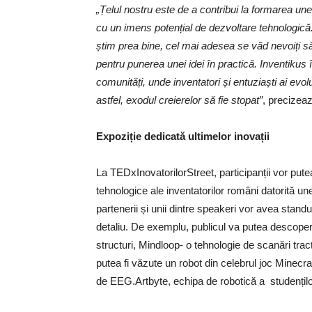
„Țelul nostru este de a contribui la formarea une
cu un imens potențial de dezvoltare tehnologică. 
știm prea bine, cel mai adesea se văd nevoiți să
pentru punerea unei idei în practică. Inventikus
comunități, unde inventatori și entuziaști ai evol
astfel, exodul creierelor să fie stopat”
, precizea
Expoziție dedicată ultimelor inovații
La TEDxInovatorilorStreet, participanții vor put
tehnologice ale inventatorilor români datorită 
partenerii și unii dintre speakeri vor avea standuri
detaliu. De exemplu, publicul va putea descope
structuri, Mindloop- o tehnologie de scanări tra
putea fi văzute un robot din celebrul joc Minecraf
de EEG.Artbyte, echipa de robotică a studenților 