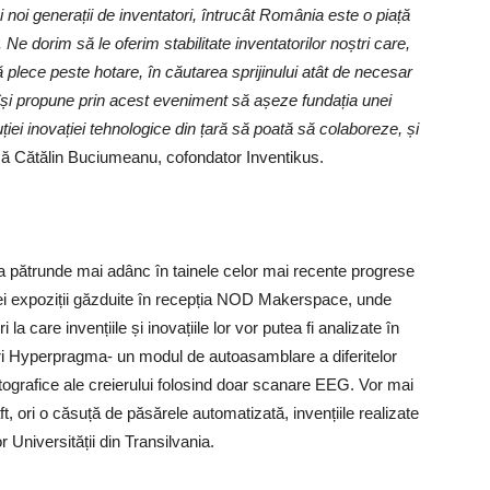
i noi generații de inventatori, întrucât România este o piață
Ne dorim să le oferim stabilitate inventatorilor noștri care,
 plece peste hotare, în căutarea sprijinului atât de necesar
 își propune prin acest eveniment să așeze fundația unei
uției inovației tehnologice din țară să poată să colaboreze, și
ză Cătălin Buciumeanu, cofondator Inventikus.
ea pătrunde mai adânc în tainele celor mai recente progrese
unei expoziții găzduite în recepția NOD Makerspace, unde
 la care invențiile și inovațiile lor vor putea fi analizate în
ri Hyperpragma- un modul de autoasamblare a diferitelor
ctografice ale creierului folosind doar scanare EEG. Vor mai
t, ori o căsuță de păsărele automatizată, invențiile realizate
Universității din Transilvania.