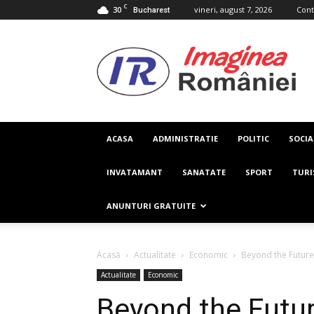
C
30
vineri, august 7, 2026
Cont
Bucharest
Imaginea
Romaniei
ACASA
ADMINISTRATIE
POLITIC
SOCIA
INVATAMANT
SANATATE
SPORT
TUR
ANUNTURI GRATUITE
Acasă
Actualitate
Economic
Beyond the Future
Actualitate
Economic
Beyond the Futu