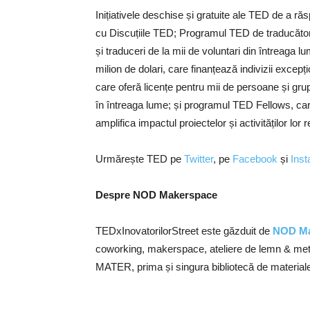
Inițiativele deschise și gratuite ale TED de a ră
cu Discuțiile TED; Programul TED de traducători,
și traduceri de la mii de voluntari din întreaga
milion de dolari, care finanțează indivizii exce
care oferă licențe pentru mii de persoane și gr
în întreaga lume; și programul TED Fellows, car
amplifica impactul proiectelor și activităților lor
Urmărește TED pe
Twitter
, pe
Facebook
și
Ins
Despre NOD Makerspace
TEDxInovatorilorStreet este găzduit de
NOD Ma
coworking, makerspace, ateliere de lemn & metal, 
MATER, prima și singura bibliotecă de material