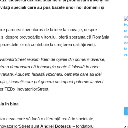
invitați speciali care au pus bazele unor noi domenii și
pre parcursul aventuros de la idee la inovație, despre
 și despre provocările viitorului, oferă speranța că România
roiectele lor să contribuie la creșterea calității vieții.
atorilorStreet reunim lideri de opinie din domenii diverse,
tru a demonstra că tehnologia poate fi folosită în orice
ariate. Aducem laolaltă vizionarii, oamenii care au idei
enții și inovații care pot genera un impact puternic la nivel
er TEDx InovatorilorStreet.
ia în bine
iza ceva care să facă o diferență reală în societate,
InovatorilorStreet sunt
Andrei Botescu
– fondatorul
Ac