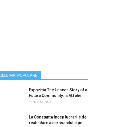
CELE MAI POPULARE
Expoziția The Unseen Story of a
Future Community, la ALTelier
aprilie 30, 2021
La Constanța încep lucrările de
reabilitare a carosabilului pe