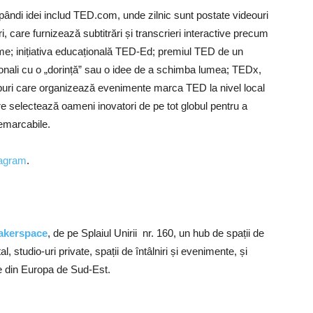
spândi idei includ TED.com, unde zilnic sunt postate videouri
 care furnizează subtitrări și transcrieri interactive precum
 lume; inițiativa educațională TED-Ed; premiul TED de un
pționali cu o „dorință” sau o idee de a schimba lumea; TEDx,
upuri care organizează evenimente marca TED la nivel local
e selectează oameni inovatori de pe tot globul pentru a
 remarcabile.
tagram
.
kerspace
, de pe Splaiul Unirii nr. 160, un hub de spații de
studio-uri private, spații de întâlniri și evenimente, și
e din Europa de Sud-Est.