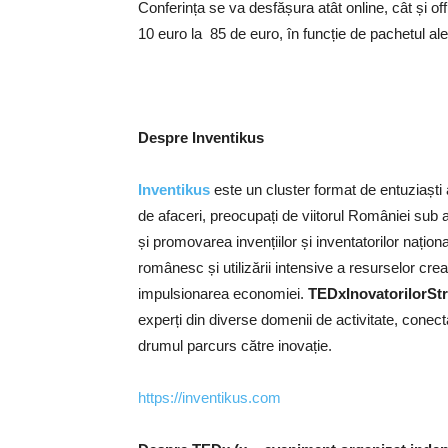
Conferința se va desfășura atât online, cât și offl
10 euro la 85 de euro, în funcție de pachetul ale
Despre Inventikus
Inventikus
este un cluster format de entuziaști ai
de afaceri, preocupați de viitorul României sub 
și promovarea invențiilor și inventatorilor națion
românesc și utilizării intensive a resurselor crea
impulsionarea economiei.
TEDxInovatorilorSt
experți din diverse domenii de activitate, conect
drumul parcurs către inovație.
https://inventikus.com