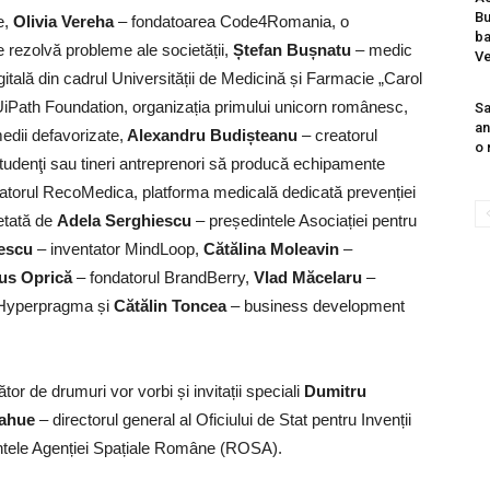
B
e,
Olivia Vereha
– fondatoarea Code4Romania, o
ba
 rezolvă probleme ale societății,
Ștefan Bușnatu
– medic
Ve
igitală din cadrul Universității de Medicină și Farmacie „Carol
 UiPath Foundation, organizația primului unicorn românesc,
Sa
an
medii defavorizate,
Alexandru Budișteanu
– creatorul
o 
 studenţi sau tineri antreprenori să producă echipamente
atorul RecoMedica, platforma medicală dedicată prevenției
letată de
Adela Serghiescu
– președintele Asociației pentru
descu
– inventator MindLoop,
Cătălina Moleavin
–
us Oprică
– fondatorul BrandBerry,
Vlad Măcelaru
–
l Hyperpragma și
Cătălin Toncea
– business development
r de drumuri vor vorbi și invitații speciali
Dumitru
Hahue
– directorul general al Oficiului de Stat pentru Invenții
ntele Agenției Spațiale Române (ROSA).