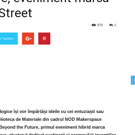
Street
975
0
pe Twitter
ogice își vor împărtăși ideile cu cei entuziaști sau
blioteca de Materiale din cadrul NOD Makerspace
ul Beyond the Future, primul eveniment hibrid marca
us, clusterul dedicat susținerii și promovării invențiilor