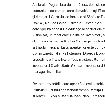
Atelierelor Pegas, brandul românesc de biciclet
comunitate de oameni care dezvoltă soluții IT ce
și directorul Centrului de Inovație și Sănătate D
Davila”,
Raluca Balaci
– directorul executiv al
care sprijină accesul la educație al copiilor din 
VisionBot, un robot care îi ajută pe inventatori,
electronice acasă și
Andrei Cioroagă
– cofond
și triajului medical. Lista speakerilor este comp
Sprijin Emoțional și Psihoterapie,
Dragoș Bor
președintele Transilvania Toastmasters,
Romul
inventatorul ClarK,
Sorin Axinte
– inventatoru
manager Inventikus.
Despre provocările care apar când ești deschizăto
Prunariu
– primul cosmonaut român,
Mitrița 
și Mărci (OSIM) și
Marius Ioan Piso
– președi