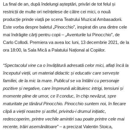
La final de an, după îndelungi așteptări, privări de tot felul și
restricții de multe ori neînțelese de către cei mici, o nouă
producție prinde viață pe scena Teatrului Muzical Ambasadorii.
Este vorba despre baletul „Pinocchio”, inspirat din una dintre cele
mai îndrăgite cărţi pentru copii – „Aventurile lui Pinocchio”, de
Carlo Collodi. Premiera va avea loc luni, 13 decembrie 2021, de la
ora 18:00, la Sala Mică a Palatului Național al Copiilor.
“Spectacolul vine ca o învățătură adresată celor mici, aflați încă la
începutul vieții, un material didactic și educativ care servește
familiei, de la mic la mare. Publicul se va întâlni cu personaje
pozitive și negative, care împreună alcătuiesc intrigi, tensiuni și
momente pline de umor, ce îl conduc, în chip nevăzut, spre
maturitate pe tânărul Pinocchio. Pinocchio suntem noi, în fiecare
clipă a vieții noastre și astfel, privindu-i drumul inițiatic,
redescoperim, printre vechile amintiri sau poate printre cele mai
recente, trăiri asemănătoare” –
a precizat Valentin Stoica,