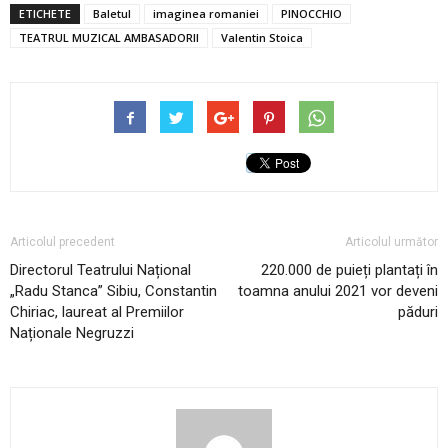
ETICHETE
Baletul
imaginea romaniei
PINOCCHIO
TEATRUL MUZICAL AMBASADORII
Valentin Stoica
Articolul precedent
Articolul următor
Directorul Teatrului Național
220.000 de puieți plantați în
„Radu Stanca” Sibiu, Constantin
toamna anului 2021 vor deveni
Chiriac, laureat al Premiilor
păduri
Naționale Negruzzi