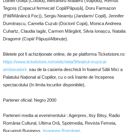
Daniel Goliță (Cotoiul), Alexandru Mălăeru (Vulpoiul), Remus
Tegzeș (Copacul fermecat/ Copil/Păpușă), Doru Farmazon
(Fitil/Mănâncă Foc)), Sergiu Neamțu (Jandarm/ Copil), Jennifer
Dumitrașcu, Camelia Cuzub (Doctori/ Copii), Monica Andreea
Cuhartz, Claudia Iagăr, Carmen Mărgărit, Silvia Ionașcu, Natalia
Dragomir (Copii/ Păpuși/Albinuțe).
Biletele pot fi achiziționate online, de pe platforma Ticketstore.ro:
https://www.ticketstore.ro/ro/eticheta/9/teatrul-muzical-
ambasadorii
sau de la casieria deschisă în foaierul Sălii Mici a
Palatului Național al Copiilor, cu o oră înainte de începerea
spectacolului (în limita locurilor disponibile).
Partener oficial: Negro 2000
Parteneri media ai evenimentului : Agerpres, Itsy Bitsy, Radio
România Cultural, Ultima Oră, Spotmedia, Revista Femeia,
București Business,
Imaginea României
.