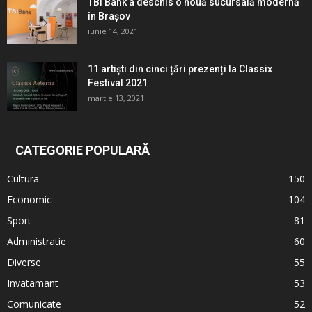
TBI Bank a deschis o nouă sucursală modernă
în Brașov
iunie 14, 2021
11 artiști din cinci țări prezenți la Classix
Festival 2021
martie 13, 2021
CATEGORIE POPULARĂ
Cultura
150
Economic
104
Sport
81
Administratie
60
Diverse
55
Invatamant
53
Comunicate
52