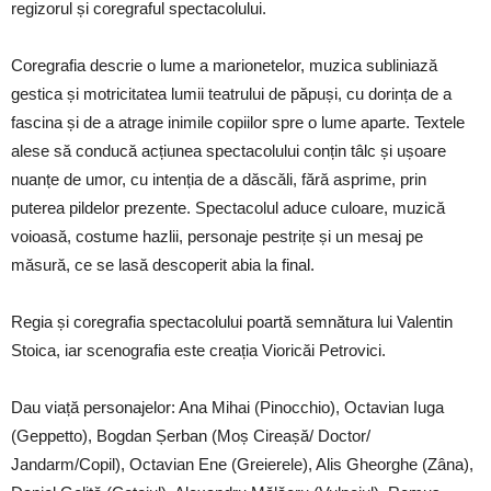
regizorul și coregraful spectacolului.
Coregrafia descrie o lume a marionetelor, muzica subliniază
gestica și motricitatea lumii teatrului de păpuși, cu dorința de a
fascina și de a atrage inimile copiilor spre o lume aparte. Textele
alese să conducă acțiunea spectacolului conțin tâlc și ușoare
nuanțe de umor, cu intenția de a dăscăli, fără asprime, prin
puterea pildelor prezente. Spectacolul aduce culoare, muzică
voioasă, costume hazlii, personaje pestrițe și un mesaj pe
măsură, ce se lasă descoperit abia la final.
Regia și coregrafia spectacolului poartă semnătura lui Valentin
Stoica, iar scenografia este creația Vioricăi Petrovici.
Dau viață personajelor: Ana Mihai (Pinocchio), Octavian Iuga
(Geppetto), Bogdan Șerban (Moș Cireașă/ Doctor/
Jandarm/Copil), Octavian Ene (Greierele), Alis Gheorghe (Zâna),