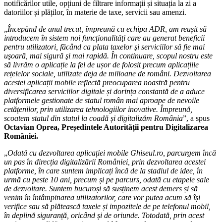
notificărilor utile, opțiuni de filtrare informații și situația la zi a
datoriilor și plăților, în materie de taxe, servicii sau amenzi.
„
Începând de anul trecut, împreună cu echipa ADR, am reușit să
introducem în sistem noi funcționalităţi care au generat beneficii
pentru utilizatori, făcând ca plata taxelor şi serviciilor să fie mai
uşoară, mai sigură şi mai rapidă. În continuare, scopul nostru este
să livrăm o aplicație la fel de ușor de folosit precum aplicațiile
rețelelor sociale, utilizate deja de milioane de români. Dezvoltarea
acestei aplicații mobile reflectă preocuparea noastră pentru
diversificarea serviciilor digitale și dorința constantă de a aduce
platformele gestionate de statul român mai aproape de nevoile
cetățenilor, prin utilizarea tehnologiilor inovative. Împreună,
scoatem statul din statul la coadă și digitalizăm România
”, a spus
Octavian Oprea, Președintele Autorității pentru Digitalizarea
României.
„
Odată cu dezvoltarea aplicației mobile Ghiseul.ro, parcurgem încă
un pas în direcția digitalizării României, prin dezvoltarea acestei
platforme, în care suntem implicați încă de la stadiul de idee, în
urmă cu peste 10 ani, precum și pe parcurs, odată cu etapele sale
de dezvoltare. Suntem bucuroși să susținem acest demers și să
venim în întâmpinarea utilizatorilor, care vor putea acum să își
verifice sau să plătească taxele și impozitele de pe telefonul mobil,
în deplină siguranță, oricând și de oriunde. Totodată, prin acest