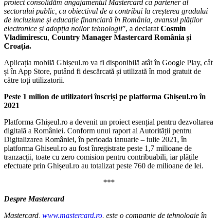
proiect consolidăm angajamentul Mastercard ca partener al
sectorului public, cu obiectivul de a contribui la creșterea gradului
de incluziune și educație financiară în România, avansul plăților
electronice și adopția noilor tehnologii
”, a declarat
Cosmin
Vladimirescu
,
Country Manager Mastercard România și
Croația.
Aplicația mobilă Ghișeul.ro va fi disponibilă atât în Google Play, cât
și în App Store, putând fi descărcată și utilizată în mod gratuit de
către toți utilizatorii.
Peste 1 milion de utilizatori înscriși pe platforma Ghișeul.ro în
2021
Platforma Ghișeul.ro a devenit un proiect esențial pentru dezvoltarea
digitală a României. Conform unui raport al Autorității pentru
Digitalizarea României, în perioada ianuarie – iulie 2021, în
platforma Ghiseul.ro au fost înregistrate peste 1,7 milioane de
tranzacții, toate cu zero comision pentru contribuabili, iar plățile
efectuate prin Ghișeul.ro au totalizat peste 760 de milioane de lei.
***
Despre Mastercard
Mastercard,
www.mastercard.ro
, este o companie de tehnologie în