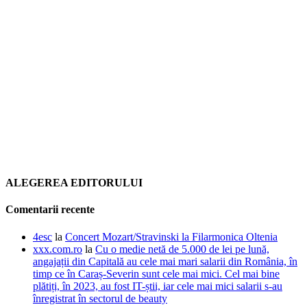
ALEGEREA EDITORULUI
Comentarii recente
4esc
la
Concert Mozart/Stravinski la Filarmonica Oltenia
xxx.com.ro
la
Cu o medie netă de 5.000 de lei pe lună,
angajații din Capitală au cele mai mari salarii din România, în
timp ce în Caraș-Severin sunt cele mai mici. Cel mai bine
plătiți, în 2023, au fost IT-știi, iar cele mai mici salarii s-au
înregistrat în sectorul de beauty