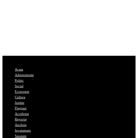
Acasa
Administratie
Politic
Social
Economie
Cultura
Justitie
Flagrant
Accidente
Reportaj
Ancheta
Invatamant
Sanatate