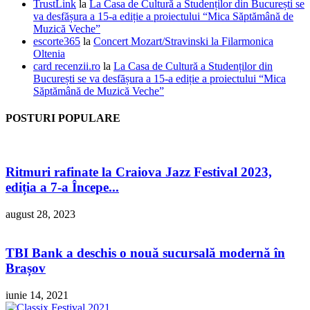
TrustLink
la
La Casa de Cultură a Studenților din București se
va desfășura a 15-a ediție a proiectului “Mica Săptămână de
Muzică Veche”
escorte365
la
Concert Mozart/Stravinski la Filarmonica
Oltenia
card recenzii.ro
la
La Casa de Cultură a Studenților din
București se va desfășura a 15-a ediție a proiectului “Mica
Săptămână de Muzică Veche”
POSTURI POPULARE
Ritmuri rafinate la Craiova Jazz Festival 2023,
ediția a 7-a Începe...
august 28, 2023
TBI Bank a deschis o nouă sucursală modernă în
Brașov
iunie 14, 2021