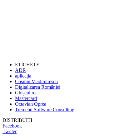
ETICHETE
ADR
aplicația
Cosmin Vladimirescu
Digitalizarea României
Ghișeul.ro
Mastercard
Octavian Oprea
Tremend Software Consulting
DISTRIBUIȚI
Facebook
Twitter