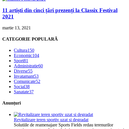
11 artiști din cinci țări prezenți la Classix Festival
2021
martie 13, 2021
CATEGORIE POPULARĂ
Cultura
150
Economic
104
Sport
81
Administratie
60
Diverse
55
Invatamant
53
Comunicate
52
Social
38
Sanatate
37
Anunțuri
Revitalizare teren sportiv uzat si degradat
Solutiile de reamenajare Sports Fields redau terenurilor