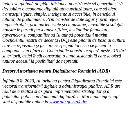
industria globală de plăți. Misiunea noastră este să generăm și să
dezvoltăm o economie digitală atotcuprinzătoare, care să ofere
tranzacții sigure, simple, inteligente și accesibile, în beneficiul
tuturor, de pretutindeni. Prin transfer de date sigur și prin rețele
impenetrabile, prin parteneriate și cu pasiune, inovațiile și soluțiile
noastre le permit persoanelor fizice, instituțiilor financiare,
guvernelor și companiilor să își atingă potențialul maxim.
Coeficientul nostru de decență (DQ) este pilonul de bază al culturii
care ne reprezintă și pe care se sprijină tot ceea ce facem în
companie și în afara ei. Conexiunile noastre acoperă peste 210 țări
și teritorii, astfel încât construim o lume sustenabilă care le oferă
tuturor accesul la posibilități de neprețuit.
Despre Autoritatea pentru Digitalizarea României (ADR)
Înființată în 2020, Autoritatea pentru Digitalizarea României este
vectorul transformării digitale a administrației publice. ADR are
rolul de a realiza și asigura implementarea strategiilor și a
politicilor publice în domeniul digitalizării. Mai multe informații
sunt disponibile online la
www.adr.gov.ro/adr/
.