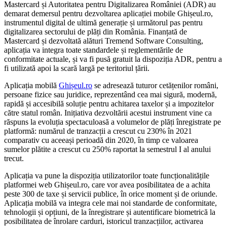
Mastercard și Autoritatea pentru Digitalizarea României (ADR) au
demarat demersul pentru dezvoltarea aplicației mobile Ghișeul.ro,
instrumentul digital de ultimă generație și următorul pas pentru
digitalizarea sectorului de plăți din România. Finanțată de
Mastercard și dezvoltată alături Tremend Software Consulting,
aplicația va integra toate standardele și reglementările de
conformitate actuale, și va fi pusă gratuit la dispoziția ADR, pentru a
fi utilizată apoi la scară largă pe teritoriul țării.
Aplicația mobilă
Ghișeul.ro
se adresează tuturor cetățenilor români,
persoane fizice sau juridice, reprezentând cea mai sigură, modernă,
rapidă și accesibilă soluție pentru achitarea taxelor și a impozitelor
către statul român. Inițiativa dezvoltării acestui instrument vine ca
răspuns la evoluția spectaculoasă a volumelor de plăți înregistrate pe
platformă: numărul de tranzacții a crescut cu 230% în 2021
comparativ cu aceeași perioadă din 2020, în timp ce valoarea
sumelor plătite a crescut cu 250% raportat la semestrul I al anului
trecut.
Aplicația va pune la dispoziția utilizatorilor toate funcționalitățile
platformei web Ghișeul.ro, care vor avea posibilitatea de a achita
peste 300 de taxe și servicii publice, în orice moment și de oriunde.
Aplicația mobilă va integra cele mai noi standarde de conformitate,
tehnologii și opțiuni, de la înregistrare și autentificare biometrică la
posibilitatea de înrolare carduri, istoricul tranzacțiilor, activarea