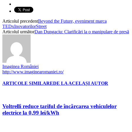
Articolul precedent
Beyond the Future, eveniment marca
TEDxInovatorilorStreet
Articolul următor
Dan Dungaciu: Clarificări la o manipulare de presă
Imaginea României
http://www.imaginearomaniei.ro/
ARTICOLE SIMILARE
DE LA ACELAȘI AUTOR
Voltrelli reduce tariful de încărcarea vehiculelor
electrice la 0,99 lei/kWh