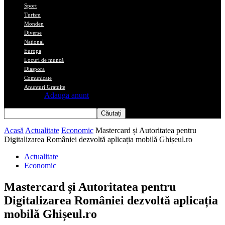
Sport
Turism
Monden
Diverse
National
Europa
Locuri de muncă
Diaspora
Comunicate
Anunturi Gratuite
Adauga anunt
Acasă
Actualitate
Economic
Mastercard și Autoritatea pentru
Digitalizarea României dezvoltă aplicația mobilă Ghișeul.ro
Actualitate
Economic
Mastercard și Autoritatea pentru
Digitalizarea României dezvoltă aplicația
mobilă Ghișeul.ro