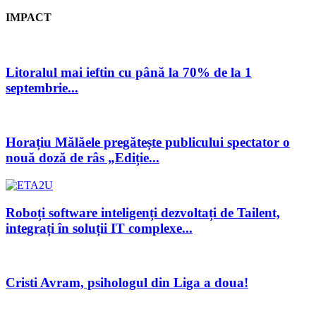
IMPACT
Litoralul mai ieftin cu până la 70% de la 1
septembrie...
Horațiu Mălăele pregătește publicului spectator o
nouă doză de râs „Ediție...
Roboți software inteligenți dezvoltați de Tailent,
integrați în soluții IT complexe...
Cristi Avram, psihologul din Liga a doua!