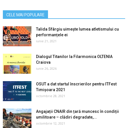
CELE MAI POPULARE
Talida Sfârgiu uimește lumea atletismului cu
performanțele ei
iunie 21, 2021
Dialogul Titanilor la Filarmonica OLTENIA
Craiova
iunie 26, 2026
OSUT a dat startul înscrierilor pentru ITFest
Timișoara 2021
octombrie 28, 2021
Angajații CNAIR din țară muncesc în condiții
umilitoare – clădiri degradate,...
octombrie 12, 2021