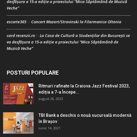
desfășura a 15-a ediție a proiectului “Mica Săptămână de Muzică
Veche”
escorte365
Concert Mozart/Stravinski la Filarmonica Oltenia
la
card recenzii.ro
La Casa de Cultură a Studenților din București se
la
va desfășura a 15-a ediție a proiectului “Mica Săptămână de
Muzică Veche”
POSTURI POPULARE
Ritmuri rafinate la Craiova Jazz Festival 2023,
ediția a 7-a Începe...
august 28, 2023
TBI Bank a deschis o nouă sucursală modernă
în Brașov
iunie 14, 2021