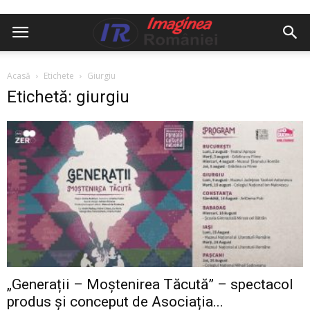
Acasă
Etichete
Giurgiu
Etichetă: giurgiu
„Generații – Moștenirea Tăcută” – spectacol
produs și conceput de Asociația...