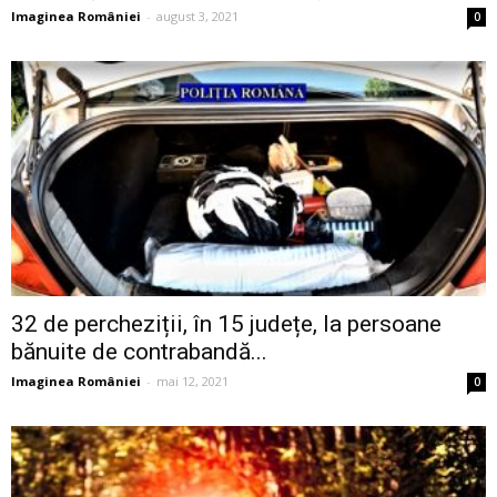
Imaginea României
-
august 3, 2021
0
32 de percheziții, în 15 județe, la persoane
bănuite de contrabandă...
Imaginea României
-
mai 12, 2021
0