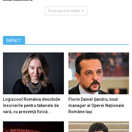
Încărcați mai multe
IMPACT
Logiscool România deschide
Florin Daniel Șandru, noul
înscrierile pentru taberele de
manager al Operei Naționale
vară, cu prezență fizică...
Române Iași