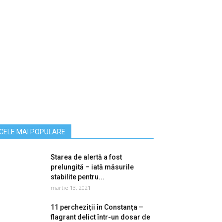
CELE MAI POPULARE
Starea de alertă a fost
prelungită – iată măsurile
stabilite pentru...
martie 13, 2021
11 percheziții în Constanța –
flagrant delict într-un dosar de