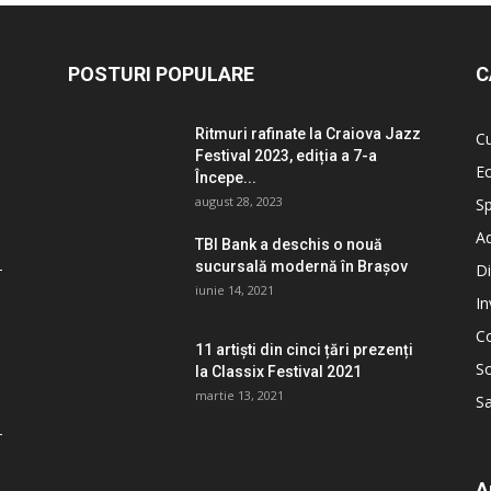
POSTURI POPULARE
C
Ritmuri rafinate la Craiova Jazz
Cu
Festival 2023, ediția a 7-a
E
Începe...
august 28, 2023
Sp
Ad
TBI Bank a deschis o nouă
sucursală modernă în Brașov
Di
iunie 14, 2021
I
C
11 artiști din cinci țări prezenți
So
la Classix Festival 2021
martie 13, 2021
S
A