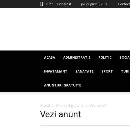
C
33.2
joi, august 6, 2026
Contact
Bucharest
Imaginea
Romaniei
ACASA
ADMINISTRATIE
POLITIC
SOCIA
INVATAMANT
SANATATE
SPORT
TUR
ANUNTURI GRATUITE
Acasă
Anunțuri gratuite
Vezi anunt
Vezi anunt