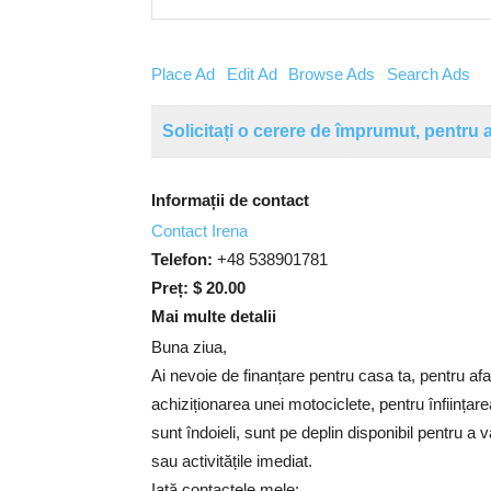
Place Ad
Edit Ad
Browse Ads
Search Ads
Solicitați o cerere de împrumut, pentru a
Informații de contact
Contact Irena
Telefon:
+48 538901781
Preț:
$ 20.00
Mai multe detalii
Buna ziua,
Ai nevoie de finanțare pentru casa ta, pentru af
achiziționarea unei motociclete, pentru înființar
sunt îndoieli, sunt pe deplin disponibil pentru a 
sau activitățile imediat.
Iată contactele mele: