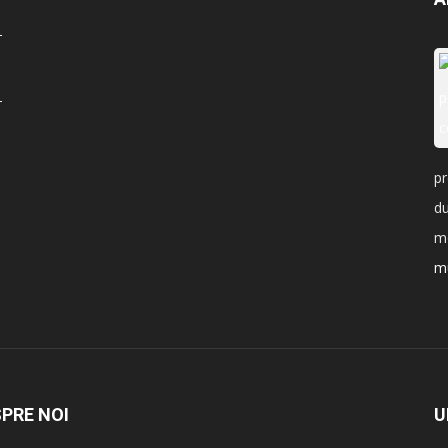
pr
du
mo
mu
PRE NOI
U