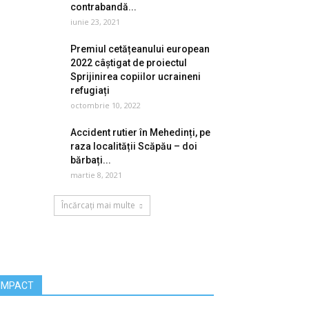
contrabandă...
iunie 23, 2021
Premiul cetățeanului european
2022 câștigat de proiectul
Sprijinirea copiilor ucraineni
refugiați
octombrie 10, 2022
Accident rutier în Mehedinți, pe
raza localității Scăpău – doi
bărbați...
martie 8, 2021
Încărcați mai multe
IMPACT