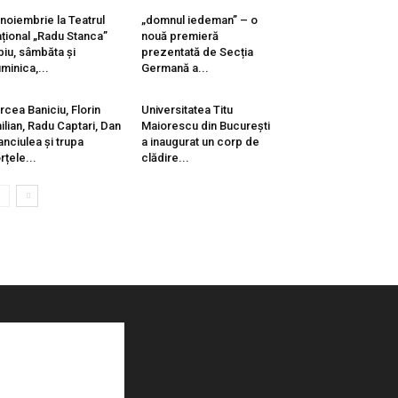
 noiembrie la Teatrul
„domnul iedeman” – o
țional „Radu Stanca”
nouă premieră
biu, sâmbăta și
prezentată de Secția
minica,...
Germană a...
rcea Baniciu, Florin
Universitatea Titu
ilian, Radu Captari, Dan
Maiorescu din București
nciulea și trupa
a inaugurat un corp de
rțele...
clădire...