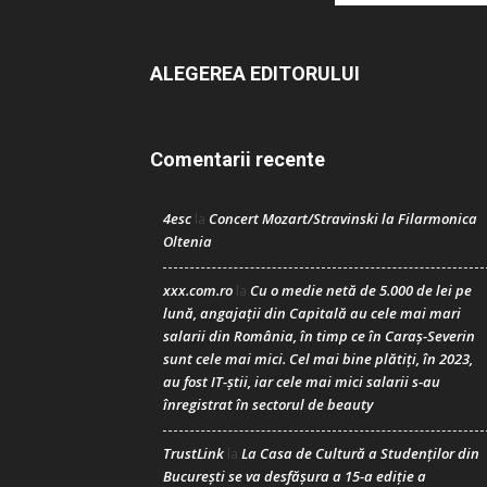
ALEGEREA EDITORULUI
Comentarii recente
4esc
Concert Mozart/Stravinski la Filarmonica
la
Oltenia
xxx.com.ro
Cu o medie netă de 5.000 de lei pe
la
lună, angajații din Capitală au cele mai mari
salarii din România, în timp ce în Caraș-Severin
sunt cele mai mici. Cel mai bine plătiți, în 2023,
au fost IT-știi, iar cele mai mici salarii s-au
înregistrat în sectorul de beauty
TrustLink
La Casa de Cultură a Studenților din
la
București se va desfășura a 15-a ediție a