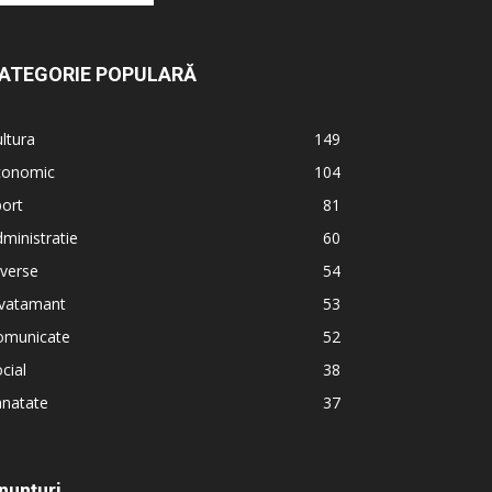
ATEGORIE POPULARĂ
ltura
149
conomic
104
ort
81
ministratie
60
verse
54
nvatamant
53
omunicate
52
cial
38
anatate
37
nunțuri