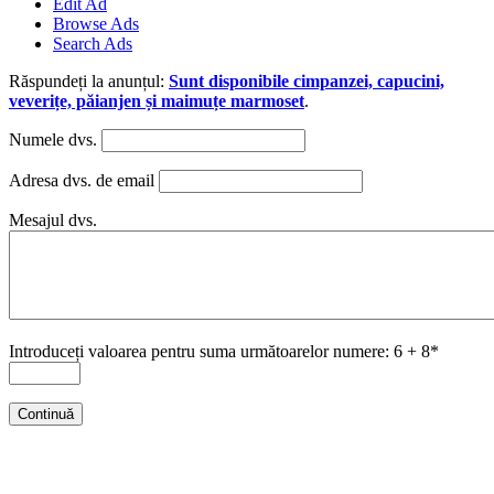
Edit Ad
Browse Ads
Search Ads
Răspundeți la anunțul:
Sunt disponibile cimpanzei, capucini,
veverițe, păianjen și maimuțe marmoset
.
Numele dvs.
Adresa dvs. de email
Mesajul dvs.
Introduceți valoarea pentru suma următoarelor numere: 6 + 8*