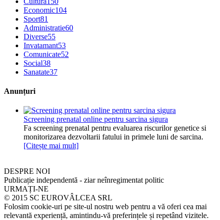
Cultura
150
Economic
104
Sport
81
Administratie
60
Diverse
55
Invatamant
53
Comunicate
52
Social
38
Sanatate
37
Anunțuri
Screening prenatal online pentru sarcina sigura
Fa screening prenatal pentru evaluarea riscurilor genetice si
monitorizarea dezvoltarii fatului in primele luni de sarcina.
[Citește mai mult]
DESPRE NOI
Publicație independentă - ziar neînregimentat politic
URMAȚI-NE
© 2015 SC EUROVÂLCEA SRL
Folosim cookie-uri pe site-ul nostru web pentru a vă oferi cea mai
relevantă experiență, amintindu-vă preferințele și repetând vizitele.