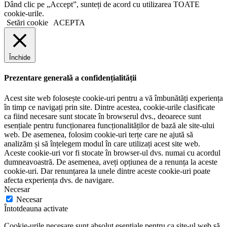
Dând clic pe „Accept”, sunteți de acord cu utilizarea TOATE
cookie-urile.
Setări cookie
ACEPTA
Închide
Prezentare generală a confidențialității
Acest site web folosește cookie-uri pentru a vă îmbunătăți experiența
în timp ce navigați prin site. Dintre acestea, cookie-urile clasificate
ca fiind necesare sunt stocate în browserul dvs., deoarece sunt
esențiale pentru funcționarea funcționalităților de bază ale site-ului
web. De asemenea, folosim cookie-uri terțe care ne ajută să
analizăm și să înțelegem modul în care utilizați acest site web.
Aceste cookie-uri vor fi stocate în browser-ul dvs. numai cu acordul
dumneavoastră. De asemenea, aveți opțiunea de a renunța la aceste
cookie-uri. Dar renunțarea la unele dintre aceste cookie-uri poate
afecta experiența dvs. de navigare.
Necesar
Necesar
Întotdeauna activate
Cookie-urile necesare sunt absolut esențiale pentru ca site-ul web să