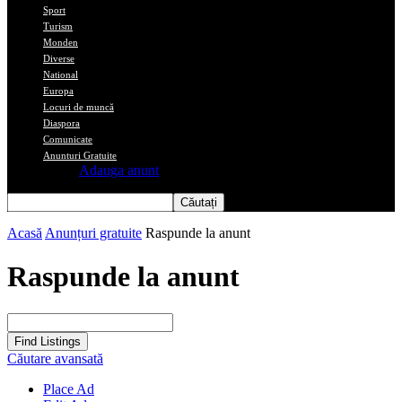
Sport
Turism
Monden
Diverse
National
Europa
Locuri de muncă
Diaspora
Comunicate
Anunturi Gratuite
Adauga anunt
Acasă
Anunțuri gratuite
Raspunde la anunt
Raspunde la anunt
Căutare avansată
Place Ad