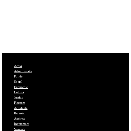
Acasa
Administratie
Politic
Social
Economie
Cultura
Justitie
Flagrant
Accidente
Reportaj
Ancheta
Invatamant
Sanatate