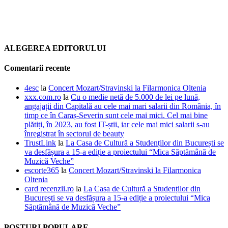
ALEGEREA EDITORULUI
Comentarii recente
4esc
la
Concert Mozart/Stravinski la Filarmonica Oltenia
xxx.com.ro
la
Cu o medie netă de 5.000 de lei pe lună,
angajații din Capitală au cele mai mari salarii din România, în
timp ce în Caraș-Severin sunt cele mai mici. Cel mai bine
plătiți, în 2023, au fost IT-știi, iar cele mai mici salarii s-au
înregistrat în sectorul de beauty
TrustLink
la
La Casa de Cultură a Studenților din București se
va desfășura a 15-a ediție a proiectului “Mica Săptămână de
Muzică Veche”
escorte365
la
Concert Mozart/Stravinski la Filarmonica
Oltenia
card recenzii.ro
la
La Casa de Cultură a Studenților din
București se va desfășura a 15-a ediție a proiectului “Mica
Săptămână de Muzică Veche”
POSTURI POPULARE