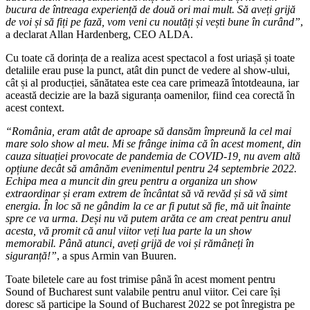
bucura de întreaga experiență de două ori mai mult. Să aveți grijă
de voi și să fiți pe fază, vom veni cu noutăți și vești bune în curând”
,
a declarat Allan Hardenberg, CEO ALDA.
Cu toate că dorința de a realiza acest spectacol a fost uriașă și toate
detaliile erau puse la punct, atât din punct de vedere al show-ului,
cât și al producției, sănătatea este cea care primează întotdeauna, iar
această decizie are la bază siguranța oamenilor, fiind cea corectă în
acest context.
“
Rom
ânia, eram atât de aproape să
dans
ăm împreună la cel mai
mare solo show al meu. Mi se frânge inima că în acest moment, din
cauza situației provocate de pandemia de COVID-19, nu avem altă
opțiune decât să amânăm evenimentul pentru 24 septembrie 2022.
Echipa mea a muncit din greu pentru a organiza un show
extraordinar ș
i eram
extrem de încântat să vă revăd și să vă simt
energia. În loc să
ne g
â
ndim
la ce ar fi putut să fie, mă uit înainte
spre ce va urma. Deși nu vă putem arăta ce am creat pentru anul
acesta, vă promit că anul viitor veți lua parte la un show
memorabil. Până atunci, aveți grijă de voi și rămâneți în
siguranță!”
, a spus Armin van Buuren.
Toate biletele care au fost trimise până în acest moment pentru
Sound of Bucharest sunt valabile pentru anul viitor. Cei care își
doresc să participe la Sound of Bucharest 2022 se pot înregistra pe