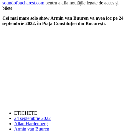
soundofbucharest.com
pentru a afla noutățile legate de acces și
bilete.
Cel mai mare solo show Armin van Buuren va avea loc pe 24
septembrie 2022, î
n Pia
ța Constituției din Bucureș
ti.
ETICHETE
24 septembrie 2022
Allan Hardenberg
Armin van Buuren