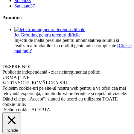
Social
38
Sanatate
37
Anunțuri
Jet Grouting pentru terenuri dificile
Injectii de inalta presiune pentru imbunatatirea solului si
realizarea fundatiilor in conditii geotehnice complicate.
[Citește
mai mult]
DESPRE NOI
Publicație independentă - ziar neînregimentat politic
URMAȚI-NE
© 2015 SC EUROVÂLCEA SRL
Folosim cookie-uri pe site-ul nostru web pentru a vă oferi cea mai
relevantă experiență, amintindu-vă preferințele și repetând vizitele.
Dând clic pe „Accept”, sunteți de acord cu utilizarea TOATE
cookie-urile.
Setări cookie
ACEPTA
Închide