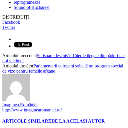
reprogramează
Sound of Bucharest
DISTRIBUIȚI
Facebook
Twitter
Articolul precedent
Scrisoare deschisă: Tăierile ilegale din păduri fac
noi victime!
Articolul următor
Parlamentarii europeni solicită un program special
de vize pentru femeile afgane
Imaginea României
http://www.imaginearomaniei.ro/
ARTICOLE SIMILARE
DE LA ACELAȘI AUTOR