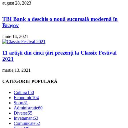
august 28, 2023
TBI Bank a deschis o nouă sucursală modernă în
Brașov
iunie 14, 2021
11 artiști din cinci țări prezenți la Classix Festival
2021
martie 13, 2021
CATEGORIE POPULARĂ
Cultura
150
Economic
104
Sport
81
Administratie
60
Diverse
55
Invatamant
53
Comunicate
52