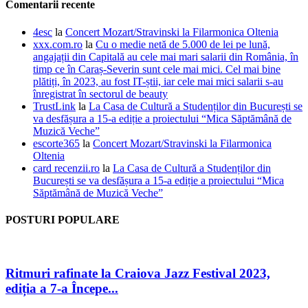
Comentarii recente
4esc
la
Concert Mozart/Stravinski la Filarmonica Oltenia
xxx.com.ro
la
Cu o medie netă de 5.000 de lei pe lună,
angajații din Capitală au cele mai mari salarii din România, în
timp ce în Caraș-Severin sunt cele mai mici. Cel mai bine
plătiți, în 2023, au fost IT-știi, iar cele mai mici salarii s-au
înregistrat în sectorul de beauty
TrustLink
la
La Casa de Cultură a Studenților din București se
va desfășura a 15-a ediție a proiectului “Mica Săptămână de
Muzică Veche”
escorte365
la
Concert Mozart/Stravinski la Filarmonica
Oltenia
card recenzii.ro
la
La Casa de Cultură a Studenților din
București se va desfășura a 15-a ediție a proiectului “Mica
Săptămână de Muzică Veche”
POSTURI POPULARE
Ritmuri rafinate la Craiova Jazz Festival 2023,
ediția a 7-a Începe...