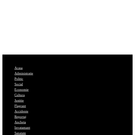
Acasa
Administratie
Politic
Social
Economie
Cultura
Justitie
Flagrant
Accidente
Reportaj
Ancheta
Invatamant
Sanatate