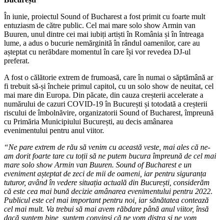
În iunie, proiectul Sound of Bucharest a fost primit cu foarte mult
entuziasm de către public. Cel mai mare solo show Armin van
Buuren, unul dintre cei mai iubiți artiști în România și în întreaga
lume, a adus o bucurie nemărginită în rândul oamenilor, care au
așteptat cu nerăbdare momentul în care își vor revedea DJ-ul
preferat.
A fost o călătorie extrem de frumoasă, care în numai o săptămână ar
fi trebuit să-și încheie primul capitol, cu un solo show de neuitat, cel
mai mare din Europa. Din păcate, din cauza creșterii accelerate a
numărului de cazuri COVID-19 în București și totodată a creșterii
riscului de îmbolnăvire, organizatorii Sound of Bucharest, împreună
cu Primăria Municipiului București, au decis amânarea
evenimentului pentru anul viitor.
“Ne pare extrem de rău să venim cu această veste, mai ales că ne-
am dorit foarte tare cu toții să ne putem bucura împreună
de cel mai
mare solo show Armin van Buuren. Sound of Bucharest e un
eveniment a
șteptat de zeci de mii de oameni, iar pentru siguranța
tuturor, avâ
nd
î
n vedere situa
ț
ia actual
ă din Bucureș
ti, consider
ă
m
c
ă este cea mai bună decizie amânarea evenimentului pentru 2022.
Publicul este cel mai important pentru noi, iar sănătatea contează
cel mai mult. Va trebui să mai avem răbdare până anul viitor, însă
dacă suntem bine, suntem convinș
i c
ă
ne vom distra
și ne vom