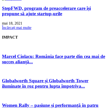
StepFWD, program de preaccelerare care își
propune să ajute startup-urile
mai 18, 2021
Încărcați mai multe
IMPACT
Marcel Ciolacu: România face parte din cea mai de
succes alianță...
Globalworth Square și Globalworth Tower
iluminate în roz pentru lupta împotriva...
Women Rally – pasiune și performanță în patru