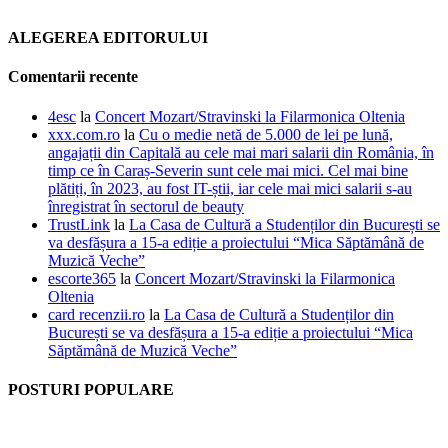
ALEGEREA EDITORULUI
Comentarii recente
4esc
la
Concert Mozart/Stravinski la Filarmonica Oltenia
xxx.com.ro
la
Cu o medie netă de 5.000 de lei pe lună,
angajații din Capitală au cele mai mari salarii din România, în
timp ce în Caraș-Severin sunt cele mai mici. Cel mai bine
plătiți, în 2023, au fost IT-știi, iar cele mai mici salarii s-au
înregistrat în sectorul de beauty
TrustLink
la
La Casa de Cultură a Studenților din București se
va desfășura a 15-a ediție a proiectului “Mica Săptămână de
Muzică Veche”
escorte365
la
Concert Mozart/Stravinski la Filarmonica
Oltenia
card recenzii.ro
la
La Casa de Cultură a Studenților din
București se va desfășura a 15-a ediție a proiectului “Mica
Săptămână de Muzică Veche”
POSTURI POPULARE