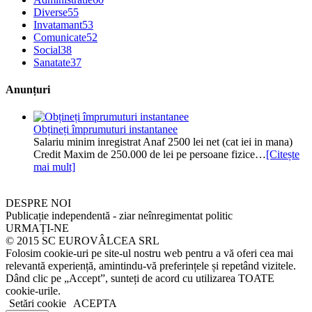
Diverse
55
Invatamant
53
Comunicate
52
Social
38
Sanatate
37
Anunțuri
Obțineți împrumuturi instantanee
Salariu minim inregistrat Anaf 2500 lei net (cat iei in mana)
Credit Maxim de 250.000 de lei pe persoane fizice…
[Citește
mai mult]
DESPRE NOI
Publicație independentă - ziar neînregimentat politic
URMAȚI-NE
© 2015 SC EUROVÂLCEA SRL
Folosim cookie-uri pe site-ul nostru web pentru a vă oferi cea mai
relevantă experiență, amintindu-vă preferințele și repetând vizitele.
Dând clic pe „Accept”, sunteți de acord cu utilizarea TOATE
cookie-urile.
Setări cookie
ACEPTA