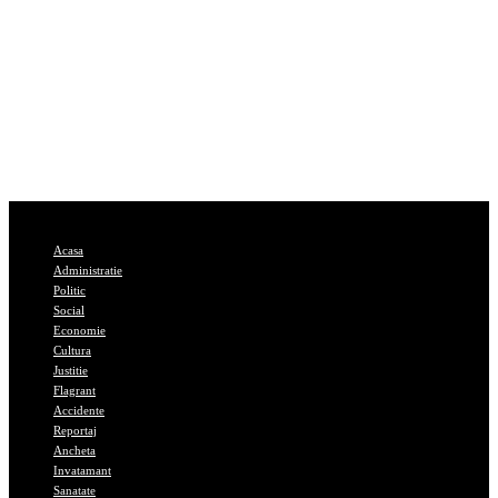
Acasa
Administratie
Politic
Social
Economie
Cultura
Justitie
Flagrant
Accidente
Reportaj
Ancheta
Invatamant
Sanatate