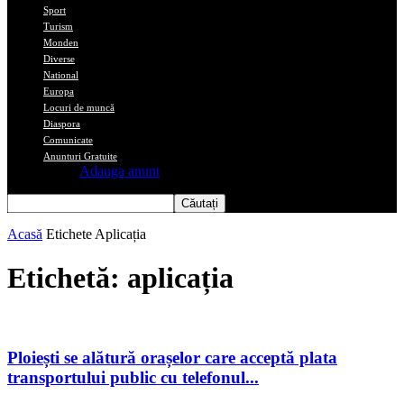
Sport
Turism
Monden
Diverse
National
Europa
Locuri de muncă
Diaspora
Comunicate
Anunturi Gratuite
Adauga anunt
Acasă
Etichete
Aplicația
Etichetă: aplicația
Ploiești se alătură orașelor care acceptă plata
transportului public cu telefonul...