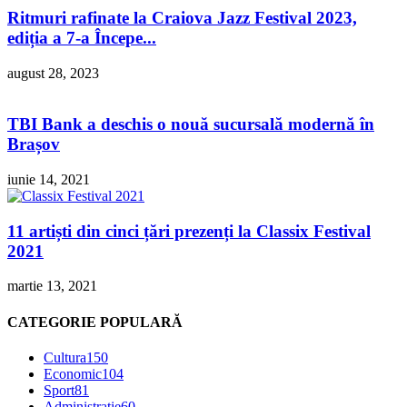
Ritmuri rafinate la Craiova Jazz Festival 2023,
ediția a 7-a Începe...
august 28, 2023
TBI Bank a deschis o nouă sucursală modernă în
Brașov
iunie 14, 2021
11 artiști din cinci țări prezenți la Classix Festival
2021
martie 13, 2021
CATEGORIE POPULARĂ
Cultura
150
Economic
104
Sport
81
Administratie
60