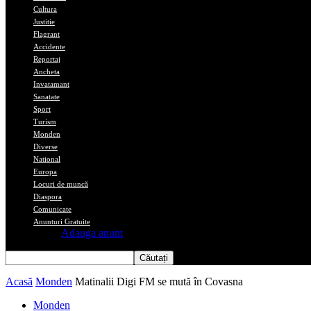
Cultura
Justitie
Flagrant
Accidente
Reportaj
Ancheta
Invatamant
Sanatate
Sport
Turism
Monden
Diverse
National
Europa
Locuri de muncă
Diaspora
Comunicate
Anunturi Gratuite
Adauga anunt
Acasă
Monden
Matinalii Digi FM se mută în Covasna
Monden