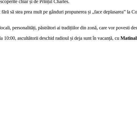
scoperite chiar și de Prințul Charles.
fără să stea prea mult pe gânduri propunerea și „face deplasarea” la C
ali, personalități, păstrători ai tradițiilor din zonă, care vor povesti des
 10:00, ascultătorii deschid radioul și deja sunt în vacanță, cu
Matinal