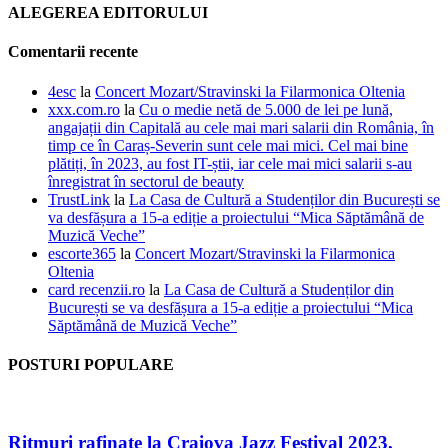
ALEGEREA EDITORULUI
Comentarii recente
4esc
la
Concert Mozart/Stravinski la Filarmonica Oltenia
xxx.com.ro
la
Cu o medie netă de 5.000 de lei pe lună,
angajații din Capitală au cele mai mari salarii din România, în
timp ce în Caraș-Severin sunt cele mai mici. Cel mai bine
plătiți, în 2023, au fost IT-știi, iar cele mai mici salarii s-au
înregistrat în sectorul de beauty
TrustLink
la
La Casa de Cultură a Studenților din București se
va desfășura a 15-a ediție a proiectului “Mica Săptămână de
Muzică Veche”
escorte365
la
Concert Mozart/Stravinski la Filarmonica
Oltenia
card recenzii.ro
la
La Casa de Cultură a Studenților din
București se va desfășura a 15-a ediție a proiectului “Mica
Săptămână de Muzică Veche”
POSTURI POPULARE
Ritmuri rafinate la Craiova Jazz Festival 2023,