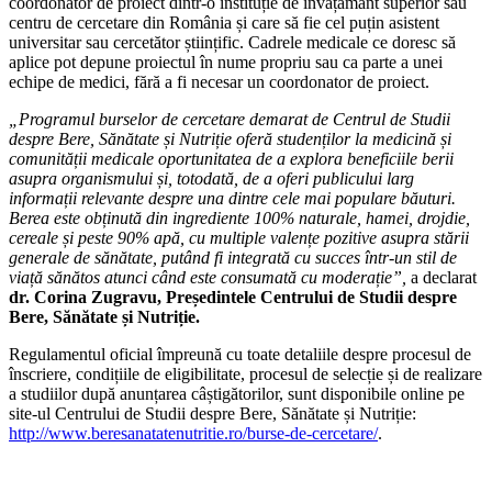
coordonator de proiect dintr-o instituție de învățământ superior sau
centru de cercetare din România și care să fie cel puțin asistent
universitar sau cercetător științific. Cadrele medicale ce doresc să
aplice pot depune proiectul în nume propriu sau ca parte a unei
echipe de medici, fără a fi necesar un coordonator de proiect.
„Programul burselor de cercetare demarat de Centrul de Studii
despre Bere, Sănătate și Nutriție oferă studenților la medicină și
comunității medicale oportunitatea de a explora beneficiile berii
asupra organismului și, totodată, de a oferi publicului larg
informații relevante despre una dintre cele mai populare băuturi.
Berea este obținută din ingrediente 100% naturale, hamei, drojdie,
cereale și peste 90% apă, cu multiple valențe pozitive asupra stării
generale de sănătate, putând fi integrată cu succes într-un stil de
viață sănătos atunci când este consumată cu moderație”,
a declarat
dr. Corina Zugravu, Președintele Centrului de Studii despre
Bere, Sănătate și Nutriție.
Regulamentul oficial împreună cu toate detaliile despre procesul de
înscriere, condițiile de eligibilitate, procesul de selecție și de realizare
a studiilor după anunțarea câștigătorilor, sunt disponibile online pe
site-ul Centrului de Studii despre Bere, Sănătate și Nutriție:
http://www.beresanatatenutritie.ro/burse-de-cercetare/
.