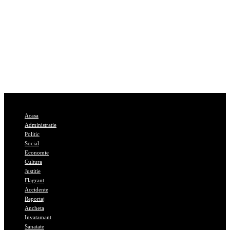
Acasa
Administratie
Politic
Social
Economie
Cultura
Justitie
Flagrant
Accidente
Reportaj
Ancheta
Invatamant
Sanatate