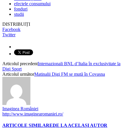
efectele consumului
fonduri
studii
DISTRIBUIȚI
Facebook
Twitter
Articolul precedent
Internazionali BNL d’Italia în exclusivitate la
Digi Sport
Articolul următor
Matinalii Digi FM se mută în Covasna
Imaginea României
http://www.imaginearomaniei.ro/
ARTICOLE SIMILARE
DE LA ACELAȘI AUTOR