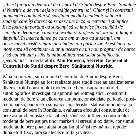
„Acest program demarat de Centrul de Studii despre Bere, Sănătate
și Nutriție a devenit deja o tradiție pentru noi. Chiar și în contextul
pandemiei continuăm să sprijinim mediul academic și tinerii
studenți care își doresc să se dezvolte în zona cercetării științifice.
Este foarte important ca studenții să se implice în activități de
cercetare deoarece îi ajută să evolueze profesional, iar de-a lungul
timpului, în intercațiunea pe care am avut-o cu studenții, am
observat că există o mare deschidere din partea lor. Acest lucru ne
motivează să continuăm și anul acesta cu un nou program de burse
și să contribuim astfel la îmbogățirea resurselor științifice de
specialitate”,
a declarat
dr. Alin Popescu, Secretar General al
Centrului de Studii despre Bere, Sănătate și Nutriție.
Până în prezent, sub umbrela Centrului de Studii despre Bere,
Sănătate și Nutriție au fost realizate șase studii care au analizat teme
diverse: rolul consumului moderat de bere asupra memoriei
autobiografice investigat cu ajutorul neuroimagisticii, consumul
moderat de bere si ameliorarea simptomelor asociate perioadei post-
menopauză, parametrii somatici caracteristici statusului ponderal și
consumul de bere în România, evaluarea efectului consumului de
bere asupra hemostazei la subiecți sănătoși, influența consumului
moderat de bere asupra unor markeri ai stresului oxidativ, consumul
moderat de bere poate ajuta organismul să își revină mai repede
după efort fizic, fără să afecteze forța și viteza.