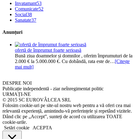
Invatamant
53
Comunicate
52
Social
38
Sanatate
37
Anunțuri
ofertă de împrumut foarte serioasă
Bună ziua doamnelor și domnilor , oferim împrumuturi de la
2.000 € la 5.000.000 €. Cu dobândă, rata este de…
[Citește
mai mult]
DESPRE NOI
Publicație independentă - ziar neînregimentat politic
URMAȚI-NE
© 2015 SC EUROVÂLCEA SRL
Folosim cookie-uri pe site-ul nostru web pentru a vă oferi cea mai
relevantă experiență, amintindu-vă preferințele și repetând vizitele.
Dând clic pe „Accept”, sunteți de acord cu utilizarea TOATE
cookie-urile.
Setări cookie
ACEPTA