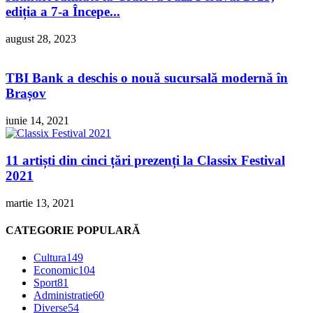
ediția a 7-a Începe...
august 28, 2023
TBI Bank a deschis o nouă sucursală modernă în
Brașov
iunie 14, 2021
11 artiști din cinci țări prezenți la Classix Festival
2021
martie 13, 2021
CATEGORIE POPULARĂ
Cultura
149
Economic
104
Sport
81
Administratie
60
Diverse
54