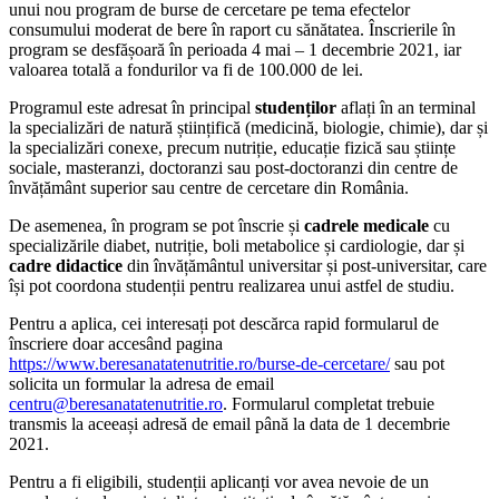
unui nou program de burse de cercetare pe tema efectelor
consumului moderat de bere în raport cu sănătatea. Înscrierile în
program se desfășoară în perioada 4 mai – 1 decembrie 2021, iar
valoarea totală a fondurilor va fi de 100.000 de lei.
Programul este adresat în principal
studenților
aflați în an terminal
la specializări de natură științifică (medicină, biologie, chimie), dar și
la specializări conexe, precum nutriție, educație fizică sau științe
sociale, masteranzi, doctoranzi sau post-doctoranzi din centre de
învățământ superior sau centre de cercetare din România.
De asemenea, în program se pot înscrie și
cadrele medicale
cu
specializările diabet, nutriție, boli metabolice și cardiologie, dar și
cadre didactice
din învățământul universitar și post-universitar, care
își pot coordona studenții pentru realizarea unui astfel de studiu.
Pentru a aplica, cei interesați pot descărca rapid formularul de
înscriere doar accesând pagina
https://www.beresanatatenutritie.ro/burse-de-cercetare/
sau pot
solicita un formular la adresa de email
centru@beresanatatenutritie.ro
. Formularul completat trebuie
transmis la aceeași adresă de email până la data de 1 decembrie
2021.
Pentru a fi eligibili, studenții aplicanți vor avea nevoie de un