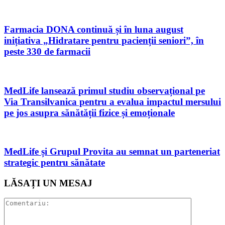
Farmacia DONA continuă și în luna august
inițiativa „Hidratare pentru pacienții seniori”, în
peste 330 de farmacii
MedLife lansează primul studiu observațional pe
Via Transilvanica pentru a evalua impactul mersului
pe jos asupra sănătății fizice și emoționale
MedLife și Grupul Provita au semnat un parteneriat
strategic pentru sănătate
LĂSAȚI UN MESAJ