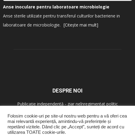
Anse inoculare pentru laboratoare microbiologie
Anse sterile utilizate pentru transferul culturilor bacteriene in
laboratoare de microbiologie.
[Citește mai mult]
DESPRE NOI
Publicație independentă - ziar neînregimentat politic
Folosim cookie-uri pe site-ul nostru web pentru a vă oferi cea
mai relevantă experiență, amintindu-vă preferințele și
URMAȚI-NE
repetând vizitele. Dând clic pe „Accept”, sunteți de acord cu
utilizarea TOATE cookie-urile.