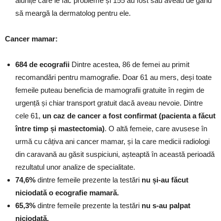
alunițe care le fac probleme și 155 au fost sau aveau de gând
să meargă la dermatolog pentru ele.
Cancer mamar:
684 de ecografii
Dintre acestea, 86 de femei au primit
recomandări pentru mamografie. Doar 61 au mers, deși toate
femeile puteau beneficia de mamografii gratuite în regim de
urgență și chiar transport gratuit dacă aveau nevoie. Dintre
cele 61,
un caz de cancer a fost confirmat (pacienta a făcut
între timp și mastectomia)
. O altă femeie, care avusese în
urmă cu câțiva ani cancer mamar, și la care medicii radiologi
din caravană au găsit suspiciuni, așteaptă în această perioadă
rezultatul unor analize de specialitate.
74,6%
dintre femeile prezente la testări
nu și-au făcut
niciodată o ecografie mamară.
65,3%
dintre femeile prezente la testări
nu s-au palpat
niciodată.