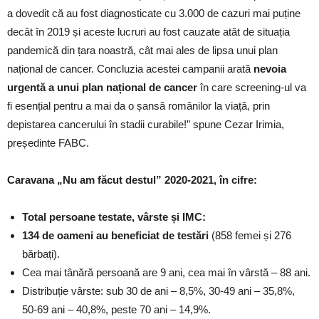
a dovedit că au fost diagnosticate cu 3.000 de cazuri mai puține
decât în 2019 și aceste lucruri au fost cauzate atât de situația
pandemică din țara noastră, cât mai ales de lipsa unui plan
național de cancer. Concluzia acestei campanii arată
nevoia
urgentă a unui plan național de cancer
în care screening-ul va
fi esențial pentru a mai da o șansă românilor la viață, prin
depistarea cancerului în stadii curabile!” spune Cezar Irimia,
președinte FABC.
Caravana „Nu am făcut destul” 2020-2021, în cifre:
Total persoane testate, vârste și IMC:
134 de oameni au beneficiat de testări
(858 femei și 276
bărbați).
Cea mai tânără persoană are 9 ani, cea mai în vârstă – 88 ani.
Distribuție vârste: sub 30 de ani – 8,5%, 30-49 ani – 35,8%,
50-69 ani – 40,8%, peste 70 ani – 14,9%.