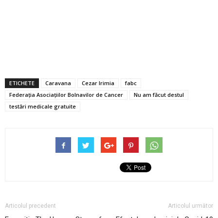
ETICHETE
Caravana
Cezar Irimia
fabc
Federația Asociațiilor Bolnavilor de Cancer
Nu am făcut destul
testări medicale gratuite
Articolul precedent
Articolul următor