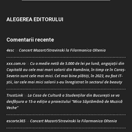
ALEGEREA EDITORULUI
Comentarii recente
4esc
Concert Mozart/Stravinski la Filarmonica Oltenia
la
xxx.com.ro
Cu o medie netă de 5.000 de lei pe lună, angajații din
la
Capitală au cele mai mari salarii din România, în timp ce în Caraș-
Severin sunt cele mai mici. Cel mai bine plătiți, în 2023, au fost IT-
știi, iar cele mai mici salarii s-au înregistrat în sectorul de beauty
TrustLink
La Casa de Cultură a Studenților din București se va
la
desfășura a 15-a ediție a proiectului “Mica Săptămână de Muzică
Veche”
escorte365
Concert Mozart/Stravinski la Filarmonica Oltenia
la