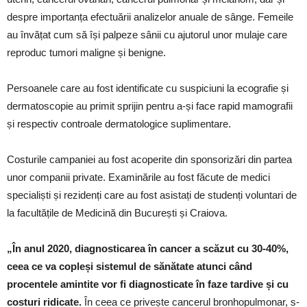
despre importanța efectuării analizelor anuale de sânge. Femeile
au învățat cum să își palpeze sânii cu ajutorul unor mulaje care
reproduc tumori maligne și benigne.
Persoanele care au fost identificate cu suspiciuni la ecografie și
dermatoscopie au primit sprijin pentru a-și face rapid mamografii
și respectiv controale dermatologice suplimentare.
Costurile campaniei au fost acoperite din sponsorizări din partea
unor companii private. Examinările au fost făcute de medici
specialiști și rezidenți care au fost asistați de studenți voluntari de
la facultățile de Medicină din București și Craiova.
„În anul 2020, diagnosticarea în cancer a scăzut cu 30-40%,
ceea ce va copleși sistemul de sănătate atunci când
procentele amintite vor fi diagnosticate în faze tardive și cu
costuri ridicate.
În ceea ce privește cancerul bronhopulmonar, s-