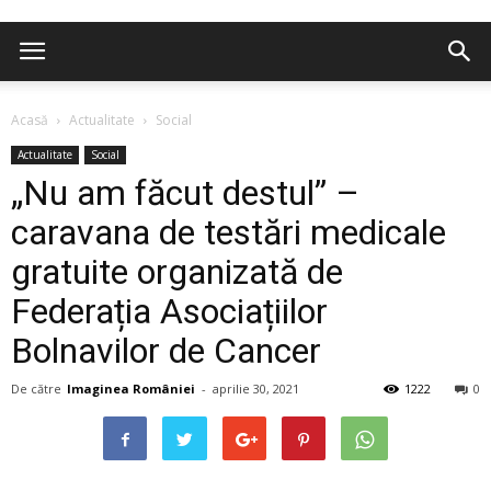
Acasă
Actualitate
Social
Actualitate
Social
„Nu am făcut destul” –
caravana de testări medicale
gratuite organizată de
Federația Asociațiilor
Bolnavilor de Cancer
De către
Imaginea României
-
aprilie 30, 2021
1222
0