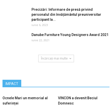
Precizări: Informare de presă privind
personalul din învățământul preuniversitar
participant la...
iunie 6, 2023
Danube Furniture Young Designers Award 2021
iunie 22, 2021
Încărcați mai multe
IMPACT
Ocnele Mari un memorial al
VINCON a devenit Beciul
suferinței
Domnesc