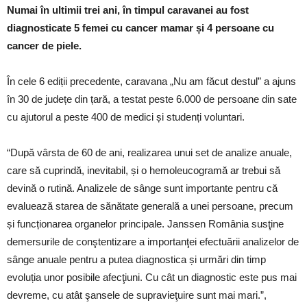
Numai în ultimii trei ani, în timpul caravanei au fost
diagnosticate 5 femei cu cancer mamar și 4 persoane cu
cancer de piele.
În cele 6 ediții precedente, caravana „Nu am făcut destul” a ajuns
în 30 de județe din țară, a testat peste 6.000 de persoane din sate
cu ajutorul a peste 400 de medici și studenți voluntari.
“După vârsta de 60 de ani, realizarea unui set de analize anuale,
care să cuprindă, inevitabil, și o hemoleucogramă ar trebui să
devină o rutină. Analizele de sânge sunt importante pentru că
evaluează starea de sănătate generală a unei persoane, precum
și funcționarea organelor principale. Janssen România susţine
demersurile de conştentizare a importanţei efectuării analizelor de
sânge anuale pentru a putea diagnostica și urmări din timp
evoluția unor posibile afecţiuni. Cu cât un diagnostic este pus mai
devreme, cu atât şansele de supravieţuire sunt mai mari.”,