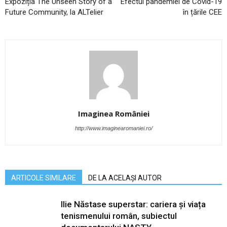
Expoziția The Unseen Story of a
Efectul pandemiei de Covid-19
Future Community, la ALTelier
în țările CEE
Imaginea României
http://www.imaginearomaniei.ro/
ARTICOLE SIMILARE
DE LA ACELAȘI AUTOR
Ilie Năstase superstar: cariera și viața
tenismenului român, subiectul