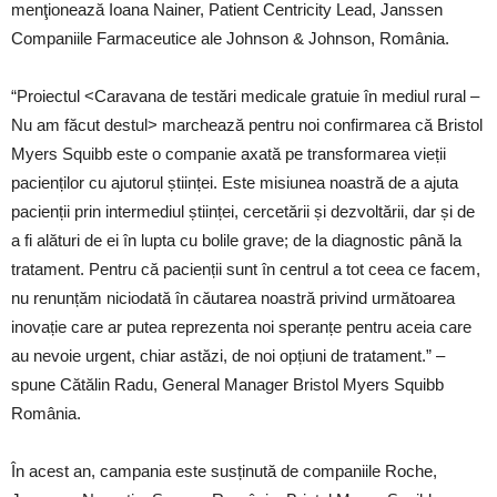
menţionează Ioana Nainer, Patient Centricity Lead, Janssen
Companiile Farmaceutice ale Johnson & Johnson, România.
“Proiectul <Caravana de testări medicale gratuie în mediul rural –
Nu am făcut destul> marchează pentru noi confirmarea că Bristol
Myers Squibb este o companie axată pe transformarea vieții
pacienților cu ajutorul științei. Este misiunea noastră de a ajuta
pacienții prin intermediul științei, cercetării și dezvoltării, dar și de
a fi alături de ei în lupta cu bolile grave; de la diagnostic până la
tratament. Pentru că pacienții sunt în centrul a tot ceea ce facem,
nu renunțăm niciodată în căutarea noastră privind următoarea
inovație care ar putea reprezenta noi speranțe pentru aceia care
au nevoie urgent, chiar astăzi, de noi opțiuni de tratament.” –
spune Cătălin Radu, General Manager Bristol Myers Squibb
România.
În acest an, campania este susținută de companiile Roche,