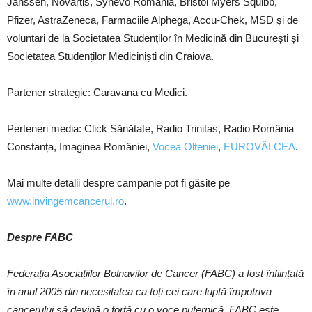
Janssen, Novartis, Synevo România, Bristol Myers Squibb,
Pfizer, AstraZeneca, Farmaciile Alphega, Accu-Chek, MSD și de
voluntari de la Societatea Studenților în Medicină din București și
Societatea Studenților Mediciniști din Craiova.
Partener strategic: Caravana cu Medici.
Perteneri media: Click Sănătate, Radio Trinitas, Radio România
Constanța, Imaginea României,
Vocea Olteniei
,
EUROVÂLCEA
.
Mai multe detalii despre campanie pot fi găsite pe
www.invingemcancerul.ro
.
D
espre FABC
Federația Asociațiilor Bolnavilor de Cancer (FABC) a fost înființată
în anul 2005 din necesitatea ca toți cei care luptă împotriva
cancerului să devină o forță cu o voce puternică. FABC este