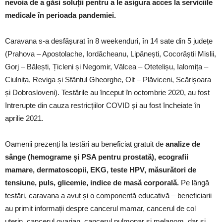
nevoia de a găsi soluții pentru a le asigura acces la serviciile
medicale în perioada pandemiei.
Caravana s-a desfășurat în 8 weekenduri, în 14 sate din 5 județe
(Prahova – Apostolache, Iordăcheanu, Lipănești, Cocorăștii Mislii,
Gorj – Bălești, Țicleni și Negomir, Vâlcea – Otetelișu, Ialomița –
Ciulnița, Reviga și Sfântul Gheorghe, Olt – Plăviceni, Scărișoara
și Dobrosloveni). Testările au început în octombrie 2020, au fost
întrerupte din cauza restricțiilor COVID și au fost încheiate în
aprilie 2021.
Oamenii prezenți la testări au beneficiat gratuit de
analize de
sânge (hemograme și PSA pentru prostată), ecografii
mamare, dermatoscopii, EKG, teste HPV, măsurători de
tensiune, puls, glicemie, indice de masă corporală.
Pe lângă
testări, caravana a avut și o componentă educativă – beneficiarii
au primit informații despre cancerul mamar, cancerul de col
uterin, cancerul ovarian, cancerul pulmonar și melanom, dar și