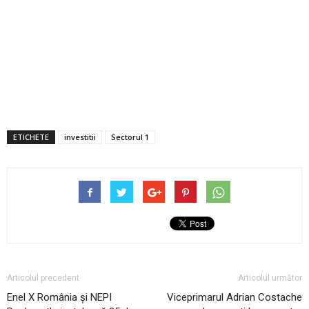
ETICHETE
investitii
Sectorul 1
Articolul precedent
Articolul următor
Enel X România și NEPI
Viceprimarul Adrian Costache