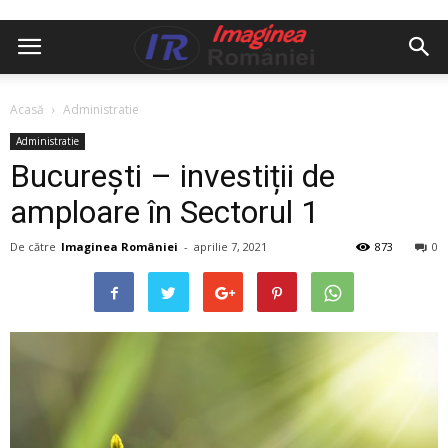
Acasă
Administratie
Administratie
București – investiții de
amploare în Sectorul 1
De către
Imaginea României
-
aprilie 7, 2021
873
0