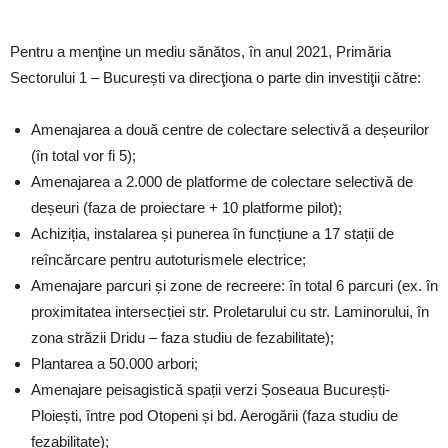
Pentru a menţine un mediu sănătos, în anul 2021, Primăria
Sectorului 1 – București va direcţiona o parte din investiţii către:
Amenajarea a două centre de colectare selectivă a deșeurilor
(în total vor fi 5);
Amenajarea a 2.000 de platforme de colectare selectivă de
deșeuri (faza de proiectare + 10 platforme pilot);
Achiziția, instalarea și punerea în funcțiune a 17 stații de
reîncărcare pentru autoturismele electrice;
Amenajare parcuri și zone de recreere: în total 6 parcuri (ex. în
proximitatea intersecției str. Proletarului cu str. Laminorului, în
zona străzii Dridu – faza studiu de fezabilitate);
Plantarea a 50.000 arbori;
Amenajare peisagistică spații verzi Șoseaua București-
Ploiești, între pod Otopeni și bd. Aerogării (faza studiu de
fezabilitate);