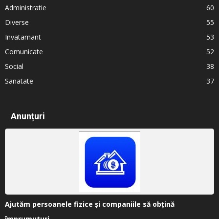
Administratie
60
Diverse
55
Invatamant
53
Comunicate
52
Social
38
Sanatate
37
Anunțuri
Ajutăm persoanele fizice și companiile să obțină
împrumuturi