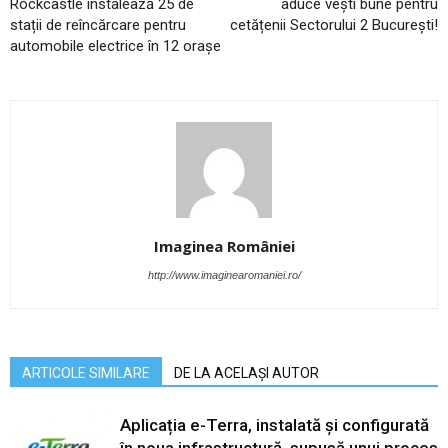
Rockcastle instalează 25 de
aduce vești bune pentru
stații de reîncărcare pentru
cetățenii Sectorului 2 București!
automobile electrice în 12 orașe
Imaginea României
http://www.imaginearomaniei.ro/
ARTICOLE SIMILARE
DE LA ACELAȘI AUTOR
Aplicația e-Terra, instalată și configurată