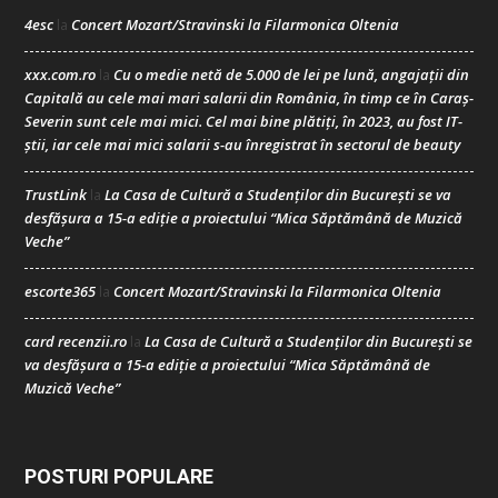
4esc
Concert Mozart/Stravinski la Filarmonica Oltenia
la
xxx.com.ro
Cu o medie netă de 5.000 de lei pe lună, angajații din
la
Capitală au cele mai mari salarii din România, în timp ce în Caraș-
Severin sunt cele mai mici. Cel mai bine plătiți, în 2023, au fost IT-
știi, iar cele mai mici salarii s-au înregistrat în sectorul de beauty
TrustLink
La Casa de Cultură a Studenților din București se va
la
desfășura a 15-a ediție a proiectului “Mica Săptămână de Muzică
Veche”
escorte365
Concert Mozart/Stravinski la Filarmonica Oltenia
la
card recenzii.ro
La Casa de Cultură a Studenților din București se
la
va desfășura a 15-a ediție a proiectului “Mica Săptămână de
Muzică Veche”
POSTURI POPULARE