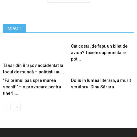
IMPACT
Cât costă, de fapt, un bilet de
avion? Taxele suplimentare
pot...
Tânăr din Brașov accidentat la
locul de muncă – polițiștii au...
”Fă primul pas spre marea
Doliu în lumea literară, a murit
scenă!” – o provocare pentru
scriitorul Dinu Săraru
tinerii...