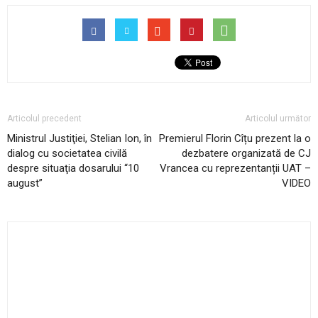
Articolul precedent
Articolul următor
Ministrul Justiţiei, Stelian Ion, în
Premierul Florin Cîțu prezent la o
dialog cu societatea civilă
dezbatere organizată de CJ
despre situaţia dosarului “10
Vrancea cu reprezentanții UAT –
august”
VIDEO