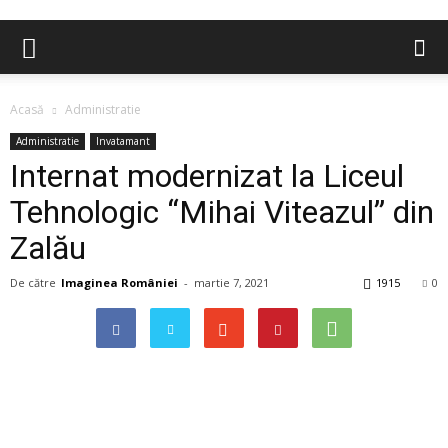
Acasă
Administratie
Administratie
Invatamant
Internat modernizat la Liceul
Tehnologic “Mihai Viteazul” din
Zalău
De către
Imaginea României
-
martie 7, 2021
1915
0