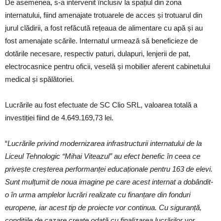
De asemenea, s-a intervenit înclusiv la spațiul din zona
internatului, fiind amenajate trotuarele de acces și trotuarul din
jurul clădirii, a fost refăcută rețeaua de alimentare cu apă și au
fost amenajate scările. Internatul urmează să beneficieze de
dotările necesare, respectiv paturi, dulapuri, lenjerii de pat,
electrocasnice pentru oficii, veselă și mobilier aferent cabinetului
medical și spălătoriei.
Lucrările au fost efectuate de SC Clio SRL, valoarea totală a
investiției fiind de 4.649.169,73 lei.
“
Lucrările privind modernizarea infrastructurii internatului de la
Liceul Tehnologic “Mihai Viteazul” au efect benefic în ceea ce
privește creșterea performanței educaționale pentru 163 de elevi.
Sunt mulțumit de noua imagine pe care acest internat a dobândit-
o în urma amplelor lucrări realizate cu finanțare din fonduri
europene, iar acest tip de proiecte vor continua. Cu siguranță,
condițiile de cazare create odată cu finalizarea lucrărilor vor