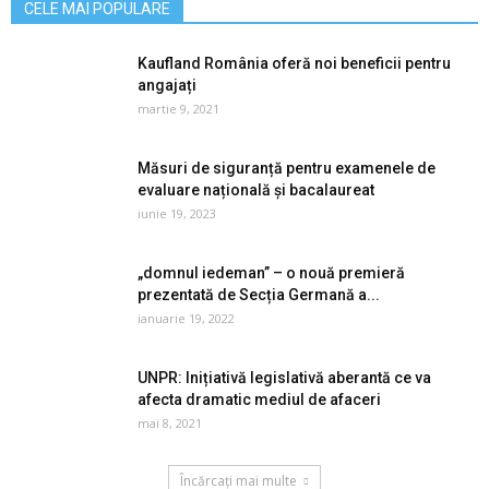
CELE MAI POPULARE
Kaufland România oferă noi beneficii pentru
angajați
martie 9, 2021
Măsuri de siguranță pentru examenele de
evaluare națională și bacalaureat
iunie 19, 2023
„domnul iedeman” – o nouă premieră
prezentată de Secția Germană a...
ianuarie 19, 2022
UNPR: Inițiativă legislativă aberantă ce va
afecta dramatic mediul de afaceri
mai 8, 2021
Încărcați mai multe