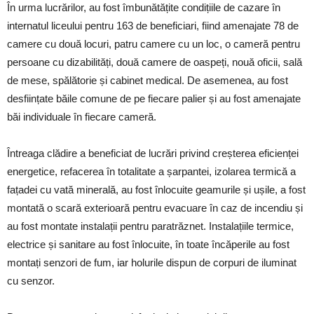
În urma lucrărilor, au fost îmbunătățite condițiile de cazare în
internatul liceului pentru 163 de beneficiari, fiind amenajate 78 de
camere cu două locuri, patru camere cu un loc, o cameră pentru
persoane cu dizabilități, două camere de oaspeți, nouă oficii, sală
de mese, spălătorie și cabinet medical. De asemenea, au fost
desființate băile comune de pe fiecare palier și au fost amenajate
băi individuale în fiecare cameră.
Întreaga clădire a beneficiat de lucrări privind creșterea eficienței
energetice, refacerea în totalitate a șarpantei, izolarea termică a
fațadei cu vată minerală, au fost înlocuite geamurile și ușile, a fost
montată o scară exterioară pentru evacuare în caz de incendiu și
au fost montate instalații pentru paratrăznet. Instalațiile termice,
electrice și sanitare au fost înlocuite, în toate încăperile au fost
montați senzori de fum, iar holurile dispun de corpuri de iluminat
cu senzor.