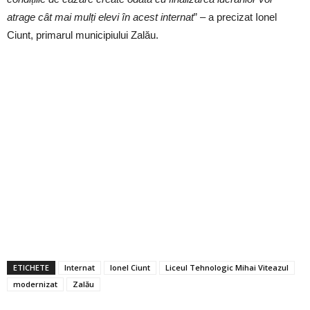
atrage cât mai mulți elevi în acest internat
” – a precizat Ionel
Ciunt, primarul municipiului Zalău.
ETICHETE
Internat
Ionel Ciunt
Liceul Tehnologic Mihai Viteazul
modernizat
Zalău