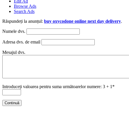
Edit Ad
Browse Ads
Search Ads
Răspundeți la anunțul:
buy oxycodone online next day delivery
.
Numele dvs.
Adresa dvs. de email
Mesajul dvs.
Introduceți valoarea pentru suma următoarelor numere: 3 + 1*