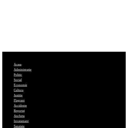
Acasa
Administratie
Politic
Social
Economie
Cultura
Justitie
Flagrant
Accidente
Reportaj
Ancheta
Invatamant
Sanatate