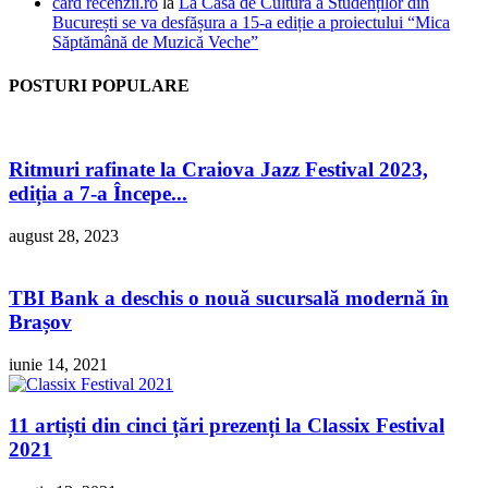
card recenzii.ro
la
La Casa de Cultură a Studenților din
București se va desfășura a 15-a ediție a proiectului “Mica
Săptămână de Muzică Veche”
POSTURI POPULARE
Ritmuri rafinate la Craiova Jazz Festival 2023,
ediția a 7-a Începe...
august 28, 2023
TBI Bank a deschis o nouă sucursală modernă în
Brașov
iunie 14, 2021
11 artiști din cinci țări prezenți la Classix Festival
2021