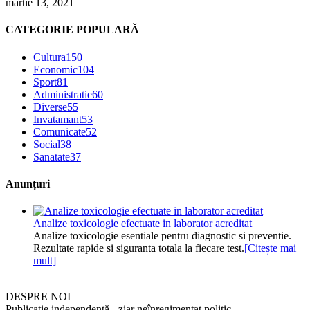
martie 13, 2021
CATEGORIE POPULARĂ
Cultura
150
Economic
104
Sport
81
Administratie
60
Diverse
55
Invatamant
53
Comunicate
52
Social
38
Sanatate
37
Anunțuri
Analize toxicologie efectuate in laborator acreditat
Analize toxicologie esentiale pentru diagnostic si preventie.
Rezultate rapide si siguranta totala la fiecare test.
[Citește mai
mult]
DESPRE NOI
Publicație independentă - ziar neînregimentat politic