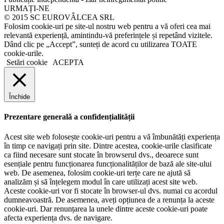
URMAȚI-NE
© 2015 SC EUROVÂLCEA SRL
Folosim cookie-uri pe site-ul nostru web pentru a vă oferi cea mai
relevantă experiență, amintindu-vă preferințele și repetând vizitele.
Dând clic pe „Accept”, sunteți de acord cu utilizarea TOATE
cookie-urile.
Setări cookie
ACEPTA
Închide
Prezentare generală a confidențialității
Acest site web folosește cookie-uri pentru a vă îmbunătăți experiența
în timp ce navigați prin site. Dintre acestea, cookie-urile clasificate
ca fiind necesare sunt stocate în browserul dvs., deoarece sunt
esențiale pentru funcționarea funcționalităților de bază ale site-ului
web. De asemenea, folosim cookie-uri terțe care ne ajută să
analizăm și să înțelegem modul în care utilizați acest site web.
Aceste cookie-uri vor fi stocate în browser-ul dvs. numai cu acordul
dumneavoastră. De asemenea, aveți opțiunea de a renunța la aceste
cookie-uri. Dar renunțarea la unele dintre aceste cookie-uri poate
afecta experiența dvs. de navigare.