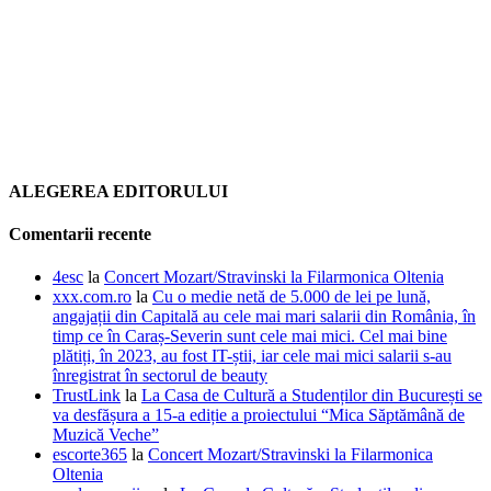
ALEGEREA EDITORULUI
Comentarii recente
4esc
la
Concert Mozart/Stravinski la Filarmonica Oltenia
xxx.com.ro
la
Cu o medie netă de 5.000 de lei pe lună,
angajații din Capitală au cele mai mari salarii din România, în
timp ce în Caraș-Severin sunt cele mai mici. Cel mai bine
plătiți, în 2023, au fost IT-știi, iar cele mai mici salarii s-au
înregistrat în sectorul de beauty
TrustLink
la
La Casa de Cultură a Studenților din București se
va desfășura a 15-a ediție a proiectului “Mica Săptămână de
Muzică Veche”
escorte365
la
Concert Mozart/Stravinski la Filarmonica
Oltenia