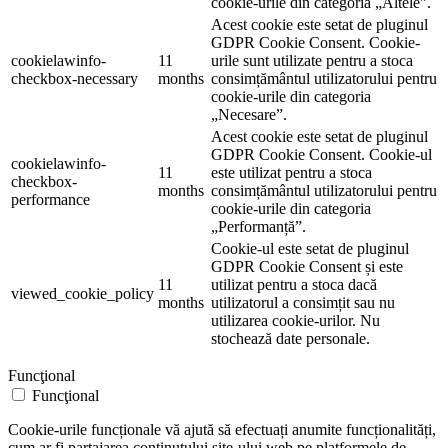
cookie-urile din categoria „Altele”.
Acest cookie este setat de pluginul
GDPR Cookie Consent. Cookie-
cookielawinfo-
11
urile sunt utilizate pentru a stoca
checkbox-necessary
months
consimțământul utilizatorului pentru
cookie-urile din categoria
„Necesare”.
Acest cookie este setat de pluginul
GDPR Cookie Consent. Cookie-ul
cookielawinfo-
11
este utilizat pentru a stoca
checkbox-
months
consimțământul utilizatorului pentru
performance
cookie-urile din categoria
„Performanță”.
Cookie-ul este setat de pluginul
GDPR Cookie Consent și este
11
utilizat pentru a stoca dacă
viewed_cookie_policy
months
utilizatorul a consimțit sau nu
utilizarea cookie-urilor. Nu
stochează date personale.
Funcţional
Funcţional
Cookie-urile funcționale vă ajută să efectuați anumite funcționalități,
cum ar fi partajarea conținutului site-ului web pe platformele de