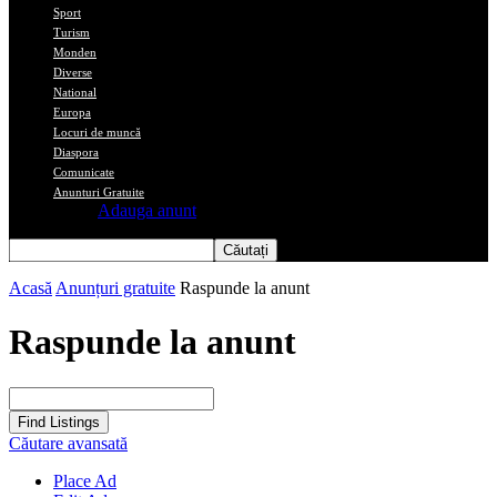
Sport
Turism
Monden
Diverse
National
Europa
Locuri de muncă
Diaspora
Comunicate
Anunturi Gratuite
Adauga anunt
Acasă
Anunțuri gratuite
Raspunde la anunt
Raspunde la anunt
Căutare avansată
Place Ad