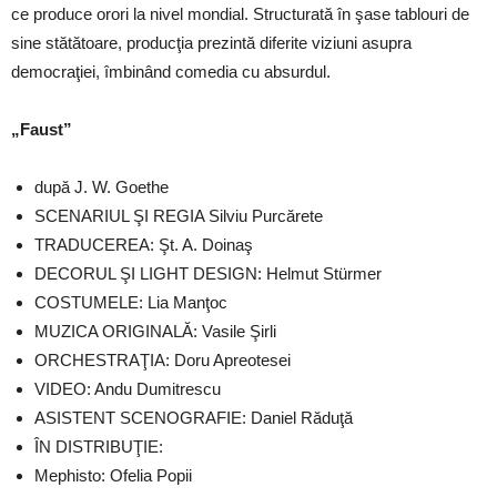
ce produce orori la nivel mondial. Structurată în şase tablouri de
sine stătătoare, producţia prezintă diferite viziuni asupra
democraţiei, îmbinând comedia cu absurdul.
„Faust”
după J. W. Goethe
SCENARIUL ŞI REGIA Silviu Purcărete
TRADUCEREA: Şt. A. Doinaş
DECORUL ŞI LIGHT DESIGN: Helmut Stürmer
COSTUMELE: Lia Manţoc
MUZICA ORIGINALĂ: Vasile Şirli
ORCHESTRAŢIA: Doru Apreotesei
VIDEO: Andu Dumitrescu
ASISTENT SCENOGRAFIE: Daniel Răduţă
ÎN DISTRIBUŢIE:
Mephisto: Ofelia Popii