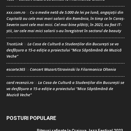
xxx.com.ro
Cu o medie netă de 5.000 de lei pe lună, angajații din
la
Capitală au cele mai mari salarii din România, în timp ce în Caraș-
Severin sunt cele mai mici. Cel mai bine plătiți, în 2023, au fost IT-
știi, iar cele mai mici salarii s-au înregistrat în sectorul de beauty
TrustLink
La Casa de Cultură a Studenților din București se va
la
desfășura a 15-a ediție a proiectului “Mica Săptămână de Muzică
Veche”
escorte365
Concert Mozart/Stravinski la Filarmonica Oltenia
la
card recenzii.ro
La Casa de Cultură a Studenților din București se
la
va desfășura a 15-a ediție a proiectului “Mica Săptămână de
Muzică Veche”
POSTURI POPULARE
Ritmuri rafinate la Craiova Jazz Festival 2023,