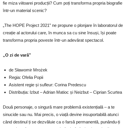
fie miza viitoarei producții? Cum poți transforma propria biografie
într-un material scenic?
„The HOPE Project 2021” ne propune o plonjare în laboratorul de
creație al actorului care, în munca sa cu sine însuși, își poate
transforma propria poveste într-un adevărat spectacol.
„O zi de vară”
de Sławomir Mrożek
Regia: Ofelia Popii
Asistent regie și sufleur: Corina Predescu
Distribuția: Izbut – Adrian Matioc și Neizbut – Ciprian Scurtea
Două personaje, o singură mare problemă existențială – a te
sinucide sau nu. Mai precis, o viață devine insuportabilă atunci
când destinul ți se dezvăluie ca o farsă permanentă, punându-ți