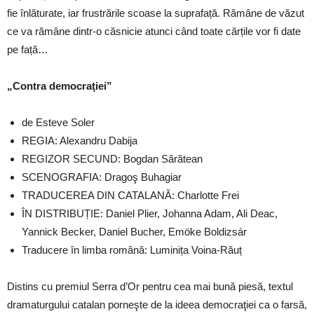
fie înlăturate, iar frustrările scoase la suprafață. Rămâne de văzut
ce va rămâne dintr-o căsnicie atunci când toate cărțile vor fi date
pe față…
„Contra democraţiei”
de Esteve Soler
REGIA: Alexandru Dabija
REGIZOR SECUND: Bogdan Sărătean
SCENOGRAFIA: Dragoş Buhagiar
TRADUCEREA DIN CATALANĂ: Charlotte Frei
ÎN DISTRIBUȚIE: Daniel Plier, Johanna Adam, Ali Deac,
Yannick Becker, Daniel Bucher, Emöke Boldizsár
Traducere în limba română: Luminița Voina-Răuț
Distins cu premiul Serra d’Or pentru cea mai bună piesă, textul
dramaturgului catalan porneşte de la ideea democraţiei ca o farsă,