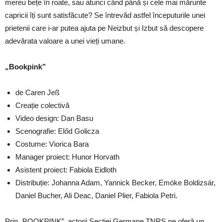
mereu bețe în roate, sau atunci când până și cele mai mărunte
capricii îți sunt satisfăcute? Se întrevăd astfel începuturile unei
prietenii care i-ar putea ajuta pe Neizbut și Izbut să descopere
adevărata valoare a unei vieți umane.
„Bookpink”
de Caren Jeß
Creație colectivă
Video design: Dan Basu
Scenografie: Előd Golicza
Costume: Viorica Bara
Manager proiect: Hunor Horvath
Asistent proiect: Fabiola Eidloth
Distribuție: Johanna Adam, Yannick Becker, Emöke Boldizsár,
Daniel Bucher, Ali Deac, Daniel Plier, Fabiola Petri.
Prin „BOOKPINK”, actorii Secției Germane TNRS ne oferă un