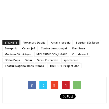
ETICHETE
Alexandru Dabija
Amalia Iorgoiu
Bogdan Sărătean
Bookpink
Caren Jeß
Contra democraţiei
Dan Susa
Mariana Cămărășan
MICI CRIME CONJUGALE
O zi de vară
Ofelia Popii
Sibiu
Silviu Purcărete
spectacole
Teatrul Național Radu Stanca
The HOPE Project 2021