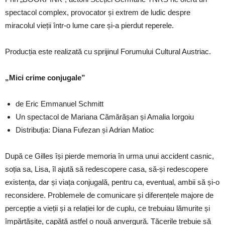
spectacol complex, provocator și extrem de ludic despre
miracolul vieții într-o lume care și-a pierdut reperele.
Producția este realizată cu sprijinul Forumului Cultural Austriac.
„Mici crime conjugale”
de Eric Emmanuel Schmitt
Un spectacol de Mariana Cămărășan și Amalia Iorgoiu
Distribuția: Diana Fufezan și Adrian Matioc
După ce Gilles își pierde memoria în urma unui accident casnic,
soția sa, Lisa, îl ajută să redescopere casa, să-și redescopere
existența, dar și viața conjugală, pentru ca, eventual, ambii să și-o
reconsidere. Problemele de comunicare și diferențele majore de
percepție a vieții și a relației lor de cuplu, ce trebuiau lămurite și
împărtășite, capătă astfel o nouă anvergură. Tăcerile trebuie să