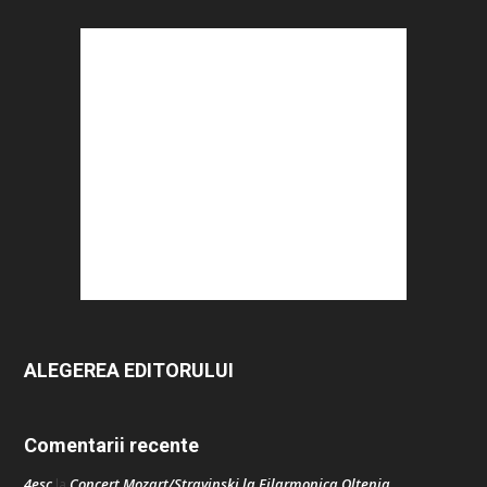
ALEGEREA EDITORULUI
Comentarii recente
4esc
Concert Mozart/Stravinski la Filarmonica Oltenia
la