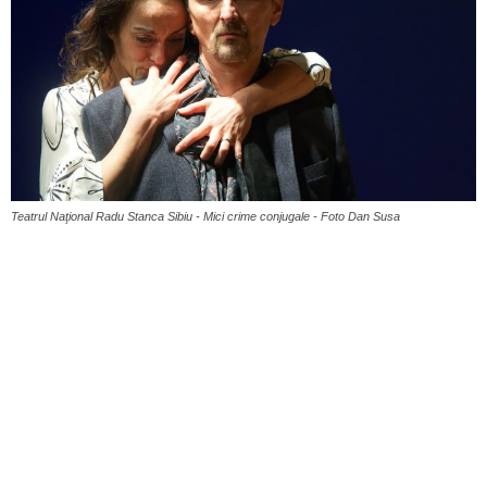
Teatrul Naţional Radu Stanca Sibiu - Mici crime conjugale - Foto Dan Susa