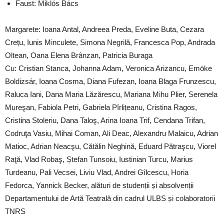
Faust: Miklós Bács
Margarete: Ioana Antal, Andreea Preda, Eveline Buta, Cezara
Crețu, Iunis Minculete, Simona Negrilă, Francesca Pop, Andrada
Oltean, Oana Elena Brânzan, Patricia Buraga
Cu: Cristian Stanca, Johanna Adam, Veronica Arizancu, Emöke
Boldizsár, Ioana Cosma, Diana Fufezan, Ioana Blaga Frunzescu,
Raluca Iani, Dana Maria Lăzărescu, Mariana Mihu Plier, Serenela
Mureşan, Fabiola Petri, Gabriela Pîrlițeanu, Cristina Ragos,
Cristina Stoleriu, Dana Taloş, Arina Ioana Trif, Cendana Trifan,
Codruţa Vasiu, Mihai Coman, Ali Deac, Alexandru Malaicu, Adrian
Matioc, Adrian Neacşu, Cătălin Neghină, Eduard Pătraşcu, Viorel
Raţă, Vlad Robaş, Ștefan Tunsoiu, Iustinian Turcu, Marius
Turdeanu, Pali Vecsei, Liviu Vlad, Andrei Gîlcescu, Horia
Fedorca, Yannick Becker, alături de studenții și absolvenții
Departamentului de Artă Teatrală din cadrul ULBS și colaboratorii
TNRS