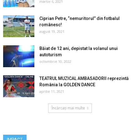
martie 6, 2021
Ciprian Petre, “nemuritorul” din fotbalul
românesc!
august 19, 2021
Băiat de 12 ani, depistat la volanul unui
autoturism
octombrie 10, 2022
TEATRUL MUZICAL AMBASADORII reprezintă
România la GOLDEN DANCE
aprilie 11, 2021
Încărcați mai multe
IMPACT