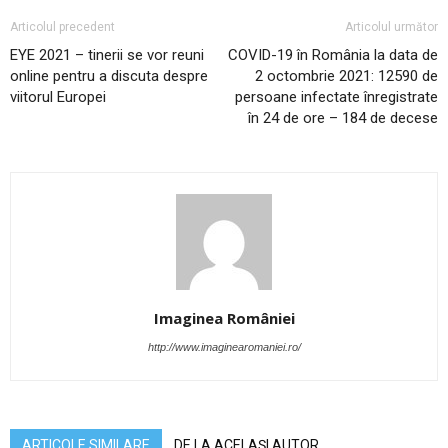
Articolul precedent
Articolul următor
EYE 2021 – tinerii se vor reuni
COVID-19 în România la data de
online pentru a discuta despre
2 octombrie 2021: 12590 de
viitorul Europei
persoane infectate înregistrate
în 24 de ore – 184 de decese
Imaginea României
http://www.imaginearomaniei.ro/
ARTICOLE SIMILARE
DE LA ACELAȘI AUTOR