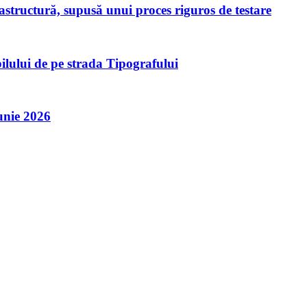
rastructură, supusă unui proces riguros de testare
ilului de pe strada Tipografului
unie 2026