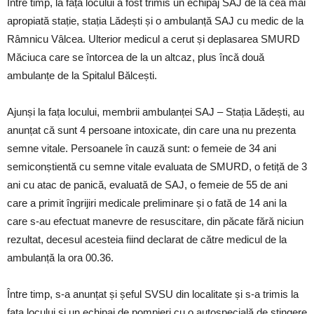
Între timp, la fața locului a fost trimis un echipaj SAJ de la cea mai
apropiată stație, stația Lădești și o ambulanță SAJ cu medic de la
Râmnicu Vâlcea. Ulterior medicul a cerut și deplasarea SMURD
Măciuca care se întorcea de la un altcaz, plus încă două
ambulanțe de la Spitalul Bălcești.
Ajunși la fața locului, membrii ambulanței SAJ – Stația Lădești, au
anunțat că sunt 4 persoane intoxicate, din care una nu prezenta
semne vitale. Persoanele în cauză sunt: o femeie de 34 ani
semiconștientă cu semne vitale evaluata de SMURD, o fetiță de 3
ani cu atac de panică, evaluată de SAJ, o femeie de 55 de ani
care a primit îngrijiri medicale preliminare și o fată de 14 ani la
care s-au efectuat manevre de resuscitare, din păcate fără niciun
rezultat, decesul acesteia fiind declarat de către medicul de la
ambulanță la ora 00.36.
Între timp, s-a anunțat și șeful SVSU din localitate și s-a trimis la
fața locului și un echipaj de pompieri cu o autospecială de stingere