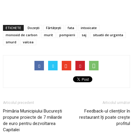
ETICHETE
Dozești
Fărtâțești
fata
intoxicate
monoxid de carbon
murit
pompierii
saj
situatii de urgenta
smurd
valcea
Articolul precedent
Articolul următor
Primăria Municipiului București
Feedback-ul clienților în
propune proiecte de 7 miliarde
restaurant îți poate crește
de euro pentru dezvoltarea
profitul
Capitalei