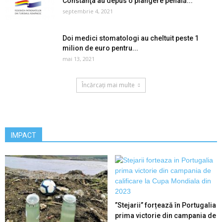
Constanţa au depus o plângere penală...
septembrie 4, 2021
Doi medici stomatologi au cheltuit peste 1
milion de euro pentru...
mai 13, 2021
Încărcați mai multe
IMPACT
”Stejarii” forțează în Portugalia
prima victorie din campania de