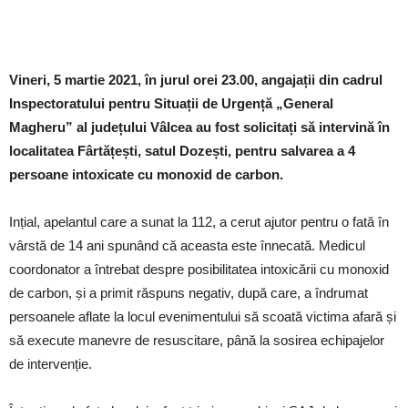
Vineri, 5 martie 2021, în jurul orei 23.00, angajații din cadrul
Inspectoratului pentru Situații de Urgență
„General
Magheru” al județului
Vâlcea au fost solicitați să intervină în
localitatea Fârtățești, satul Dozești, pentru salvarea a 4
persoane intoxicate cu monoxid de carbon.
Ințial, apelantul care a sunat la 112, a cerut ajutor pentru o fată în
vârstă de 14 ani spunând că aceasta este înnecată. Medicul
coordonator a întrebat despre posibilitatea intoxicării cu monoxid
de carbon, și a primit răspuns negativ, după care, a îndrumat
persoanele aflate la locul evenimentului să scoată victima afară și
să execute manevre de resuscitare, până la sosirea echipajelor
de intervenție.