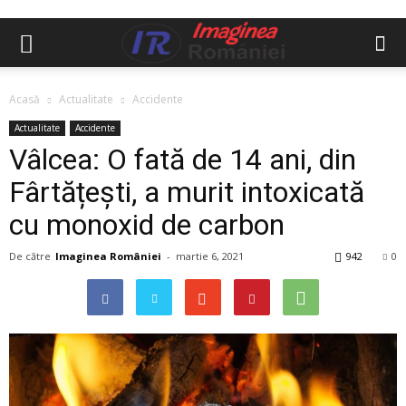
Acasă
Actualitate
Accidente
Actualitate
Accidente
Vâlcea: O fată de 14 ani, din
Fârtățești, a murit intoxicată
cu monoxid de carbon
De către
Imaginea României
-
martie 6, 2021
942
0