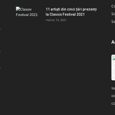
C
11 artiști din cinci țări prezenți
So
la Classix Festival 2021
martie 13, 2021
S
A
su
oc
co