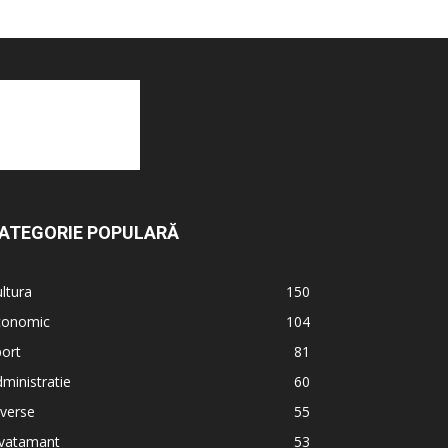
ATEGORIE POPULARĂ
ltura
150
conomic
104
ort
81
ministratie
60
verse
55
nvatamant
53