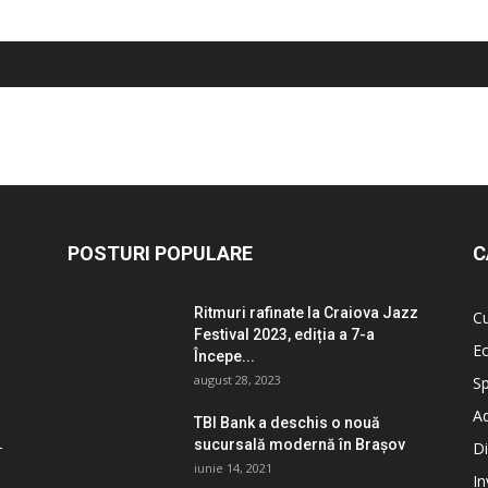
POSTURI POPULARE
C
Ritmuri rafinate la Craiova Jazz
Cu
Festival 2023, ediția a 7-a
E
Începe...
august 28, 2023
Sp
Ad
TBI Bank a deschis o nouă
sucursală modernă în Brașov
Di
iunie 14, 2021
I