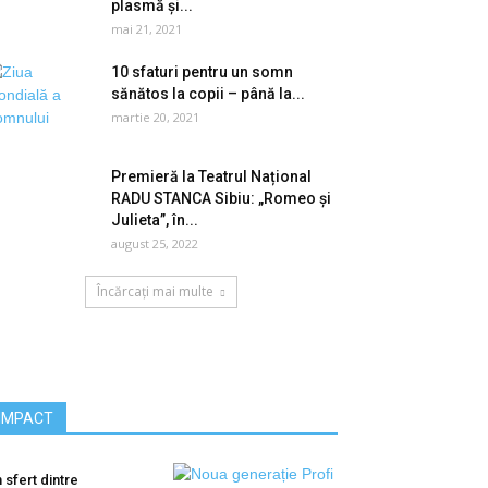
plasmă și...
mai 21, 2021
10 sfaturi pentru un somn
sănătos la copii – până la...
martie 20, 2021
Premieră la Teatrul Național
RADU STANCA Sibiu: „Romeo și
Julieta”, în...
august 25, 2022
Încărcați mai multe
IMPACT
 sfert dintre