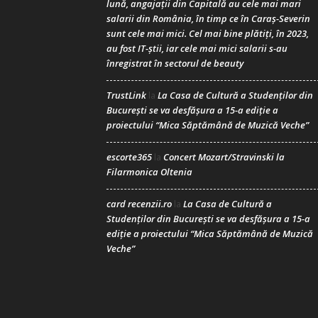
lună, angajații din Capitală au cele mai mari
salarii din România, în timp ce în Caraș-Severin
sunt cele mai mici. Cel mai bine plătiți, în 2023,
au fost IT-știi, iar cele mai mici salarii s-au
înregistrat în sectorul de beauty
TrustLink
La Casa de Cultură a Studenților din
la
București se va desfășura a 15-a ediție a
proiectului “Mica Săptămână de Muzică Veche”
escorte365
Concert Mozart/Stravinski la
la
Filarmonica Oltenia
card recenzii.ro
La Casa de Cultură a
la
Studenților din București se va desfășura a 15-a
ediție a proiectului “Mica Săptămână de Muzică
Veche”