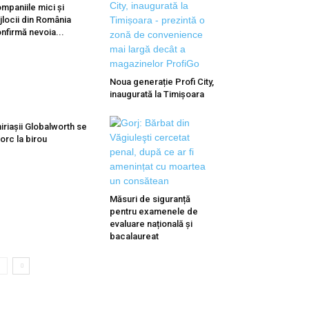
mpaniile mici și
jlocii din România
nfirmă nevoia...
Noua generație Profi City,
inaugurată la Timișoara
iriașii Globalworth se
torc la birou
Măsuri de siguranță
pentru examenele de
evaluare națională și
bacalaureat