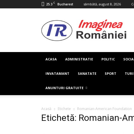
C
25.3
sâmbătă, august 8, 2026
C
Bucharest
Imaginea
Romaniei
ACASA
ADMINISTRATIE
POLITIC
SOCIA
INVATAMANT
SANATATE
SPORT
TUR
ANUNTURI GRATUITE
Acasă
Etichete
Romanian-American Foundation
Etichetă: Romanian-Am