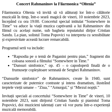
Concert Rahmaninov la Filarmonica “Oltenia”
Filarmonica Oltenia vă invită să vă alăturați lor într-o călătorie
muzicală în timp, într-o seară magică de vineri, 10 noiembrie 2023,
începând cu ora 19:00. Concertul special intitulat “Somewhere in
Time” va aduce la viață muzica captivantă a lui Rahmaninov din
filmul cu același nume, sub bagheta reputatului dirijor Cristian
Sandu. La pian, solistul Toma Popovici va interpreta cu sensibilitate
și expresivitate această lucrare remarcabilă.
Programul serii va include:
“Rapsodia pe o temă de Paganini pentru pian,” fragment din
coloana sonoră a filmului “Somewhere in Time.”
“Dansuri simfonice,” op. 45 – o capodoperă finală de o
frumusețe copleșitoare semnată de Serghei Rahmaninov.
“Dansurile simfonice” de Rahmaninov, create în 1940, sunt
caracterizate de puternice contraste și intens dramatism, ilustrând
treptele vieții umane – “Ziua,” “Amurgul,” și “Miezul nopții.”
Invitații speciali ai concertului “Somewhere in Time” de vineri, 10
noiembrie 2023, sunt dirijorul Cristian Sandu și pianistul Toma
Popovici, doi muzicieni talentați care vă vor purta într-o experiență
muzicală memorabilă.