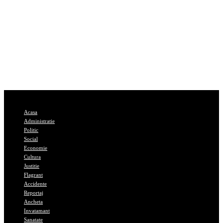
Acasa
Administratie
Politic
Social
Economie
Cultura
Justitie
Flagrant
Accidente
Reportaj
Ancheta
Invatamant
Sanatate