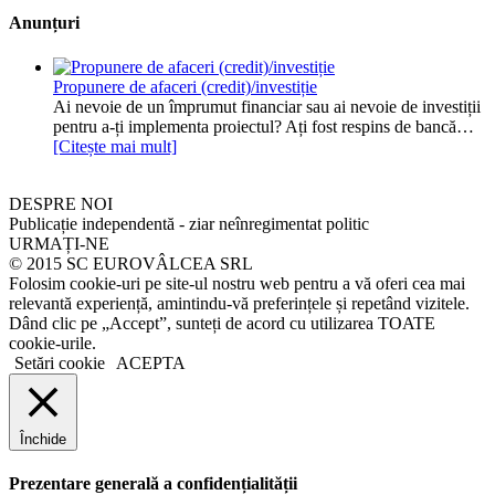
Anunțuri
Propunere de afaceri (credit)/investiție
Ai nevoie de un împrumut financiar sau ai nevoie de investiții
pentru a-ți implementa proiectul? Ați fost respins de bancă…
[Citește mai mult]
DESPRE NOI
Publicație independentă - ziar neînregimentat politic
URMAȚI-NE
© 2015 SC EUROVÂLCEA SRL
Folosim cookie-uri pe site-ul nostru web pentru a vă oferi cea mai
relevantă experiență, amintindu-vă preferințele și repetând vizitele.
Dând clic pe „Accept”, sunteți de acord cu utilizarea TOATE
cookie-urile.
Setări cookie
ACEPTA
Închide
Prezentare generală a confidențialității