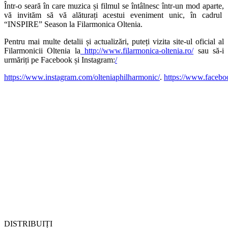
Într-o seară în care muzica și filmul se întâlnesc într-un mod aparte,
vă invităm să vă alăturați acestui eveniment unic, în cadrul
“INSPIRE” Season la Filarmonica Oltenia.
Pentru mai multe detalii și actualizări, puteți vizita site-ul oficial al
Filarmonicii Oltenia la
http://www.filarmonica-oltenia.ro/
sau să-i
urmăriți pe Facebook și Instagram:
/
https://www.instagram.com/olteniaphilharmonic/
.
https://www.faceboo
DISTRIBUIȚI