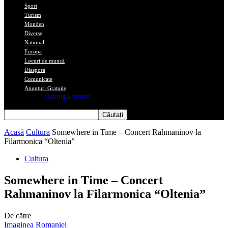
Sport
Turism
Monden
Diverse
National
Europa
Locuri de muncă
Diaspora
Comunicate
Anunturi Gratuite
Adauga anunt
Acasă
Cultura
Somewhere in Time – Concert Rahmaninov la
Filarmonica “Oltenia”
Cultura
Somewhere in Time – Concert
Rahmaninov la Filarmonica “Oltenia”
De către
Imaginea Romaniei