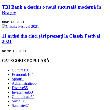
TBI Bank a deschis o nouă sucursală modernă în
Brașov
iunie 14, 2021
11 artiști din cinci țări prezenți la Classix Festival
2021
martie 13, 2021
CATEGORIE POPULARĂ
Cultura
150
Economic
104
Sport
81
Administratie
60
Diverse
55
Invatamant
53
Comunicate
52
Social
38
Sanatate
37