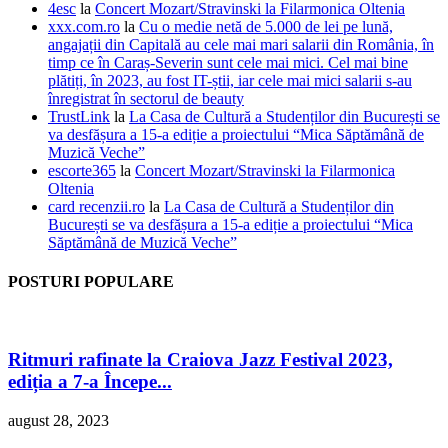
4esc
la
Concert Mozart/Stravinski la Filarmonica Oltenia
xxx.com.ro
la
Cu o medie netă de 5.000 de lei pe lună,
angajații din Capitală au cele mai mari salarii din România, în
timp ce în Caraș-Severin sunt cele mai mici. Cel mai bine
plătiți, în 2023, au fost IT-știi, iar cele mai mici salarii s-au
înregistrat în sectorul de beauty
TrustLink
la
La Casa de Cultură a Studenților din București se
va desfășura a 15-a ediție a proiectului “Mica Săptămână de
Muzică Veche”
escorte365
la
Concert Mozart/Stravinski la Filarmonica
Oltenia
card recenzii.ro
la
La Casa de Cultură a Studenților din
București se va desfășura a 15-a ediție a proiectului “Mica
Săptămână de Muzică Veche”
POSTURI POPULARE
Ritmuri rafinate la Craiova Jazz Festival 2023,
ediția a 7-a Începe...
august 28, 2023