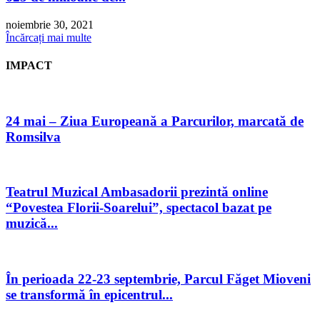
noiembrie 30, 2021
Încărcați mai multe
IMPACT
24 mai – Ziua Europeană a Parcurilor, marcată de
Romsilva
Teatrul Muzical Ambasadorii prezintă online
“Povestea Florii-Soarelui”, spectacol bazat pe
muzică...
În perioada 22-23 septembrie, Parcul Făget Mioveni
se transformă în epicentrul...