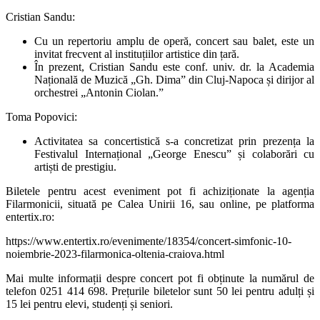
Cristian Sandu:
Cu un repertoriu amplu de operă, concert sau balet, este un
invitat frecvent al instituțiilor artistice din țară.
În prezent, Cristian Sandu este conf. univ. dr. la Academia
Națională de Muzică „Gh. Dima” din Cluj-Napoca și dirijor al
orchestrei „Antonin Ciolan.”
Toma Popovici:
Activitatea sa concertistică s-a concretizat prin prezența la
Festivalul Internațional „George Enescu” și colaborări cu
artiști de prestigiu.
Biletele pentru acest eveniment pot fi achiziționate la agenția
Filarmonicii, situată pe Calea Unirii 16, sau online, pe platforma
entertix.ro:
https://www.entertix.ro/evenimente/18354/concert-simfonic-10-
noiembrie-2023-filarmonica-oltenia-craiova.html
Mai multe informații despre concert pot fi obținute la numărul de
telefon 0251 414 698. Prețurile biletelor sunt 50 lei pentru adulți și
15 lei pentru elevi, studenți și seniori.