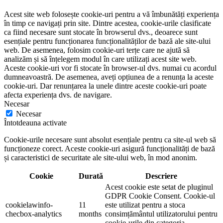
Acest site web folosește cookie-uri pentru a vă îmbunătăți experiența
în timp ce navigați prin site. Dintre acestea, cookie-urile clasificate
ca fiind necesare sunt stocate în browserul dvs., deoarece sunt
esențiale pentru funcționarea funcționalităților de bază ale site-ului
web. De asemenea, folosim cookie-uri terțe care ne ajută să
analizăm și să înțelegem modul în care utilizați acest site web.
Aceste cookie-uri vor fi stocate în browser-ul dvs. numai cu acordul
dumneavoastră. De asemenea, aveți opțiunea de a renunța la aceste
cookie-uri. Dar renunțarea la unele dintre aceste cookie-uri poate
afecta experiența dvs. de navigare.
Necesar
Necesar
Întotdeauna activate
Cookie-urile necesare sunt absolut esențiale pentru ca site-ul web să
funcționeze corect. Aceste cookie-uri asigură funcționalități de bază
și caracteristici de securitate ale site-ului web, în mod anonim.
Cookie
Durată
Descriere
Acest cookie este setat de pluginul
GDPR Cookie Consent. Cookie-ul
cookielawinfo-
11
este utilizat pentru a stoca
checbox-analytics
months
consimțământul utilizatorului pentru
cookie-urile din categoria