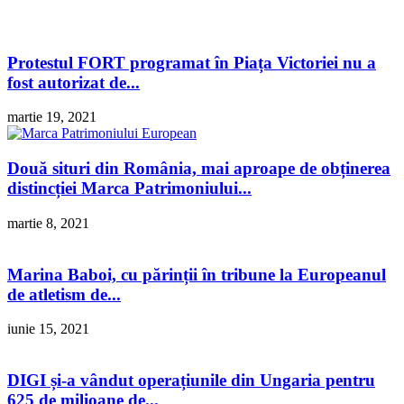
Protestul FORT programat în Piața Victoriei nu a
fost autorizat de...
martie 19, 2021
Două situri din România, mai aproape de obținerea
distincției Marca Patrimoniului...
martie 8, 2021
Marina Baboi, cu părinții în tribune la Europeanul
de atletism de...
iunie 15, 2021
DIGI și-a vândut operațiunile din Ungaria pentru
625 de milioane de...