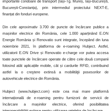
importante coridoare de transport (Iași-Tg. Mureș, Iași-București,
București-Constanța), prin intermediul proiectului NEXT-E,
finanțat din fonduri europene.
Din cele aproximativ 3.700 de puncte de încărcare publice a
mașinilor electrice din România, cele 1.000 aparținând E.ON
Energie România și Renovatio sunt integrate, începând din luna
noiembrie 2021, în platforma de e-roaming Hubject. Astfel,
utilizatorii E.ON Drive și Renovatio e-charge vor putea accesa
toate punctele de încărcare operate de către cele două companii
folosind atât aplicațiile mobile, cât și cardurile RFID, contribuind
astfel la o creştere extinsă a mobilităţii posesorilor de
autovehicule electrice din România.
Hubject (www.hubject.com) este cea mai mare platformă
internațională de e-roaming pentru furnizorii de servicii de
încărcare a mașinilor electrice, oferind posibilitatea
interoperabilității extinse pentru utilizarea rețelelor de încărcare.