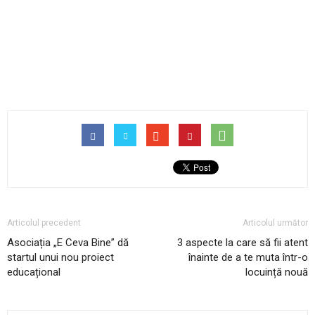
Articolul precedent
Articolul următor
Asociația „E Ceva Bine” dă
3 aspecte la care să fii atent
startul unui nou proiect
înainte de a te muta într-o
educațional
locuință nouă