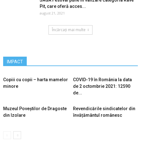
SAGA Festival pune în vânzare categoria Rave
Pit, care oferă acces...
august 21, 2021
Încărcați mai multe
IMPACT
Copiii cu copii – harta mamelor
COVID-19 în România la data
minore
de 2 octombrie 2021: 12590
de...
Muzeul Poveștilor de Dragoste
Revendicările sindicatelor din
din Izolare
învățământul românesc