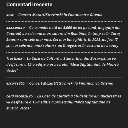
Comentarii recente
4esc
Concert Mozart/Stravinski la Filarmonica Oltenia
la
xxx.com.ro
Cu o medie netă de 5.000 de lei pe lună, angajații din
la
Capitală au cele mai mari salarii din România, în timp ce în Caraș-
Severin sunt cele mai mici. Cel mai bine plătiți, în 2023, au fost IT-
știi, iar cele mai mici salarii s-au înregistrat în sectorul de beauty
TrustLink
La Casa de Cultură a Studenților din București se va
la
desfășura a 15-a ediție a proiectului “Mica Săptămână de Muzică
Veche”
escorte365
Concert Mozart/Stravinski la Filarmonica Oltenia
la
card recenzii.ro
La Casa de Cultură a Studenților din București se
la
va desfășura a 15-a ediție a proiectului “Mica Săptămână de
Muzică Veche”