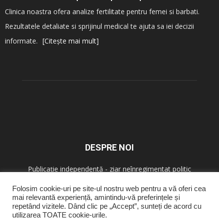
Clinica noastra ofera analize fertilitate pentru femei si barbati.
Rezultatele detaliate si sprijinul medical te ajuta sa iei decizii
informate.
[Citește mai mult]
DESPRE NOI
Publicație independentă - ziar neînregimentat politic
Folosim cookie-uri pe site-ul nostru web pentru a vă oferi cea
mai relevantă experiență, amintindu-vă preferințele și
URMAȚI-NE
repetând vizitele. Dând clic pe „Accept”, sunteți de acord cu
utilizarea TOATE cookie-urile.