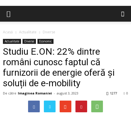
Acasă
Actualitate
Diverse
Actualitate
Diverse
Economic
Studiu E.ON: 22% dintre
români cunosc faptul că
furnizorii de energie oferă și
soluții de e-mobility
De către
Imaginea Romaniei
-
august 3, 2023
1277
0