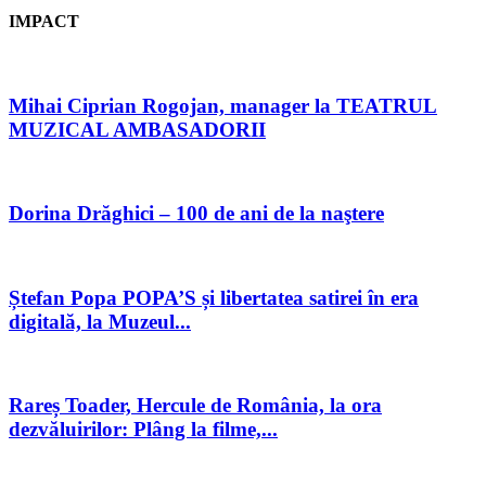
IMPACT
Mihai Ciprian Rogojan, manager la TEATRUL
MUZICAL AMBASADORII
Dorina Drăghici – 100 de ani de la naştere
Ștefan Popa POPA’S și libertatea satirei în era
digitală, la Muzeul...
Rareș Toader, Hercule de România, la ora
dezvăluirilor: Plâng la filme,...