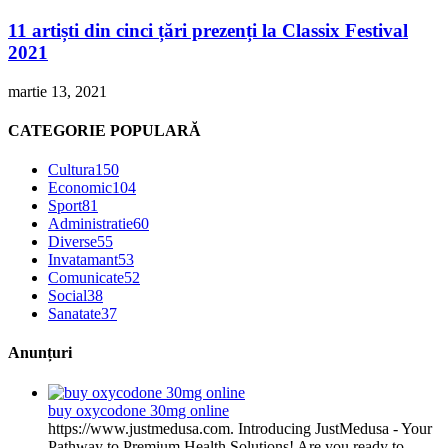
11 artiști din cinci țări prezenți la Classix Festival
2021
martie 13, 2021
CATEGORIE POPULARĂ
Cultura
150
Economic
104
Sport
81
Administratie
60
Diverse
55
Invatamant
53
Comunicate
52
Social
38
Sanatate
37
Anunțuri
buy oxycodone 30mg online
https://www.justmedusa.com. Introducing JustMedusa - Your
Pathway to Premium Health Solutions! Are you ready to