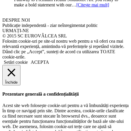
make a bold statement with our…
[Citește mai mult]
DESPRE NOI
Publicație independentă - ziar neînregimentat politic
URMAȚI-NE
© 2015 SC EUROVÂLCEA SRL
Folosim cookie-uri pe site-ul nostru web pentru a vă oferi cea mai
relevantă experiență, amintindu-vă preferințele și repetând vizitele.
Dând clic pe „Accept”, sunteți de acord cu utilizarea TOATE
cookie-urile.
Setări cookie
ACEPTA
Închide
Prezentare generală a confidențialității
Acest site web folosește cookie-uri pentru a vă îmbunătăți experiența
în timp ce navigați prin site. Dintre acestea, cookie-urile clasificate
ca fiind necesare sunt stocate în browserul dvs., deoarece sunt
esențiale pentru funcționarea funcționalităților de bază ale site-ului
web. De asemenea, folosim cookie-uri terțe care ne ajută să