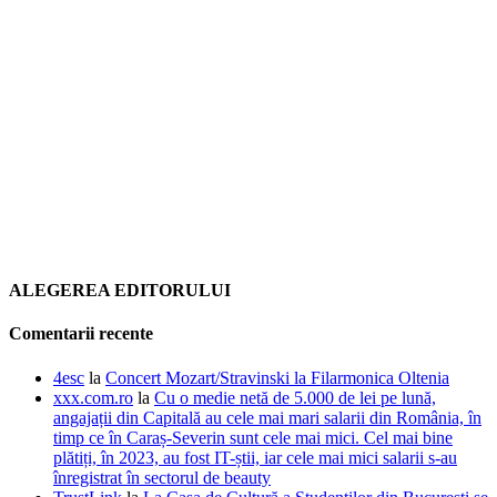
ALEGEREA EDITORULUI
Comentarii recente
4esc
la
Concert Mozart/Stravinski la Filarmonica Oltenia
xxx.com.ro
la
Cu o medie netă de 5.000 de lei pe lună,
angajații din Capitală au cele mai mari salarii din România, în
timp ce în Caraș-Severin sunt cele mai mici. Cel mai bine
plătiți, în 2023, au fost IT-știi, iar cele mai mici salarii s-au
înregistrat în sectorul de beauty