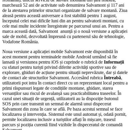
marchează 52 ani de activitate sub denumirea Salvamont și 117 ani
de la atestarea primelor structuri organizate de salvare montană. Ziua
aleasă pentru această aniversare a fost stabilită pentru 1 august,
începutul celei mai dificile luni din an pentru salvatorii montani, cu
cele mai multe incidente înregistrate pe parcursul unui an. Pentru a
marca această dată, Salvamont anunță și o nouă versiune a aplicației
sale de mobil, dezvoltată împreună cu partenerul său de tehnologie,
Vodafone România.
Noua versiune a aplicației mobile Salvamont este disponibilă în
acest moment pentru terminalele mobile Android urmând să fie
lansată și versiunea pentru iOS și cuprinde o rubrică de
Informații
cu sfaturi pentru turiști privind diferite activități sportive sau de
explorare, ghiduri de acțiune pentru situații neprevăzute, dar și datele
de contact ale structurilor Salvamont. Accesând rubrica
Întreabă
,
utilizatorii pot intra în contact direct cu un reprezentant local pentru a
primi răspunsuri legate de condițiile montane, ghidare, starea
versanților sau riscul de avalanșă sau practicabilitatea traseelor. În
cazul unei situații de urgență, utilizatorii au la dispoziție butonul
SOS prin care transmit un semnal de alarmă unui dispecerat
Salvamont din zona în care se află. Pe baza acestui semnal se face
localizarea și intervenția. Sistemul este unul automat și, odată pornit,
permite localizarea inclusiv a turiștilor aflați în mișcare, traseul
parcurs și poziția curentă fiind vizibile în dispeceratul de comandă
Salvamont.