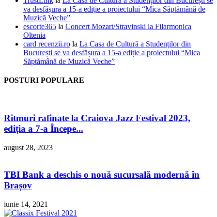
TrustLink
la
La Casa de Cultură a Studenților din București se
va desfășura a 15-a ediție a proiectului “Mica Săptămână de
Muzică Veche”
escorte365
la
Concert Mozart/Stravinski la Filarmonica
Oltenia
card recenzii.ro
la
La Casa de Cultură a Studenților din
București se va desfășura a 15-a ediție a proiectului “Mica
Săptămână de Muzică Veche”
POSTURI POPULARE
Ritmuri rafinate la Craiova Jazz Festival 2023,
ediția a 7-a Începe...
august 28, 2023
TBI Bank a deschis o nouă sucursală modernă în
Brașov
iunie 14, 2021