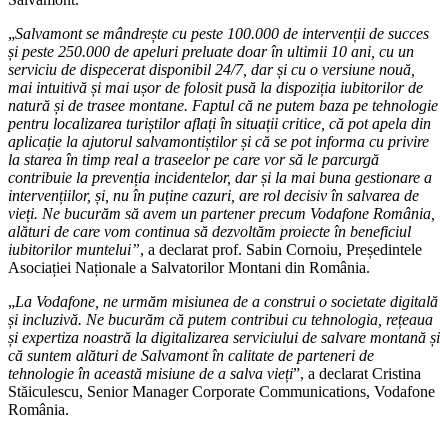
„
Salvamont se mândrește cu peste 100.000 de intervenții de succes
și peste 250.000 de apeluri preluate doar în ultimii 10 ani, cu un
serviciu de dispecerat disponibil 24/7, dar și cu o versiune nouă,
mai intuitivă și mai ușor de folosit pusă la dispoziția iubitorilor de
natură și de trasee montane. Faptul că ne putem baza pe tehnologie
pentru localizarea turiștilor aflați în situații critice, că pot apela din
aplicație la ajutorul salvamontiștilor și că se pot informa cu privire
la starea în timp real a traseelor pe care vor să le parcurgă
contribuie la prevenția incidentelor, dar și la mai buna gestionare a
intervențiilor, și, nu în puține cazuri, are rol decisiv în salvarea de
vieți. Ne bucurăm să avem un partener precum Vodafone România,
alături de care vom continua să dezvoltăm proiecte în beneficiul
iubitorilor muntelui”
, a declarat prof. Sabin Cornoiu, Președintele
Asociației Naționale a Salvatorilor Montani din România.
„
La Vodafone, ne urmăm misiunea de a construi o societate digitală
și incluzivă. Ne bucurăm că putem contribui cu tehnologia, rețeaua
și expertiza noastră la digitalizarea serviciului de salvare montană și
că suntem alături de Salvamont în calitate de parteneri de
tehnologie în această misiune de a salva vieți
”, a declarat Cristina
Stăiculescu, Senior Manager Corporate Communications, Vodafone
România.