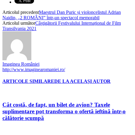
Articolul precedent
Maestrul Dan Puric și violoncelistul Adrian
Naidin, „2 ROMÂNI” într-un spectacol memorabil
Articolul următor
Câștigătorii Festivalului Internațional de Film
Transilvania 2021
Imaginea României
http://www.imaginearomaniei.ro/
ARTICOLE SIMILARE
DE LA ACELAȘI AUTOR
Cât costă, de fapt, un bilet de avion? Taxele
suplimentare pot transforma o ofertă ieftină într-o
călătorie scumpă