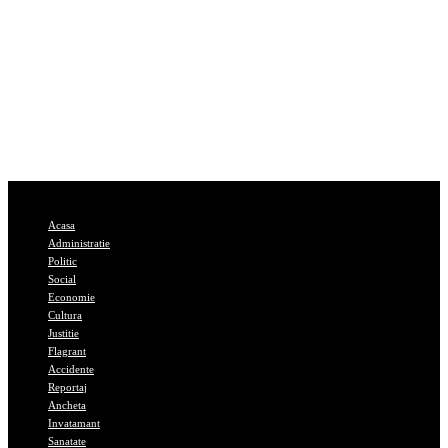
Acasa
Administratie
Politic
Social
Economie
Cultura
Justitie
Flagrant
Accidente
Reportaj
Ancheta
Invatamant
Sanatate