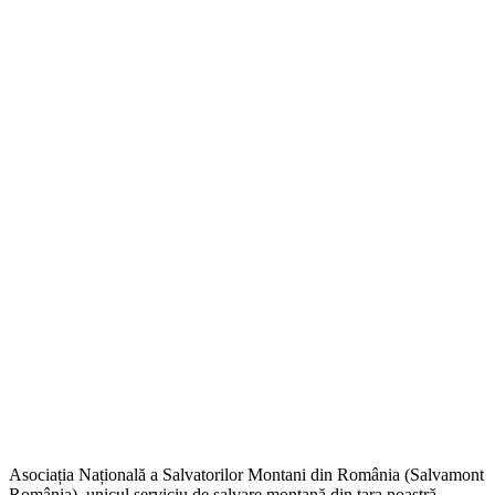
Asociația Națională a Salvatorilor Montani din România (Salvamont
România), unicul serviciu de salvare montană din țara noastră,