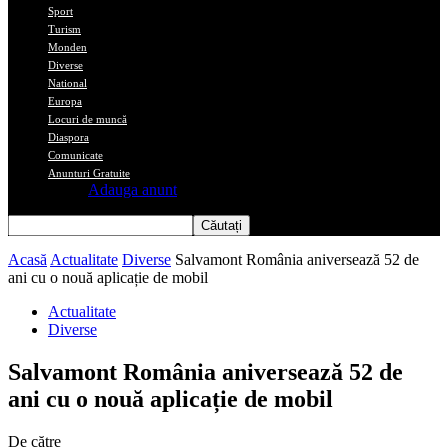
Sport
Turism
Monden
Diverse
National
Europa
Locuri de muncă
Diaspora
Comunicate
Anunturi Gratuite
Adauga anunt
Acasă
Actualitate
Diverse
Salvamont România aniversează 52 de
ani cu o nouă aplicație de mobil
Actualitate
Diverse
Salvamont România aniversează 52 de
ani cu o nouă aplicație de mobil
De către