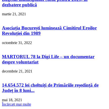
dezbatere publică
martie 21, 2021
Asociația București luminează Cimitirul Eroilor
Revoluției din 1989
octombrie 31, 2022
MARTORUL 78 la Digi Life – un documentar
despre voluntariat
decembrie 21, 2021
14.654.572 lei cheltuiți de Primăriile reședință de
Județ în 8 luni...
mai 18, 2021
Încărcați mai multe