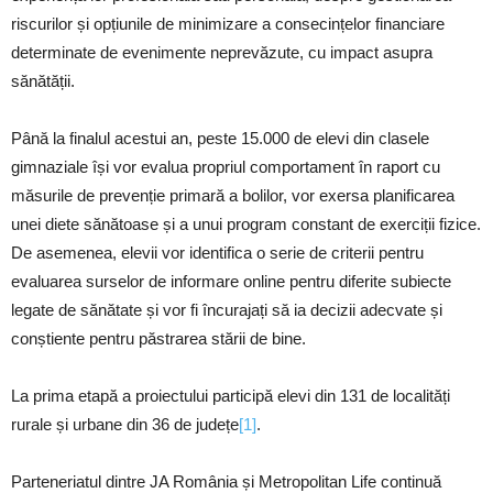
riscurilor și opțiunile de minimizare a consecințelor financiare
determinate de evenimente neprevăzute, cu impact asupra
sănătății.
Până la finalul acestui an, peste 15.000 de elevi din clasele
gimnaziale își vor evalua propriul comportament în raport cu
măsurile de prevenție primară a bolilor, vor exersa planificarea
unei diete sănătoase și a unui program constant de exerciții fizice.
De asemenea, elevii vor identifica o serie de criterii pentru
evaluarea surselor de informare online pentru diferite subiecte
legate de sănătate și vor fi încurajați să ia decizii adecvate și
conștiente pentru păstrarea stării de bine.
La prima etapă a proiectului participă elevi din 131 de localități
rurale și urbane din 36 de județe
[1]
.
Parteneriatul dintre JA România și Metropolitan Life continuă