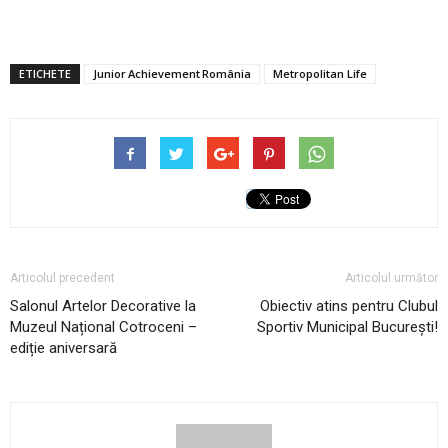
ETICHETE
Junior Achievement România
Metropolitan Life
Articolul precedent
Articolul următor
Salonul Artelor Decorative la
Obiectiv atins pentru Clubul
Muzeul Național Cotroceni –
Sportiv Municipal București!
ediție aniversară