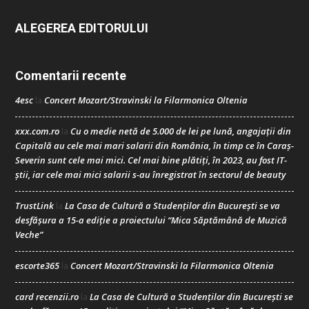
ALEGEREA EDITORULUI
Comentarii recente
4esc
Concert Mozart/Stravinski la Filarmonica Oltenia
la
xxx.com.ro
Cu o medie netă de 5.000 de lei pe lună, angajații din
la
Capitală au cele mai mari salarii din România, în timp ce în Caraș-
Severin sunt cele mai mici. Cel mai bine plătiți, în 2023, au fost IT-
știi, iar cele mai mici salarii s-au înregistrat în sectorul de beauty
TrustLink
La Casa de Cultură a Studenților din București se va
la
desfășura a 15-a ediție a proiectului “Mica Săptămână de Muzică
Veche”
escorte365
Concert Mozart/Stravinski la Filarmonica Oltenia
la
card recenzii.ro
La Casa de Cultură a Studenților din București se
la