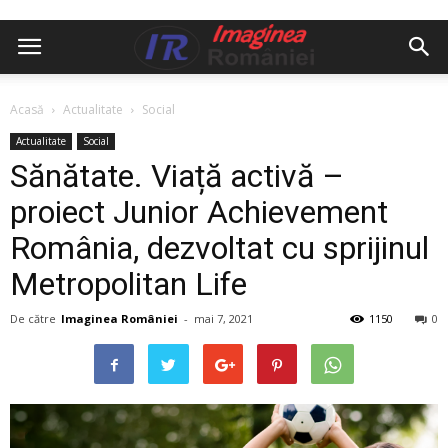
Acasă
Actualitate
Social
Actualitate
Social
Sănătate. Viață activă –
proiect Junior Achievement
România, dezvoltat cu sprijinul
Metropolitan Life
De către
Imaginea României
-
mai 7, 2021
1150
0