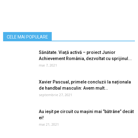
CELE MAI POPULARE
Sănătate. Viață activă – proiect Junior
Achievement România, dezvoltat cu sprijinul...
mai 7, 2021
Xavier Pascual, primele concluzii la naționala
de handbal masculin: Avem mult...
septembrie 27, 2021
Au ieșit pe circuit cu mașini mai ”bătrâne” decât
ei!
mai 21, 2021