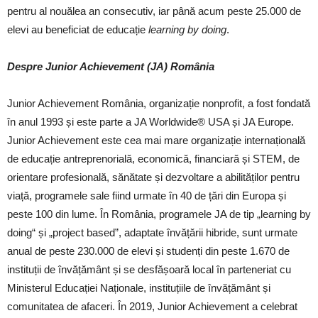
pentru al nouălea an consecutiv, iar până acum peste 25.000 de
elevi au beneficiat de educație
learning by
doing
.
Despre Junior Achievement (JA) România
Junior Achievement România, organizație nonprofit, a fost fondată
în anul 1993 și este parte a JA Worldwide® USA și JA Europe.
Junior Achievement este cea mai mare organizație internațională
de educație antreprenorială, economică, financiară și STEM, de
orientare profesională, sănătate și dezvoltare a abilităților pentru
viață, programele sale fiind urmate în 40 de țări din Europa și
peste 100 din lume. În România, programele JA de tip „learning by
doing“ și „project based”, adaptate învățării hibride, sunt urmate
anual de peste 230.000 de elevi și studenți din peste 1.670 de
instituții de învățământ și se desfășoară local în parteneriat cu
Ministerul Educației Naționale, instituțiile de învățământ și
comunitatea de afaceri. În 2019, Junior Achievement a celebrat