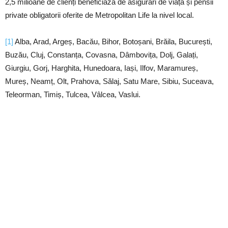
2,5 milioane de clienți beneficiază de asigurări de viață și pensii
private obligatorii oferite de Metropolitan Life la nivel local.
[1]
Alba, Arad, Argeș, Bacău, Bihor, Botoșani, Brăila, București,
Buzău, Cluj, Constanța, Covasna, Dâmbovița, Dolj, Galați,
Giurgiu, Gorj, Harghita, Hunedoara, Iași, Ilfov, Maramureș,
Mureș, Neamț, Olt, Prahova, Sălaj, Satu Mare, Sibiu, Suceava,
Teleorman, Timiș, Tulcea, Vâlcea, Vaslui.