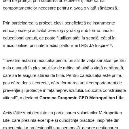
de a se proteja, prin stabilirea obiectivelor și exersarea
comportamentelor necesare pentru a avea o viață sănătoasă.
Prin participarea la proiect, elevii beneficiază de instrumente
educaționale și activități
learning by doing
sub forma unui kit
educațional gratuit, ce poate fi utilizat atât la școală, cât și în
mediul online, prin intermediul platformei LMS JA Inspire™.
“Investim astăzi în educația pentru un stil de viață sănătos, pentru
a da o șansă în plus adulților de mâine să aibă o viață echilibrată,
care să le asigure starea de bine. Pentru că educația este primul
pas către decizii corecte, către formarea unui comportament de
prevenție și protecție în fața neprevăzutului. Educația construiește
viitorul!”, a declarat
Carmina Dragomir, CEO Metropolitan Life.
Activitățile sunt derulate cu participarea voluntarilor Metropolitan
Life, care prezintă exemple și cunoștințe practice, inspirate din
experiența lor profesională sau personală, despre gestionarea