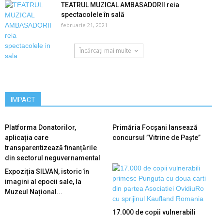
TEATRUL MUZICAL AMBASADORII reia
spectacolele în sală
februarie 21, 2021
Încărcați mai multe
IMPACT
Platforma Donatorilor,
Primăria Focșani lansează
aplicația care
concursul ”Vitrine de Paște”
transparentizează finanțările
din sectorul neguvernamental
Expoziția SILVAN, istoric în
imagini al epocii sale, la
Muzeul Național...
17.000 de copii vulnerabili