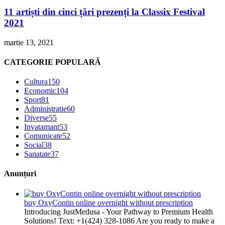
11 artiști din cinci țări prezenți la Classix Festival
2021
martie 13, 2021
CATEGORIE POPULARĂ
Cultura
150
Economic
104
Sport
81
Administratie
60
Diverse
55
Invatamant
53
Comunicate
52
Social
38
Sanatate
37
Anunțuri
buy OxyContin online overnight without prescription
Introducing JustMedusa - Your Pathway to Premium Health
Solutions! Text: +1(424) 328-1086 Are you ready to make a