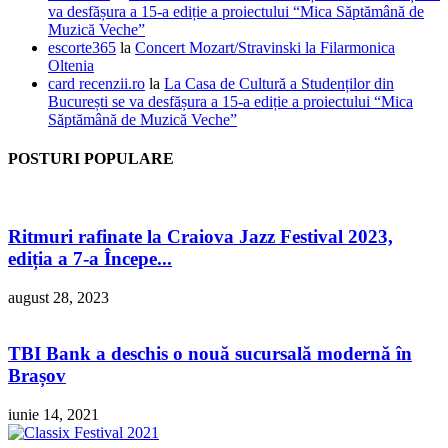
va desfășura a 15-a ediție a proiectului “Mica Săptămână de
Muzică Veche”
escorte365
la
Concert Mozart/Stravinski la Filarmonica
Oltenia
card recenzii.ro
la
La Casa de Cultură a Studenților din
București se va desfășura a 15-a ediție a proiectului “Mica
Săptămână de Muzică Veche”
POSTURI POPULARE
Ritmuri rafinate la Craiova Jazz Festival 2023,
ediția a 7-a Începe...
august 28, 2023
TBI Bank a deschis o nouă sucursală modernă în
Brașov
iunie 14, 2021