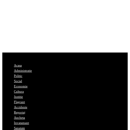
Acasa
Administratie
Politic
Social
Economie
Cultura
Justitie
Flagrant
Accidente
Reportaj
Ancheta
Invatamant
Sanatate