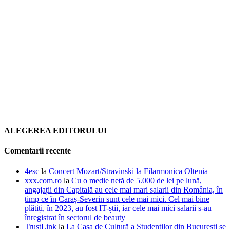
ALEGEREA EDITORULUI
Comentarii recente
4esc
la
Concert Mozart/Stravinski la Filarmonica Oltenia
xxx.com.ro
la
Cu o medie netă de 5.000 de lei pe lună,
angajații din Capitală au cele mai mari salarii din România, în
timp ce în Caraș-Severin sunt cele mai mici. Cel mai bine
plătiți, în 2023, au fost IT-știi, iar cele mai mici salarii s-au
înregistrat în sectorul de beauty
TrustLink
la
La Casa de Cultură a Studenților din București se