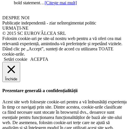
bold statement…
[Citește mai mult]
DESPRE NOI
Publicație independentă - ziar neînregimentat politic
URMAȚI-NE
© 2015 SC EUROVÂLCEA SRL
Folosim cookie-uri pe site-ul nostru web pentru a vă oferi cea mai
relevantă experiență, amintindu-vă preferințele și repetând vizitele.
Dând clic pe „Accept”, sunteți de acord cu utilizarea TOATE
cookie-urile.
Setări cookie
ACEPTA
Închide
Prezentare generală a confidențialității
Acest site web folosește cookie-uri pentru a vă îmbunătăți experiența
în timp ce navigați prin site. Dintre acestea, cookie-urile clasificate
ca fiind necesare sunt stocate în browserul dvs., deoarece sunt
esențiale pentru funcționarea funcționalităților de bază ale site-ului
web. De asemenea, folosim cookie-uri terțe care ne ajută să
analizăm și să înțelegem modul în care utilizați acest site web.