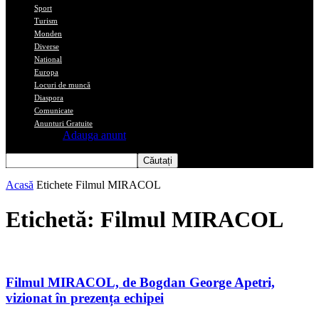
Sport
Turism
Monden
Diverse
National
Europa
Locuri de muncă
Diaspora
Comunicate
Anunturi Gratuite
Adauga anunt
Acasă
Etichete
Filmul MIRACOL
Etichetă: Filmul MIRACOL
Filmul MIRACOL, de Bogdan George Apetri,
vizionat în prezența echipei