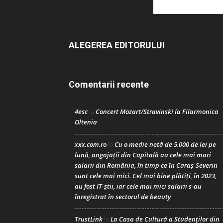
ALEGEREA EDITORULUI
Comentarii recente
4esc
Concert Mozart/Stravinski la Filarmonica
la
Oltenia
xxx.com.ro
Cu o medie netă de 5.000 de lei pe
la
lună, angajații din Capitală au cele mai mari
salarii din România, în timp ce în Caraș-Severin
sunt cele mai mici. Cel mai bine plătiți, în 2023,
au fost IT-știi, iar cele mai mici salarii s-au
înregistrat în sectorul de beauty
TrustLink
La Casa de Cultură a Studenților din
la