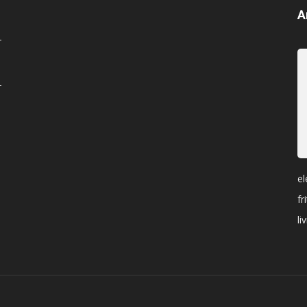
A
el
fr
li