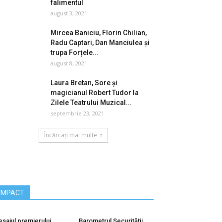
falimentul
august 3, 2021
Mircea Baniciu, Florin Chilian,
Radu Captari, Dan Manciulea și
trupa Forțele...
august 8, 2021
Laura Bretan, Sore și
magicianul Robert Tudor la
Zilele Teatrului Muzical...
septembrie 23, 2021
Încărcați mai multe
IMPACT
sajul premierului
Barometrul Securității