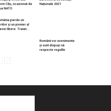
orin Cîțu, ocazionat de
Naționale 2021
ua NATO
mânia pierde un
riitor și un pionier al
esei libere. Traian...
Românii vor evenimente
și sunt dispuși să
respecte regulile