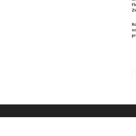
Fl
Zi
Ro
sc
pr