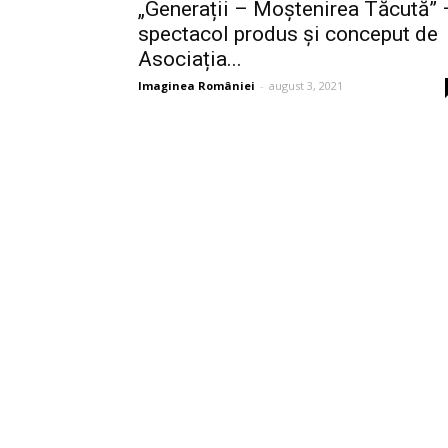
„Generații – Moștenirea Tăcută” 
spectacol produs și conceput de
Asociația...
Imaginea României
-
august 3, 2021