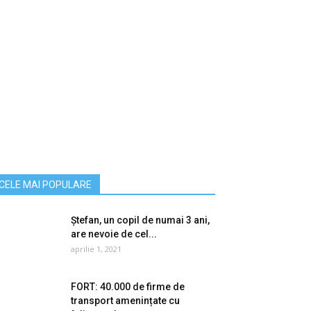
CELE MAI POPULARE
Ștefan, un copil de numai 3 ani,
are nevoie de cel...
aprilie 1, 2021
FORT: 40.000 de firme de
transport amenințate cu