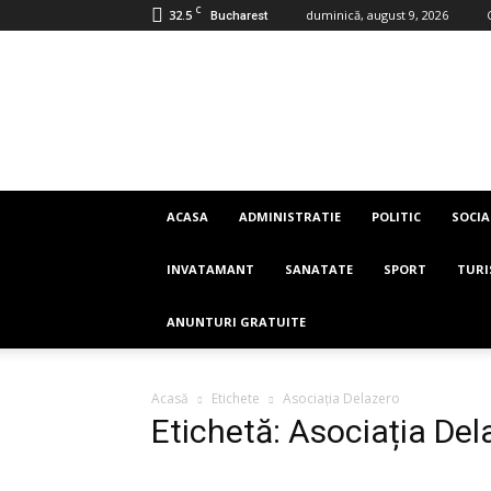
C
32.5
duminică, august 9, 2026
Bucharest
Imaginea
Romaniei
ACASA
ADMINISTRATIE
POLITIC
SOCIA
INVATAMANT
SANATATE
SPORT
TUR
ANUNTURI GRATUITE
Acasă
Etichete
Asociația Delazero
Etichetă: Asociația Del