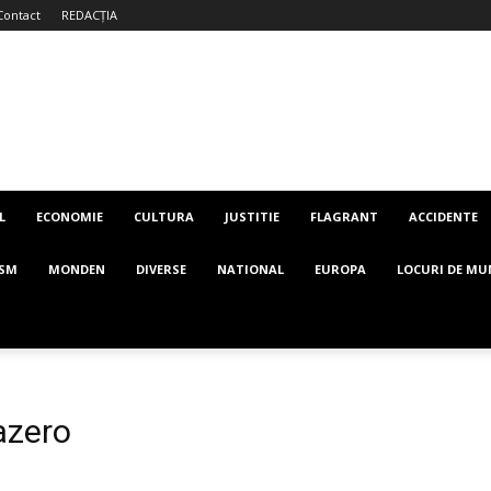
Contact
REDACȚIA
L
ECONOMIE
CULTURA
JUSTITIE
FLAGRANT
ACCIDENTE
ISM
MONDEN
DIVERSE
NATIONAL
EUROPA
LOCURI DE MU
azero