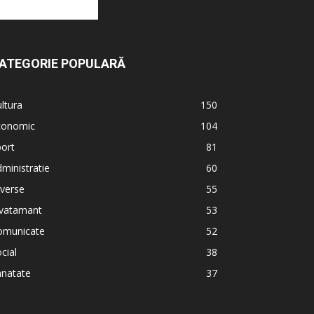
ATEGORIE POPULARĂ
ltura
150
conomic
104
ort
81
ministratie
60
verse
55
nvatamant
53
omunicate
52
cial
38
anatate
37