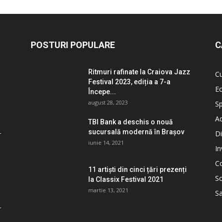
POSTURI POPULARE
C
Ritmuri rafinate la Craiova Jazz
Cu
Festival 2023, ediția a 7-a
E
Începe...
august 28, 2023
Sp
Ad
TBI Bank a deschis o nouă
sucursală modernă în Brașov
Di
iunie 14, 2021
I
C
11 artiști din cinci țări prezenți
So
la Classix Festival 2021
martie 13, 2021
S