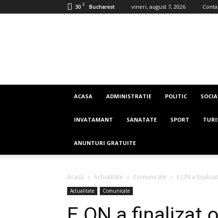
C
30
vineri, august 7, 2026
Conta
Bucharest
Imaginea
Romaniei
ACASA
ADMINISTRATIE
POLITIC
SOCIA
INVATAMANT
SANATATE
SPORT
TUR
ANUNTURI GRATUITE
Acasă
Actualitate
Comunicate
E.ON a finaliza
Actualitate
Comunicate
E.ON a finalizat 