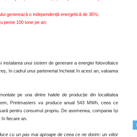
rului generează o independență energetică de 36%;
u peste 100 tone pe an;
 instalarea unui sistem de generare a energiei fotovoltaice
, în cadrul unui parteneriat încheiat în acest an, valoarea
ontate pe una dintre halele de producție din localitatea
sistem, Printmasters va produce anual 543 MWh, ceea ce
esară pentru consumul propriu. De asemenea, compania își
în fiecare an.
e duce cu un pas mai aproape de ceea ce ne dorim: un viitor