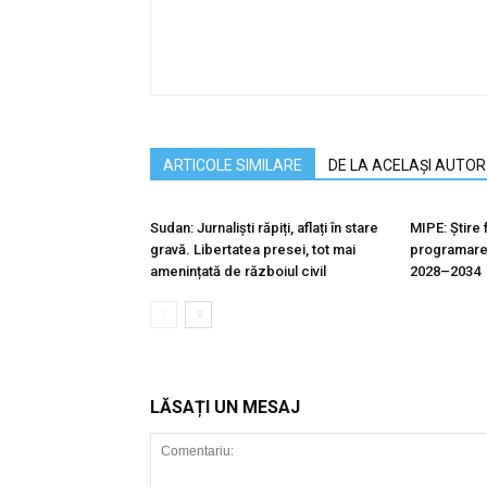
ARTICOLE SIMILARE
DE LA ACELAȘI AUTOR
Sudan: Jurnaliști răpiți, aflați în stare
MIPE: Știre f
gravă. Libertatea presei, tot mai
programarea
amenințată de războiul civil
2028–2034
LĂSAȚI UN MESAJ