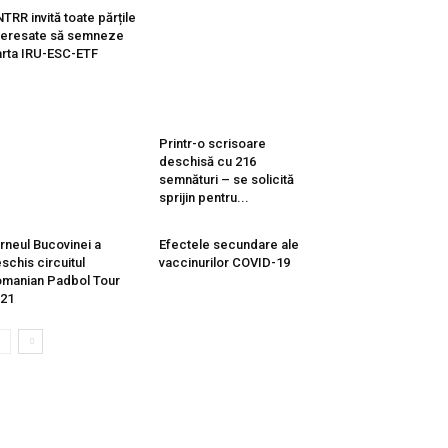
TRR invită toate părțile
teresate să semneze
rta IRU-ESC-ETF
Printr-o scrisoare
deschisă cu 216
semnături – se solicită
sprijin pentru...
rneul Bucovinei a
Efectele secundare ale
schis circuitul
vaccinurilor COVID-19
manian Padbol Tour
21