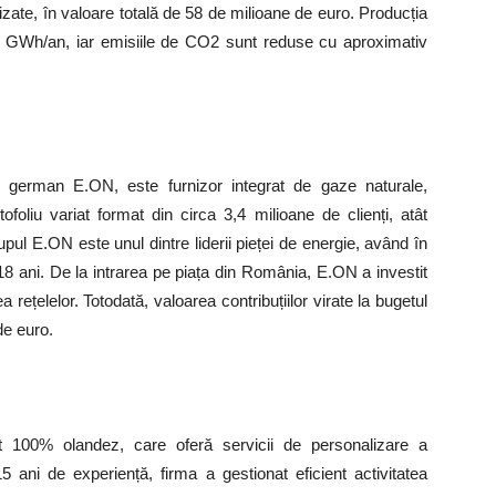
lizate, în valoare totală de 58 de milioane de euro. Producția
75 GWh/an, iar emisiile de CO2 sunt reduse cu aproximativ
erman E.ON, este furnizor integrat de gaze naturale,
tofoliu variat format din circa 3,4 milioane de clienți, atât
rupul E.ON este unul dintre liderii pieței de energie, având în
8 ani. De la intrarea pe piața din România, E.ON a investit
 rețelelor. Totodată, valoarea contribuțiilor virate la bugetul
de euro.
t 100% olandez, care oferă servicii de personalizare a
 ani de experiență, firma a gestionat eficient activitatea