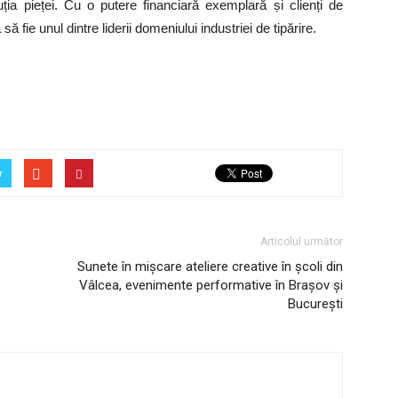
ția pieței. Cu o putere financiară exemplară și clienți de
ă fie unul dintre liderii domeniului industriei de tipărire.
r
Articolul următor
Sunete în mișcare ateliere creative în școli din
Vâlcea, evenimente performative în Brașov și
București