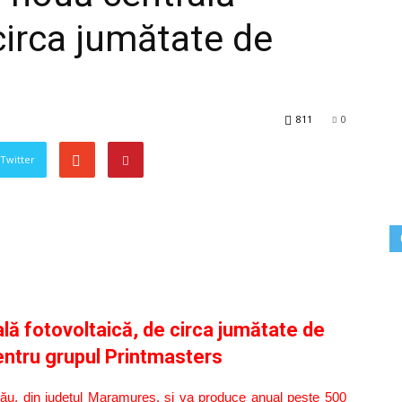
circa jumătate de
811
0
 Twitter
ală fotovoltaică, de circa jumătate de
entru grupul Printmasters
ârlău, din județul Maramureș, și va produce anual peste 500