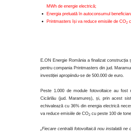
MWh de energie electrică;
Energia preluată în autoconsumul beneficia
Printmasters își va reduce emisiile de CO
c
2
E.ON Energie România a finalizat construcția și
pentru compania Printmasters din jud. Maramureș
investiției apropiindu-se de 500.000 de euro.
Peste 1.000 de module fotovoltaice au fost m
Cicârlău (jud. Maramureș), și, prin acest 
echivalează cu 36% din energia electrică nec
va reduce emisiile de CO
cu peste 100 de tone 
2
„Fiecare centrală fotovoltaică nou instalată n