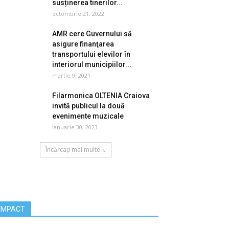
susținerea tinerilor...
octombrie 21, 2022
AMR cere Guvernului să
asigure finanţarea
transportului elevilor în
interiorul municipiilor...
martie 9, 2021
Filarmonica OLTENIA Craiova
invită publicul la două
evenimente muzicale
ianuarie 30, 2023
Încărcați mai multe
IMPACT