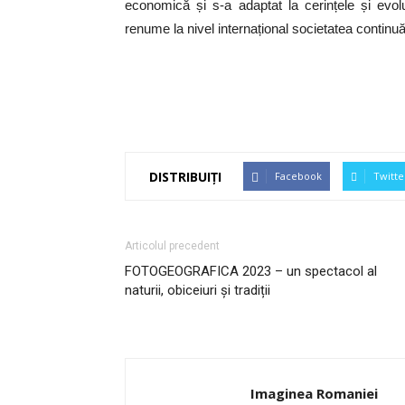
economică și s-a adaptat la cerințele și evolu
renume la nivel internațional societatea continuă s
DISTRIBUIȚI
Facebook
Twitte
Articolul precedent
FOTOGEOGRAFICA 2023 – un spectacol al
naturii, obiceiuri și tradiții
Imaginea Romaniei