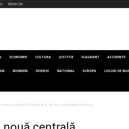
ct
REDACȚIA
L
ECONOMIE
CULTURA
JUSTITIE
FLAGRANT
ACCIDENTE
ISM
MONDEN
DIVERSE
NATIONAL
EUROPA
LOCURI DE MU
t o nouă centrală fotovoltaică, de circa jumătate de milion...
o nouă centrală