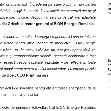
l și sustenabil. Încrederea pe care o primim din partea
UN
in
itări de soluții de energie fotovoltaică, ne onorează dar ne și
Ca
fizice sau juridice, deopotrivă, servicii de calitate, adaptate
udia Griech, director general al E.ON Energie România.
e extinderea surselor de energie regenerabilă prin instalarea
ie verde pentru liniile noastre de producție. E.ON Energie
liderii în domeniul soluțiilor de energie regenerabilă și,
tate și responsabilitate socială, această colaborare a fost
Tu
 respect, responsabilitate, rezultate – se reflectă în toate
de
ă și angajament pentru mediul înconjurător, cu impact pozitiv
Ro
20
 de Boer, CEO Printmasters.
oiectul de investiție pentru eficientizarea energetică, de la
 implementare și finanțare.
proiecte de generare fotovoltaică al E.ON Energie România