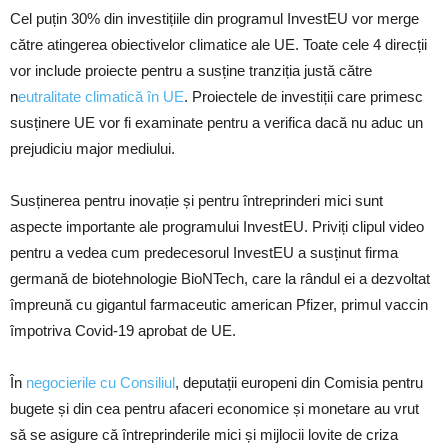
Cel puțin 30% din investițiile din programul InvestEU vor merge
către atingerea obiectivelor climatice ale UE. Toate cele 4 direcții
vor include proiecte pentru a susține tranziția justă către
n
eutralitate climatică în UE
. Proiectele de investiții care primesc
susținere UE vor fi examinate pentru a verifica dacă nu aduc un
prejudiciu major mediului.
Susținerea pentru inovație și pentru întreprinderi mici sunt
aspecte importante ale programului InvestEU. Priviți clipul video
pentru a vedea cum predecesorul InvestEU a susținut firma
germană de biotehnologie BioNTech, care la rândul ei a dezvoltat
împreună cu gigantul farmaceutic american Pfizer, primul vaccin
împotriva Covid-19 aprobat de UE.
În
negocierile cu Consiliul
, deputații europeni din Comisia pentru
bugete și din cea pentru afaceri economice și monetare au vrut
să se asigure că întreprinderile mici și mijlocii lovite de criza