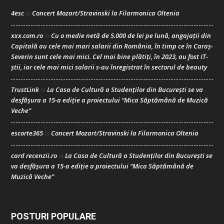
4esc
Concert Mozart/Stravinski la Filarmonica Oltenia
la
xxx.com.ro
Cu o medie netă de 5.000 de lei pe lună, angajații din
la
Capitală au cele mai mari salarii din România, în timp ce în Caraș-
Severin sunt cele mai mici. Cel mai bine plătiți, în 2023, au fost IT-
știi, iar cele mai mici salarii s-au înregistrat în sectorul de beauty
TrustLink
La Casa de Cultură a Studenților din București se va
la
desfășura a 15-a ediție a proiectului “Mica Săptămână de Muzică
Veche”
escorte365
Concert Mozart/Stravinski la Filarmonica Oltenia
la
card recenzii.ro
La Casa de Cultură a Studenților din București se
la
va desfășura a 15-a ediție a proiectului “Mica Săptămână de
Muzică Veche”
POSTURI POPULARE