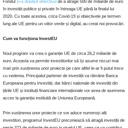
Fondul
și-a depășit obiectivul
de a atrage 500 de miliarde de euro
în investiții publice și private în întreaga UE până la finalul lui
2020. Cu toate acestea, criza Covid-19 și obiectivele pe termen
lung ale UE pentru un viitor verde și digital, au creat noi provocări.
Cum va funcționa InvestEU
Noul program va crea o garanție UE de circa 26,2 miliarde de
euro. Aceasta va permite investitorilor să își asume riscuri mai
mari prin susținerea unor proiecte pe care altfel le-ar fi putut trece
cu vederea. Principalul partener de investiții va rămâne Banca
Europeana pentru Investiții, dar bănci naționale de investiții din
țările UE și instituții financiare internaționale vor avea de asemena
acces la garanția instituită de Uniunea Europeană.
Prin susținerea unor proiecte ce vor aduce numeroși alți
investitori, programul InvestEU preconiează să atragă investiții de
peste 373 de miliarde de euro la nivelul UE, ceea ce va contribui